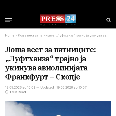
Home
»
Лоша вест за патниците: „Луфтханза“ трајно ја укинува авиолинијата Франкфурт – Скопје
Лоша вест за патниците:
„Луфтханза“ трајно ја
укинува авиолинијата
Франкфурт – Скопје
19.05.2026 во 10:02
Updated:
19.05.2026 во 10:07
1 Min Read