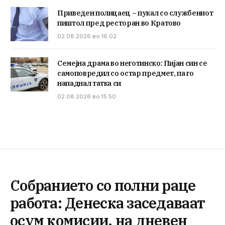
Приведен полицаец – пукал со службениот
пиштол пред ресторан во Кратово
02.08.2026 во 16:02
Семејна драма во неготинско: Пијан син се
самоповредил со остар предмет, па го
нападнал татка си
02.08.2026 во 15:50
Собранието со полни раце
работа: Денеска заседаваат
осум комисии, на дневен