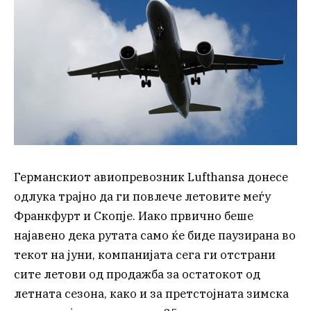
Германскиот авиопревозник Lufthansa донесе
одлука трајно да ги повлече летовите меѓу
Франкфурт и Скопје. Иако првично беше
најавено дека рутата само ќе биде паузирана во
текот на јуни, компанијата сега ги отстрани
сите летови од продажба за остатокот од
летната сезона, како и за претстојната зимска