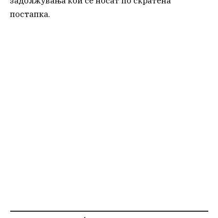
задолжувања кои се носат по скратена
постапка.