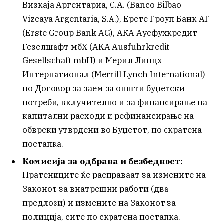
Визкаја Аргентариа, С.А. (Banco Bilbao
Vizcaya Argentaria, S.A.), Ерсте Гроуп Банк АГ
(Erste Group Bank AG), АКА Аусфухкредит-
Гезелшафт мбХ (AKA Ausfuhrkredit-
Gesellschaft mbH) и Мерил Линцх
Интернатионал (Merrill Lynch International)
по Договор за заем за општи буџетски
потреби, вклучително и за финансирање на
капитални расходи и рефинансирање на
обврски утврдени во Буџетот, по скратена
постапка.
Комисија за одбрана и безбедност:
Пратениците ќе расправаат за измените на
Законот за внатрешни работи (два
предлози) и измените на Законот за
полиција, сите по скратена постапка.