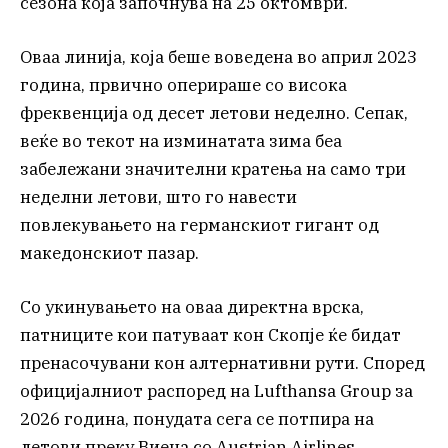
сезона која започнува на 25 октомври.
Оваа линија, која беше воведена во април 2023
година, првично оперираше со висока
фреквенција од десет летови неделно. Сепак,
веќе во текот на изминатата зима беа
забележани значителни кратења на само три
неделни летови, што го навести
повлекувањето на германскиот гигант од
македонскиот пазар.
Со укинувањето на оваа директна врска,
патниците кои патуваат кон Скопје ќе бидат
пренасочувани кон алтернативни рути. Според
официјалниот распоред на Lufthansa Group за
2026 година, понудата сега се потпира на
летови преку Виена со Austrian Airlines.