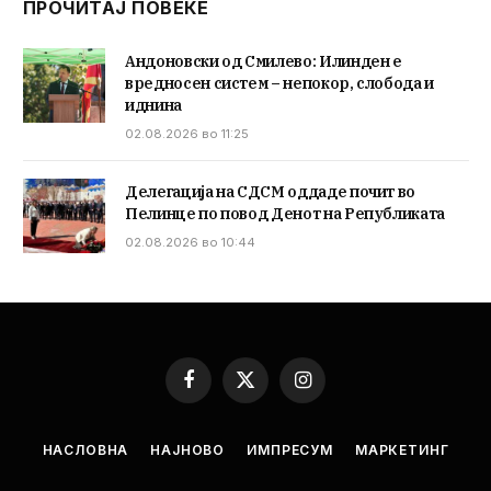
ПРОЧИТАЈ ПОВЕЌЕ
Андоновски од Смилево: Илинден е
вредносен систем – непокор, слобода и
иднина
02.08.2026 во 11:25
Делегација на СДСМ оддаде почит во
Пелинце по повод Денот на Републиката
02.08.2026 во 10:44
Facebook
X
Instagram
(Twitter)
НАСЛОВНА
НАЈНОВО
ИМПРЕСУМ
МАРКЕТИНГ