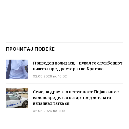
ПРОЧИТАЈ ПОВЕЌЕ
Приведен полицаец – пукал со службениот
пиштол пред ресторан во Кратово
02.08.2026 во 16:02
Семејна драма во неготинско: Пијан син се
самоповредил со остар предмет, па го
нападнал татка си
02.08.2026 во 15:50