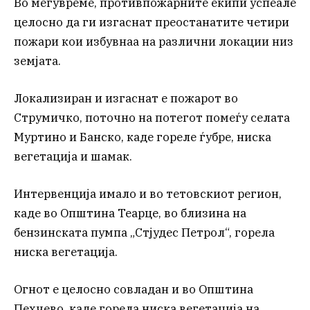
Во меѓувреме, противпожарните екипи успеале
целосно да ги изгаснат преостанатите четири
пожари кои избувнаа на различни локации низ
земјата.
Локализиран и изгаснат е пожарот во
Струмичко, поточно на потегот помеѓу селата
Муртино и Банско, каде гореле ѓубре, ниска
вегетација и шамак.
Интервенција имало и во тетовскиот регион,
каде во Општина Теарце, во близина на
бензинската пумпа „Стјудес Петрол“, горела
ниска вегетација.
Огнот е целосно совладан и во Општина
Пехчево, каде горела ниска вегетација на