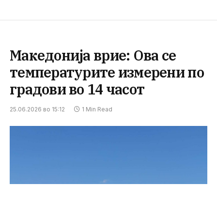
Македонија врие: Ова се
температурите измерени по
градови во 14 часот
25.06.2026 во 15:12
1 Min Read