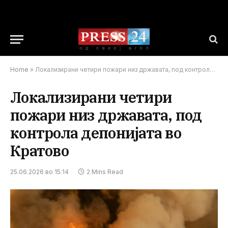
Home
»
Локализирани четири пожари низ државата, под контрола депонијата во Кратово
Локализирани четири
пожари низ државата, под
контрола депонијата во
Кратово
25.06.2026 во 15:14
2 Mins Read