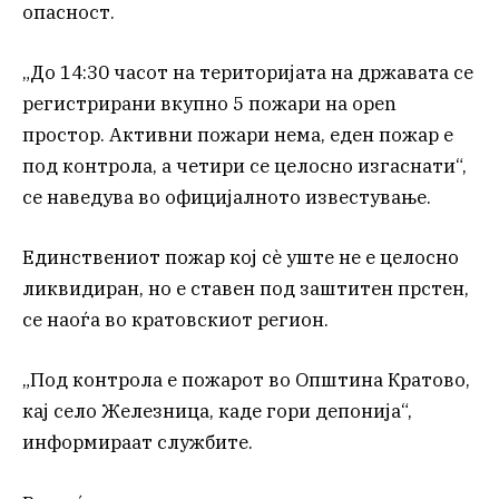
опасност.
„До 14:30 часот на територијата на државата се
регистрирани вкупно 5 пожари на open
простор. Активни пожари нема, еден пожар е
под контрола, а четири се целосно изгаснати“,
се наведува во официјалното известување.
Единствениот пожар кој сè уште не е целосно
ликвидиран, но е ставен под заштитен прстен,
се наоѓа во кратовскиот регион.
„Под контрола е пожарот во Општина Кратово,
кај село Железница, каде гори депонија“,
информираат службите.