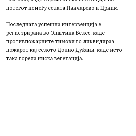
потегот помеѓу селата Панчарево и Црник.
Последната успешна интервенција е
регистрирана во Општина Велес, каде
противпожарните тимови го ликвидираа
пожарот кај селото Долно Дуќани, каде исто
така горела ниска вегетација.