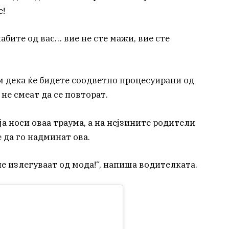
е!
абите од вас… вие не сте мажи, вие сте
м дека ќе бидете соодветно процесуирани од
не смеат да се повторат.
ја носи оваа траума, а на нејзините родители
 да го надминат ова.
е излегуваат од мода!“, напиша водителката.