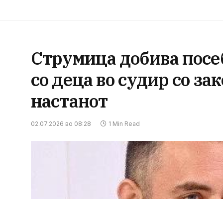
Струмица добива посе
со деца во судир со за
настанот
02.07.2026 во 08:28
1 Min Read