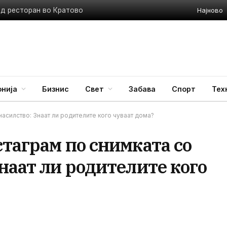
Најново
ед ресторан во Кратово
нија
Бизнис
Свет
Забава
Спорт
Тех
насилство: Знаат ли родителите кого чуваат дома?
таграм по снимката со
наат ли родителите кого