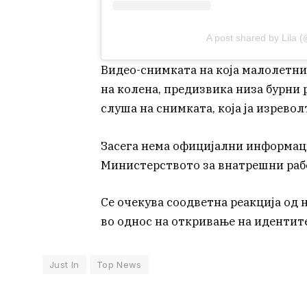
A post shared by Lila (@
Видео-снимката на која малолетни
на колена, предизвика низа бурни р
слуша на снимката, која ја изрево
Засега нема официјални информаци
Министерството за внатрешни раб
Се очекува соодветна реакција од
во однос на откривање на идентит
Just In
Top News