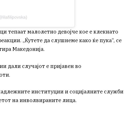
lilafilipovska)
ци тепаат малолетно девојче кое е клекнато
еакции. „Ќутете да слушнеме како ќе пука“, се
лтира Македонија.
и дали случајот е пријавен во
оти.
 надлежните институции и социјалните служби
етот на инволвираните лица.