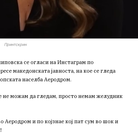
Принтскрин
иповска се огласи на Инстаграм по
ресе македонската јавноста, на кое се гледа
опската населба Аеродром.
е не можам да гледам, просто немам желудник
о Аеродром и по којзнае кој пат сум во шок и
!