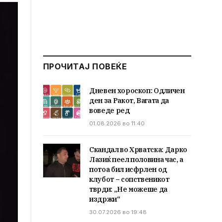
ПРОЧИТАЈ ПОВЕЌЕ
Дневен хороскоп: Одличен
ден за Ракот, Вагата да
воведе ред
01.08.2026 во 11:40
Скандал во Хрватска: Дарко
Лазиќ пеел половина час, а
потоа бил исфрлен од
клубот – сопственикот
тврди: „Не можеше да
издржи“
30.07.2026 во 19:48