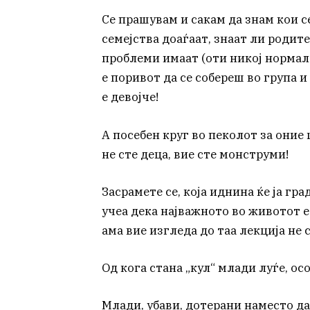
Се прашувам и сакам да знам кои с
семејства доаѓаат, знаат ли родит
проблеми имаат (оти никој нормале
е поривот да се собереш во група и
е девојче!
А посебен круг во пеколот за оние
не сте деца, вие сте монструми!
Засрамете се, која иднина ќе ја гр
учеа дека најважното во животот е
ама вие изгледа до таа лекција не 
Од кога стана „кул“ млади луѓе, ос
Млади, убави, дотерани наместо д