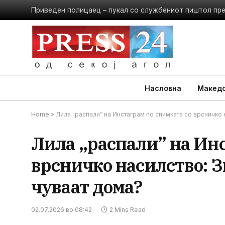
Приведен полицаец – пукал со службениот пиштол пр
Насловна
Македо
Home
»
Лила „распали” на Инстаграм по снимката со врсничко 
Лила „распали” на Инс
врсничко насилство: З
чуваат дома?
02.07.2026 во 08:42
2 Mins Read