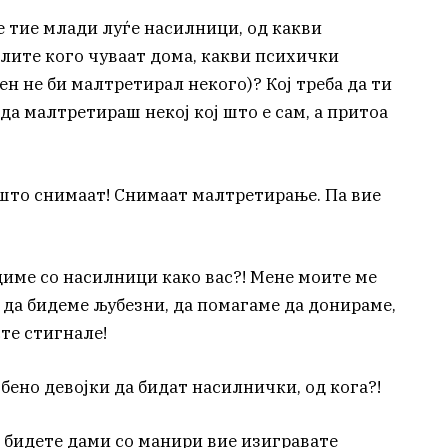
е тие млади луѓе насилници, од какви
елите кого чуваат дома, какви психички
н не би малтретирал некого)? Кој треба да ти
 да малтретираш некој кој што е сам, а притоа
 што снимаат! Снимаат малтретирање. Па вие
адиме со насилници како вас?! Мене моите ме
 да бидеме љубезни, да помагаме да донираме,
сте стигнале!
обено девојки да бидат насилнички, од кога?!
а бидете дами со манири вие изигравате