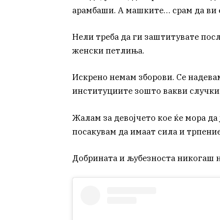
арамбаши. А машките… срам да ви 
Нели треба да ги заштитувате посл
женски петлиња.
Искрено немам зборови. Се надева
институциите зошто вакви случки 
Жалам за девојчето кое ќе мора да 
посакувам да имаат сила и трпение
Добрината и љубезноста никогаш н