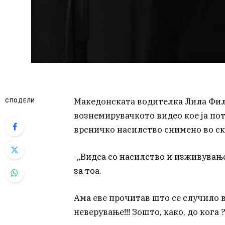
Македонската водителка Лила Фил
СПОДЕЛИ
вознемирувачкото видео кое ја пот
врсничко насилство снимено во ск
-„Видеа со насилство и изживувањ
за тоа.
Ама еве прочитав што се случило в
неверување!!! Зошто, како, до кога ?