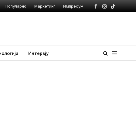
Популарно
Маркетинг
Импресум
Facebook
Instagram
TikTok
нологија
Интервју