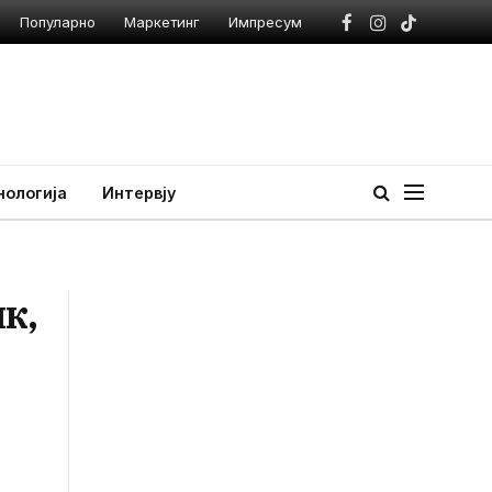
Популарно
Маркетинг
Импресум
Facebook
Instagram
TikTok
нологија
Интервју
к,