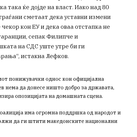
а така ќе дојде на власт. Иако над 80
граѓани сметаат дека уставни измени
е чекор кон ЕУ и дека оваа отстапка не
 гаранции, сепак Филипче и
шката на СДС уште утре би ги
рања“, истакна Лефков.
иот понижувачки однос кон официјална
ев нема да донесе ништо добро за државата,
изира опозицијата на домашната сцена.
коалиција има огромна поддршка од народот и
олжи да ги штити македонските национални