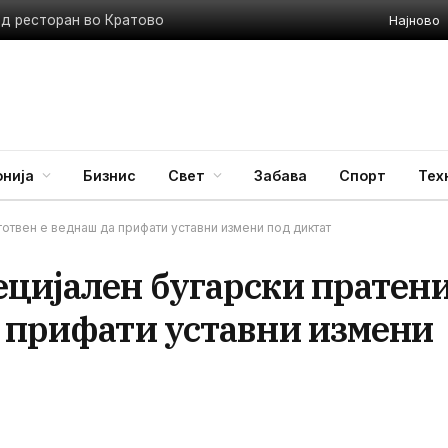
Најново
ед ресторан во Кратово
нија
Бизнис
Свет
Забава
Спорт
Тех
готвен е веднаш да прифати уставни измени под диктат
ецијален бугарски пратени
а прифати уставни измени