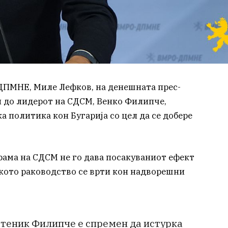
ДПМНЕ, Миле Лефков, на денешната прес-
 до лидерот на СДСМ, Венко Филипче,
а политика кон Бугарија со цел да се добере
ама на СДСМ не го дава посакуваниот ефект
кото раководство се врти кон надворешни
атеник Филипче е спремен да истурка