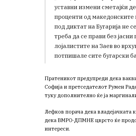
уставни измени сметајќи дек
проценти од македонските 
под диктат на Бугарија не с
треба да се прави без јасни
лојалистите на Заев во врху
потпишале сите бугарски ба
Пратеникот предупреди дека вакв
Софија и претседателот Румен Рад
туку дополнително ќе ја маргинал
Лефков порача дека владејачката 
дека ВМРО-ДПМНЕ цврсто ќе прод
интереси.