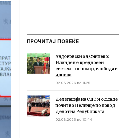
ПРОЧИТАЈ ПОВЕЌЕ
Андоновски од Смилево:
Илинден е вредносен
систем – непокор, слобода и
иднина
02.08.2026 во 11:25
Делегација на СДСМ оддаде
почит во Пелинце по повод
Денот на Републиката
02.08.2026 во 10:44