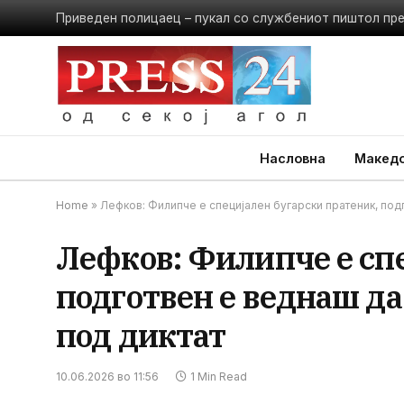
Приведен полицаец – пукал со службениот пиштол пр
Насловна
Македо
Home
»
Лефков: Филипче е специјален бугарски пратеник, под
Лефков: Филипче е сп
подготвен е веднаш д
под диктат
10.06.2026 во 11:56
1 Min Read