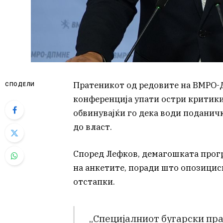
Пратеникот од редовите на ВМРО-
СПОДЕЛИ
конференција упати остри критики
обвинувајќи го дека води поданичк
до власт.
Според Лефков, демагошката прогр
на анкетите, поради што опозицис
отстапки.
„Специјалниот бугарски пр