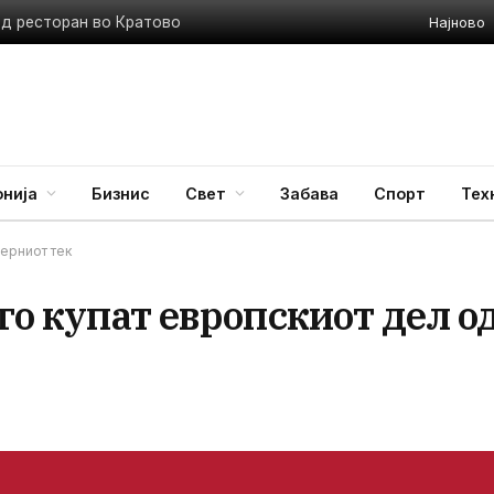
Најново
ед ресторан во Кратово
нија
Бизнис
Свет
Забава
Спорт
Тех
верниот тек
го купат европскиот дел о