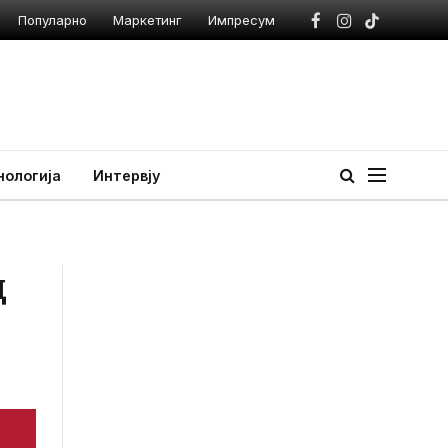
Популарно
Маркетинг
Импресум
Facebook
Instagram
TikTok
нологија
Интервју
д