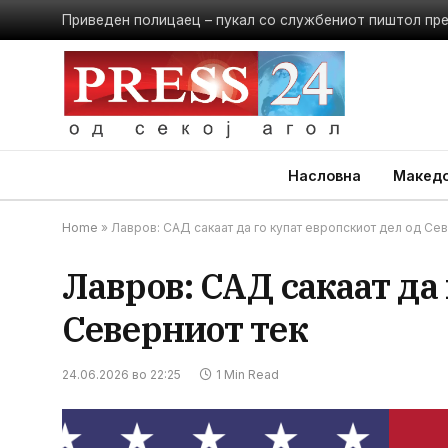
Приведен полицаец – пукал со службениот пиштол пр
Насловна
Македо
Home
»
Лавров: САД сакаат да го купат европскиот дел од Се
Лавров: САД сакаат да 
Северниот тек
24.06.2026 во 22:25
1 Min Read