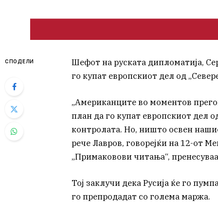
Шефот на руската дипломатија, Сер
СПОДЕЛИ
го купат европскиот дел од „Севере
„Американците во моментов прегов
план да го купат европскиот дел од
контролата. Но, ништо освен нашио
рече Лавров, говорејќи на 12-от М
„Примаковови читања“, пренесуваа
Тој заклучи дека Русија ќе го пумп
го препродадат со голема маржа.