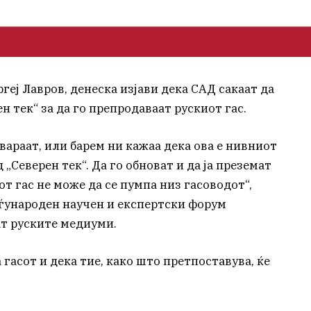
геј Лавров, денеска изјави дека САД сакаат да
н тек“ за да го препродаваат рускиот гас.
араат, или барем ни кажаа дека ова е нивниот
 „Северен тек“. Да го обноват и да ја преземат
т гас не може да се пумпа низ гасоводот“,
еѓународен научен и експертски форум
т руските медиуми.
а гасот и дека тие, како што претпоставува, ќе