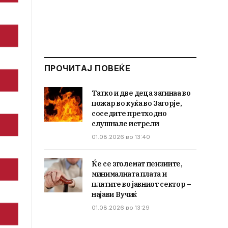
ПРОЧИТАЈ ПОВЕЌЕ
Татко и две деца загинаа во
пожар во куќа во Загорје,
соседите претходно
слушнале истрели
01.08.2026 во 13:40
Ќе се зголемат пензиите,
минималната плата и
платите во јавниот сектор –
најави Вучиќ
01.08.2026 во 13:29