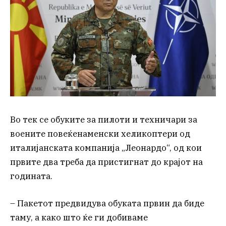
Во тек се обуките за пилоти и техничари за
воените повеќенаменски хеликоптери од
италијанската компанија „Леонардо“, од кои
првите два треба да пристигнат до крајот на
годината.
– Пакетот предвидува обуката првин да биде
таму, а како што ќе ги добиваме