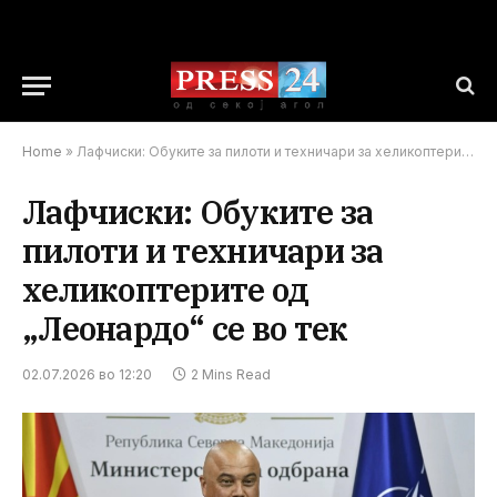
Home
»
Лафчиски: Обуките за пилоти и техничари за хеликоптерите од „Леонардо“ се во тек
Лафчиски: Обуките за
пилоти и техничари за
хеликоптерите од
„Леонардо“ се во тек
02.07.2026 во 12:20
2 Mins Read