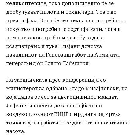
хеликоптерите, така дополнително ќе се
дообучуваат пилоти и техничари. Тоа е во
првата фаза. Кога ќе се стекнат со потребното
искуство и потребните сертификати, тогаш
нема никаков проблем таа обука да ја
реализираме и тука – изјави денеска
началникот на Генералштабот на Армијата,
генерал-мајор Сашко Лафчиски.
На заедничката прес-конференција со
министерот за одбрана Владо Мисајловски, на
која дадоа отчет за двегодишниот мандат,
Лафчиски посочи дека состојбата во
воздухопловниот ВИНГ е мрдната од мртва
точка и дека работите се движат во позитивна
насока.