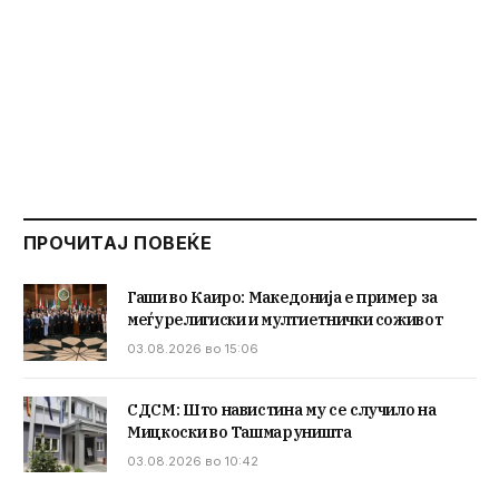
ПРОЧИТАЈ ПОВЕЌЕ
Гаши во Каиро: Македонија е пример за
меѓурелигиски и мултиетнички соживот
03.08.2026 во 15:06
СДСМ: Што навистина му се случило на
Мицкоски во Ташмаруништа
03.08.2026 во 10:42