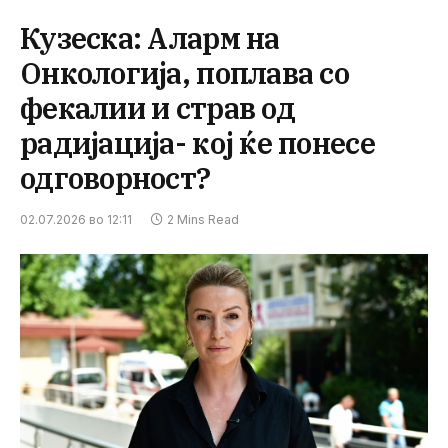
Кузеска: Аларм на
Онкологија, поплава со
фекалии и страв од
радијација- кој ќе понесе
одговорност?
02.07.2026 во 12:11
2 Mins Read