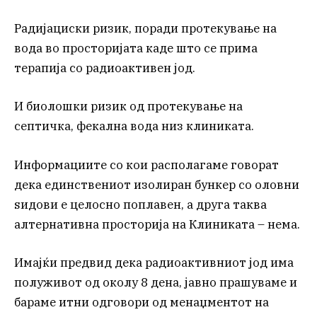
Радијациски ризик, поради протекување на
вода во просторијата каде што се прима
терапија со радиоактивен јод.
И биолошки ризик од протекување на
септичка, фекална вода низ клиниката.
Информациите со кои располагаме говорат
дека единствениот изолиран бункер со оловни
ѕидови е целосно поплавен, а друга таква
алтернативна просторија на Клиниката – нема.
Имајќи предвид дека радиоактивниот јод има
полуживот од околу 8 дена, јавно прашуваме и
бараме итни одговори од менаџментот на