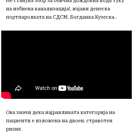
Не станува збор за обична дождовна вода туку
на избиена канализација!, изјави денеска
портпаролката на СДСМ, Богданка Кузеска..
Ова значи дека најранливата категорија на
пациенти е изложена на двоен, стравотен
ризик.