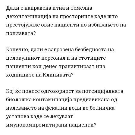
Дали е направена итна и темелна
деконтаминација на просториите каде што
престојувале овие пациенти по избивањето на
поплавата?
Конечно, дали е загрозена безбедноста на
целокупниот персонал и на стотиците
пациенти кои денес транзитираат низ
ходниците на Клиниката?
Кој ќе понесе одговорност за потенцијалната
биолошка контаминација предизвикана од
излевањето на фекални води во болничка
установа каде се лекуваат
имунокомпромитирани пациенти?