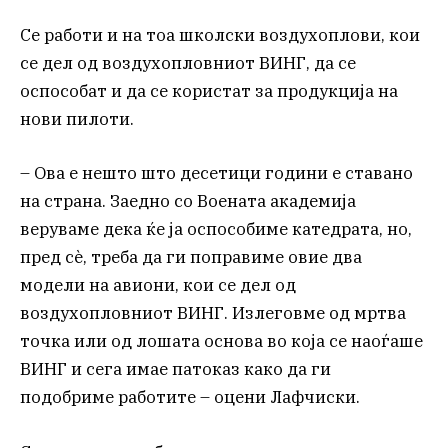
Се работи и на тоа школски воздухоплови, кои
се дел од воздухопловниот ВИНГ, да се
оспособат и да се користат за продукција на
нови пилоти.
– Ова е нешто што десетици години е ставано
на страна. Заедно со Воената академија
веруваме дека ќе ја оспособиме катедрата, но,
пред сè, треба да ги поправиме овие два
модели на авиони, кои се дел од
воздухопловниот ВИНГ. Излеговме од мртва
точка или од лошата основа во која се наоѓаше
ВИНГ и сега имае патоказ како да ги
подобриме работите – оцени Лафчиски.