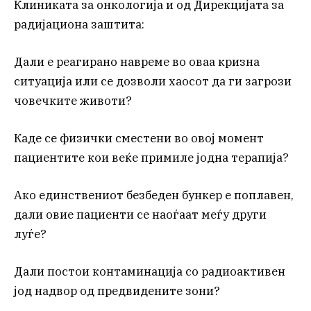
Клиниката за онкологија и од Дирекцијата за
радијациона заштита:
Дали е реагирано навреме во оваа кризна
ситуација или се дозволи хаосот да ги загрози
човечките животи?
Каде се физички сместени во овој момент
пациентите кои веќе примиле јодна терапија?
Ако единствениот безбеден бункер е поплавен,
дали овие пациенти се наоѓаат меѓу други
луѓе?
Дали постои контаминација со радиоактивен
јод надвор од предвидените зони?