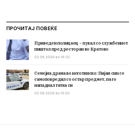
ПРОЧИТАЈ ПОВЕЌЕ
Приведен полицаец – пукал со службениот
пиштол пред ресторан во Кратово
02.08.2026 во 16:02
Семејна драма во неготинско: Пијан син се
самоповредил со остар предмет, па го
нападнал татка си
02.08.2026 во 15:50