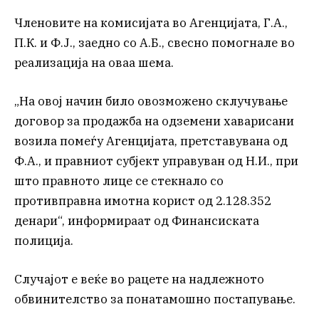
Членовите на комисијата во Агенцијата, Г.А.,
П.К. и Ф.Ј., заедно со А.Б., свесно помогнале во
реализација на оваа шема.
„На овој начин било овозможено склучување
договор за продажба на одземени хаварисани
возила помеѓу Агенцијата, претставувана од
Ф.А., и правниот субјект управуван од Н.И., при
што правното лице се стекнало со
противправна имотна корист од 2.128.352
денари“, информираат од Финансиската
полиција.
Случајот е веќе во рацете на надлежното
обвинителство за понатамошно постапување.