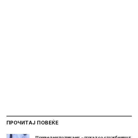
ПРОЧИТАЈ ПОВЕЌЕ
Приведен полицаец – пукал со службениот