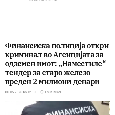
04.08.2026 во 11:17
Финансиска полиција откри
криминал во Агенцијата за
одземен имот: „Наместиле“
тендер за старо железо
вреден 2 милиони денари
08.05.2026 во 12:38
1 Min Read