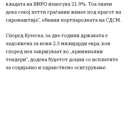
владата на ВМРО изнесува 21,9%. Тоа значи
дека секој петти граѓанин живее под прагот на
сиромаштија“, обвини портпаролката на СДСМ.
Според Кузеска, за две години државата е
задолжена за нови 2,3 милијарди евра, кои
според неа завршуваат во „криминални
тендери“, додека буџетот доцни со исплатите
за социјално и здравствено осигурување.