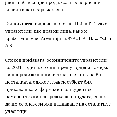
јавна набавка при продажба на хаварисани
возила како старо железо.
Кривичната пријава ги опфаќа Н.И. и Б.Г. како
управители, две правни лица, како и
вработените во Агенцијата: Ф.А., Г.А., П.К., Ф.Ј. и
А.Б.
Според пријавата, осомничените управители
во 2021 година, со однапред утврдена намера,
ги повредиле прописите за јавен повик. Во
постапката, едниот правен субјект бил
прикажан како формален конкурент со
намерна техничка грешка во понудата, со цел
да им се оневозможи наддавање на останатите
учесници.