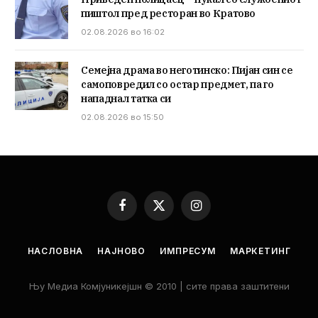
пиштол пред ресторан во Кратово
02.08.2026 во 16:02
Семејна драма во неготинско: Пијан син се
самоповредил со остар предмет, па го
нападнал татка си
02.08.2026 во 15:50
Facebook
X
Instagram
(Twitter)
НАСЛОВНА
НАЈНОВО
ИМПРЕСУМ
МАРКЕТИНГ
Њу Медиа Комјуникејшн © 2010 | сите права заштитени