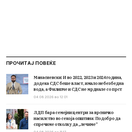
ПРОЧИТАЈ ПОВЕЌЕ
Манасиевски: И во 2022, 2023 и 2024 година,
додека СДС беше власт, имало небезбедна
вода, а Филипче и СДС не мрднале со прст
04.08.2026 во 12:01
ЛДП бара семејни центри за врсничко
насилство во секоја општина: Подобро да
спречиме отколку да „лечиме”