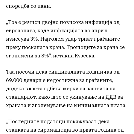
споредба со лани.
„Тоа е речиси двојно повисока инфлација од
еврозоната, каде инфлацијата во април
изнесува 3%. Најголем удар трпат граѓаните
преку поскапата храна. Трошоците за храна се
зголемени за 8%“, истакна Кузеска.
Таа посочи дека синдикалната кошничка од
69.000 денари е недостижна за граѓаните,
додека власта одбива мерки за заштита на
стандардот, како што се укинување на ДДВ за
храната и зголемување на минималната плата.
„Последните податоци покажуваат дека
стапката на сиромаштија во првата година од