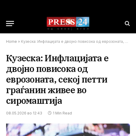
Home
»
Кузеска: Инфлацијата е двојно повисока од еврозоната, секој петти граѓанин живее во сиромаштија
Кузеска: Инфлацијата е
двојно повисока од
еврозоната, секој петти
граѓанин живее во
сиромаштија
08.05.2026 во 12:43
1 Min Read