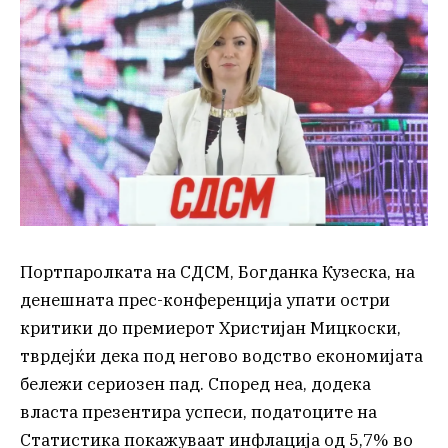
Портпаролката на СДСМ, Богданка Кузеска, на
денешната прес-конференција упати остри
критики до премиерот Христијан Мицкоски,
тврдејќи дека под негово водство економијата
бележи сериозен пад. Според неа, додека
власта презентира успеси, податоците на
Статистика покажуваат инфлација од 5,7% во