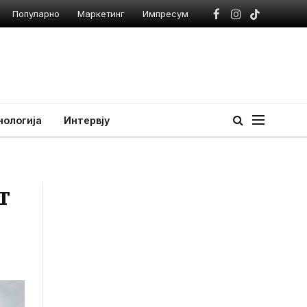
Популарно
Маркетинг
Импресум
Facebook
Instagram
TikTok
нологија
Интервју
т