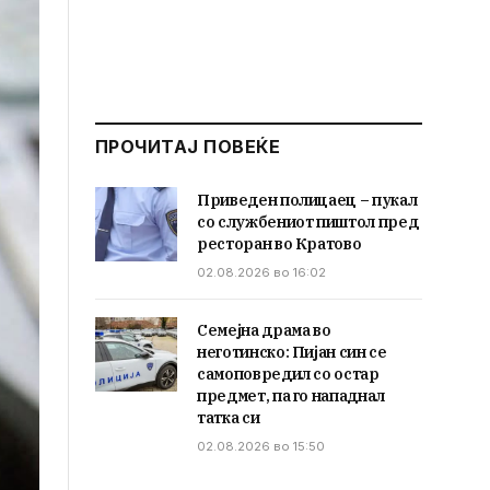
ПРОЧИТАЈ ПОВЕЌЕ
Приведен полицаец – пукал
со службениот пиштол пред
ресторан во Кратово
02.08.2026 во 16:02
Семејна драма во
неготинско: Пијан син се
самоповредил со остар
предмет, па го нападнал
татка си
02.08.2026 во 15:50