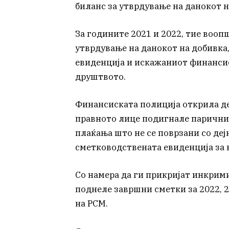
биланс за утврдување на данокот н
За годините 2021 и 2022, тие вооп
утврдување на данокот на добивка
евиденција и искажаниот финансис
друштвото.
Финансиската полиција открила де
правното лице подигнале парични
плаќања што не се поврзани со деј
сметководствената евиденција за 
Со намера да ги прикријат инкрим
поднеле завршни сметки за 2022, 
на РСМ.