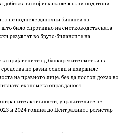
а добивка во кој искажале лажни податоци.
што не поднеле даночни биланси за
, што било спротивно на сметководствената
ки резултат во бруто-билансите на
ка пријавените од банкарските сметки на
 средства по разни основи и извршиле
носта на правното лице, без да постои доказ во
нивната економска оправданост.
инираните активности, управителите не
2023 и 2024 година до Централниот регистар