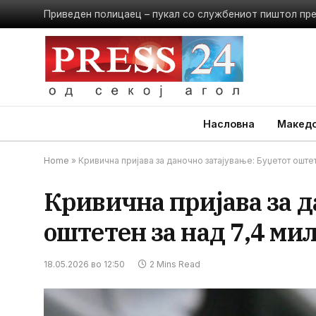
Приведен полицаец – пукал со службениот пиштол пр
Насловна
Македо
Home
»
Кривична пријава за даночно затајување: Буџетот оште
Кривична пријава за д
оштетен за над 7,4 ми
18.05.2026 во 12:50
2 Mins Read