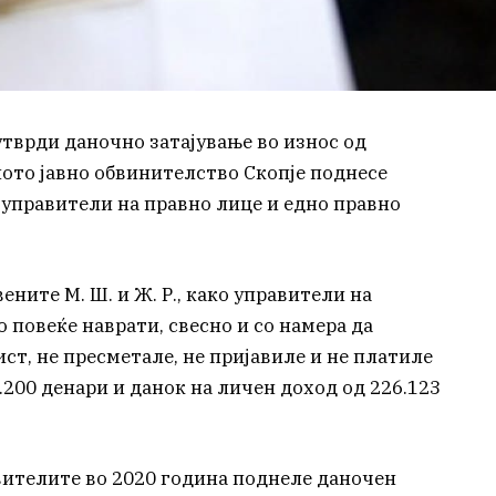
утврди даночно затајување во износ од
ното јавно обвинителство Скопје поднесе
 управители на правно лице и едно правно
ните М. Ш. и Ж. Р., како управители на
о повеќе наврати, свесно и со намера да
т, не пресметале, не пријавиле и не платиле
.200 денари и данок на личен доход од 226.123
вителите во 2020 година поднеле даночен