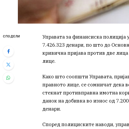
Управата за финансиска полиција 
СПОДЕЛИ
7.426.323 денари, по што до Основ
кривична пријава против две лица
лице.
Како што соопшти Управата, пријаве
правното лице, се сомничат дека в
стекнат противправна имотна корис
данок на добивка во износ од 7.200
денари.
Според полициските наводи, упра