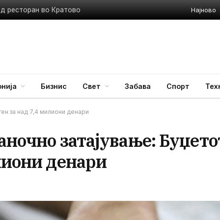
Најново
ед ресторан во Кратово
нија
Бизнис
Свет
Забава
Спорт
Тех
тен за над 7,4 милиони денари
аночно затајување: Буџето
лиони денари