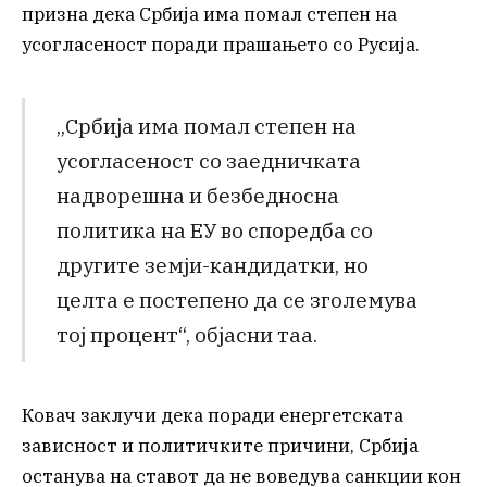
призна дека Србија има помал степен на
усогласеност поради прашањето со Русија.
„Србија има помал степен на
усогласеност со заедничката
надворешна и безбедносна
политика на ЕУ во споредба со
другите земји-кандидатки, но
целта е постепено да се зголемува
тој процент“, објасни таа.
Ковач заклучи дека поради енергетската
зависност и политичките причини, Србија
останува на ставот да не воведува санкции кон