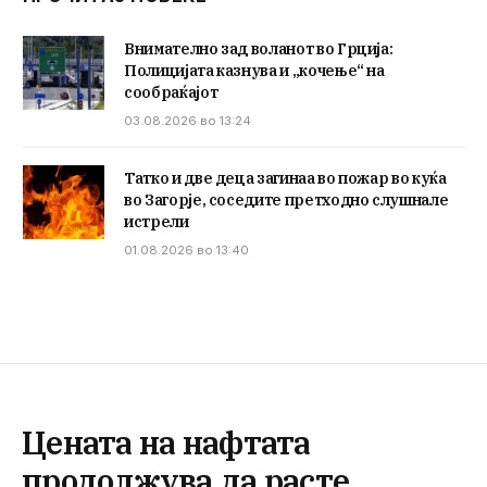
Внимателно зад воланот во Грција:
Полицијата казнува и „кочење“ на
сообраќајот
03.08.2026 во 13:24
Татко и две деца загинаа во пожар во куќа
во Загорје, соседите претходно слушнале
истрели
01.08.2026 во 13:40
Цената на нафтата
продолжува да расте