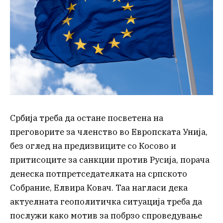
Србија треба да остане посветена на
преговорите за членство во Европската Унија,
без оглед на предизвиците со Косово и
притисоците за санкции против Русија, порача
денеска потпретседателката на српското
Собрание, Елвира Ковач. Таа нагласи дека
актуелната геополитичка ситуација треба да
послужи како мотив за побрзо спроведување