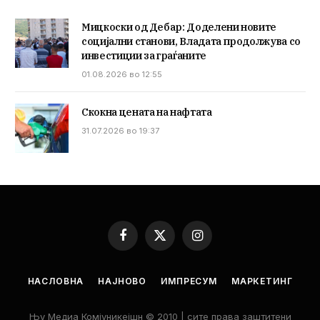
Мицкоски од Дебар: Доделени новите
социјални станови, Владата продолжува со
инвестиции за граѓаните
01.08.2026 во 12:55
Скокна цената на нафтата
31.07.2026 во 19:37
Facebook
X
Instagram
(Twitter)
НАСЛОВНА
НАЈНОВО
ИМПРЕСУМ
МАРКЕТИНГ
Њу Медиа Комјуникејшн © 2010 | сите права заштитени