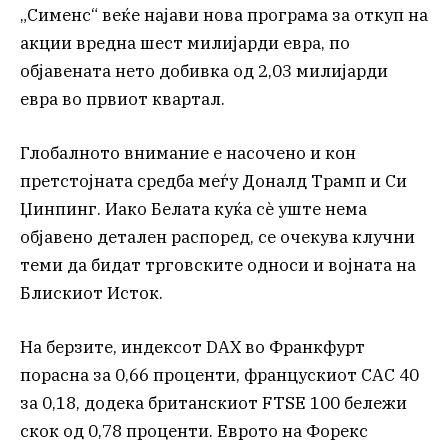
„Сименс“ веќе најави нова програма за откуп на
акции вредна шест милијарди евра, по
објавената нето добивка од 2,03 милијарди
евра во првиот квартал.
Глобалното внимание е насочено и кон
претстојната средба меѓу Доналд Трамп и Си
Џинпинг. Иако Белата куќа сè уште нема
објавено детален распоред, се очекува клучни
теми да бидат трговските односи и војната на
Блискиот Исток.
На берзите, индексот DAX во Франкфурт
порасна за 0,66 проценти, францускиот CAC 40
за 0,18, додека британскиот FTSE 100 бележи
скок од 0,78 проценти. Еврото на Форекс