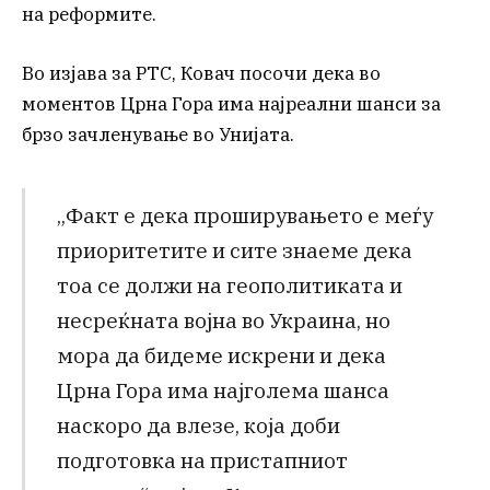
на реформите.
Во изјава за РТС, Ковач посочи дека во
моментов Црна Гора има најреални шанси за
брзо зачленување во Унијата.
„Факт е дека проширувањето е меѓу
приоритетите и сите знаеме дека
тоа се должи на геополитиката и
несреќната војна во Украина, но
мора да бидеме искрени и дека
Црна Гора има најголема шанса
наскоро да влезе, која доби
подготовка на пристапниот