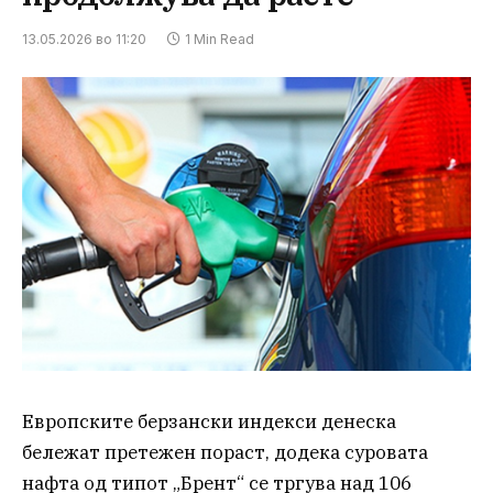
13.05.2026 во 11:20
1 Min Read
Европските берзански индекси денеска
бележат претежен пораст, додека суровата
нафта од типот „Брент“ се тргува над 106