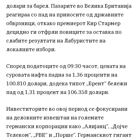
долари за барел. Пазарите во Велика Британија
реагираа со пад на приносите од државните
обврзници, откако премиерот Кир Стармер
децидно ги отфрли повиците за оставка по
слабите резултати на Лабуристите на
локалните избори.
Според податоците од 09:30 часот, цената на
суровата нафта падна за 1,36 проценти на
100.810 долари, додека типот „Брент“ бележи
пад од 1,31 процент на 106.358 долари.
Инвеститорите во овој период се фокусирани
на деловните извештаи на големите
германски корпорации како „Алијанц“, „Дојче
Телеком“, „РВЕ“ и „Порше“. Германскиот гигант