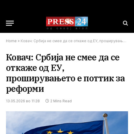
Home
»
Ковач: Србија не смее да се откаже од ЕУ, проширувањето е поттик за реформи
Ковач: Србија не смее да се
откаже од ЕУ,
проширувањето е поттик за
реформи
13.05.2026 во 11:28
2 Mins Read