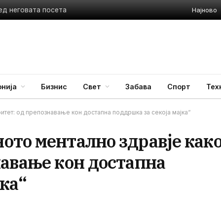
Најново
ед неговата посета
нија
Бизнис
Свет
Забава
Спорт
Тех
итет: од препознавање кон достапна поддршка за секоја мајка“
ото ментално здравје как
навање кон достапна
јка“