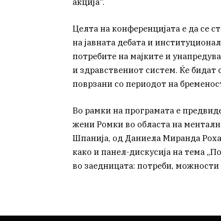
акција“.
Целта на конференцијата е да се с
на јавната дебата и институциона
потребите на мајките и унапредув
и здравствениот систем. Ќе бидат 
поврзани со периодот на бременос
Во рамки на програмата е предвиде
жени Ромки во областа на ментално
Шпанија, од Даниела Миранда Роха
како и панел-дискусија на тема „
во заедницата: потреби, можности 