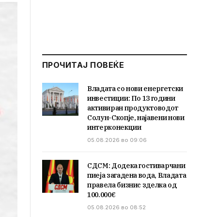
ПРОЧИТАЈ ПОВЕЌЕ
Владата со нови енергетски
инвестиции: По 13 години
активиран продуктоводот
Солун-Скопје, најавени нови
интерконекции
05.08.2026 во 09:06
СДСМ: Додека гостиварчани
пиеја загадена вода, Владата
правела бизнис зделка од
100.000€
05.08.2026 во 08:52