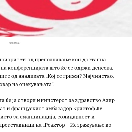
плакат
приоритет: од препознавање кон достапна
а на конференцијата што ќе се одржи денеска,
дите од анализата „Кој се грижи? Мајчинство,
овар на очекувањата“.
та ќе ја отвори министерот за здравство Азир
ваат и францускиот амбасадор Кристоф Ле
ието за еманципација, солидарност и
 претставници на „Реактор – Истражување во