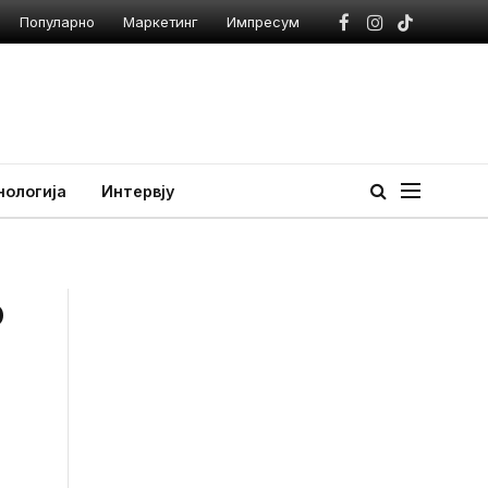
Популарно
Маркетинг
Импресум
Facebook
Instagram
TikTok
нологија
Интервју
о