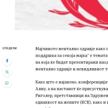
Мајчиното ментално здравје како 
СПОДЕЛИ
поддршка за секоја мајка“ е темат
на која ќе бидат презентирани нао
ментално здравје и невидливиот т
Како што е најавено, конференција
Алиу, а на настанот ќе присуству
Риголер, претставници на Здружен
еднаквост на жените (ЕСЕ), како и