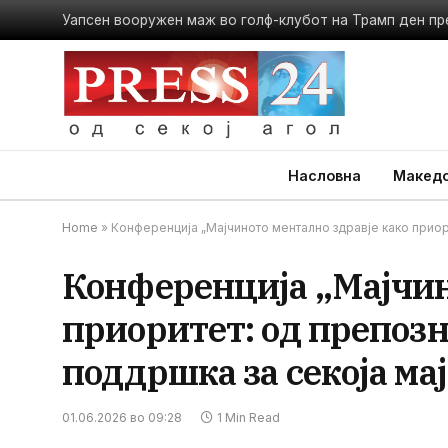
Уапсен вооружен маж во голф-клубот на Трамп ден пр
Насловна
Македо
Home
»
Конференција „Мајчиното ментално здравје како приор
Конференција „Мајчин
приоритет: од препоз
поддршка за секоја ма
01.06.2026 во 09:28
1 Min Read