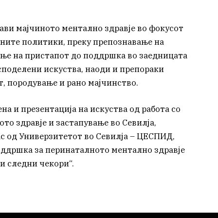
тави мајчиното ментално здравје во фокусот
лните политики, преку препознавање на
ање на пристапот до поддршка во заедницата
споделени искуства, наоди и препораки
т, породување и рано мајчинство.
на и презентација на искуства од работа со
то здравје и застапување во Севилја,
с од Универзитетот во Севилја – ЦЕСПИД,
Поддршка за перинаталното ментално здравје
и следни чекори“.