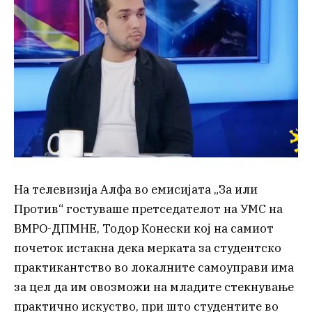
На телевизија Алфа во емисијата „За или
Против“ гостуваше претседателот на УМС на
ВМРО-ДПМНЕ, Тодор Конески кој на самиот
почеток истакна дека мерката за студентско
практикантство во локалните самоуправи има
за цел да им овозможи на младите стекнување
практично искуство, при што студентите во