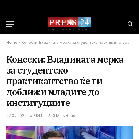
Home
»
Конески: Владината мерка за студентско практикантство ќе ги доближи младите до институциите
Конески: Владината мерка
за студентско
практикантство ќе ги
доближи младите до
институциите
07.07.2026 во 21:41
3 Mins Read