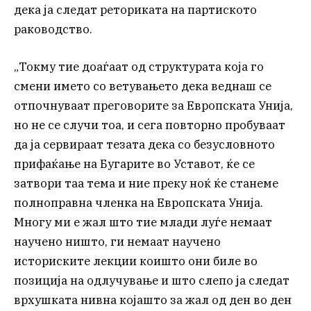
дека ја следат реториката на партиското
раководство.
„Токму тие доаѓаат од структурата која го
смени името со ветувањето дека веднаш се
отпочнуваат преговорите за Европската Унија,
но не се случи тоа, и сега повторно пробуваат
да ја сервираат тезата дека со безусловното
прифаќање на Бугарите во Уставот, ќе се
затвори таа тема и ние преку ноќ ќе станеме
полноправна членка на Европската Унија.
Многу ми е жал што тие млади луѓе немаат
научено ништо, ги немаат научено
историските лекции коишто они биле во
позиција на одлучување и што слепо ја следат
врхушката нивна којашто за жал од ден во ден