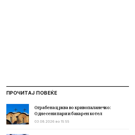
ПРОЧИТАЈ ПОВЕЌЕ
Ограбена црква во кривопаланечко:
Однесени пари и бакарен котел
03.08.2026 во 15:55