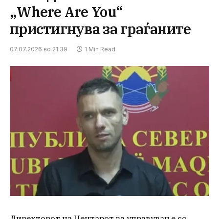
„Where Are You“
пристигнува за граѓаните
07.07.2026 во 21:39
1 Min Read
Директорот на Центарот за управување со