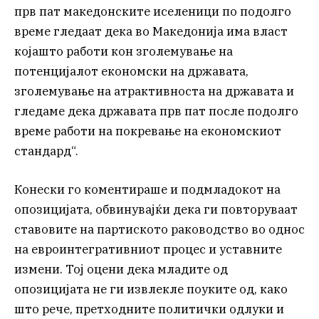
прв пат македонските иселеници по подолго
време гледаат дека во Македонија има власт
којашто работи кон зголемување на
потенцијалот економски на државата,
зголемување на атрактивноста на државата и
гледаме дека државата прв пат после подолго
време работи на покревање на економскиот
стандард“.
Конески го коментираше и подмладокот на
опозицијата, обвинувајќи дека ги повторуваат
ставовите на партиското раководство во однос
на евроинтегративниот процес и уставните
измени. Тој оцени дека младите од
опозицијата не ги извлекле поуките од, како
што рече, претходните политички одлуки и