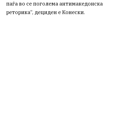
паѓа во се поголема антимакедонска
реторика“, дециден е Конески.