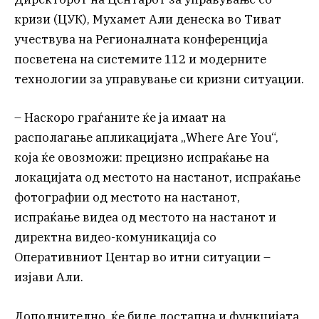
кризи (ЦУК), Мухамет Али денеска во Тиват
учествува на Регионалната конференција
посветена на системите 112 и модерните
технологии за управување си кризни ситуации.
– Наскоро граѓаните ќе ја имаат на
располагање апликацијата „Where Are You“,
која ќе овозможи: прецизно испраќање на
локацијата од местото на настанот, испраќање
фотографии од местото на настанот,
испраќање видеа од местото на настанот и
директна видео-комуникација со
Оперативниот Центар во итни ситуации –
изјави Али.
Дополнително, ќе биде достапна и функцијата