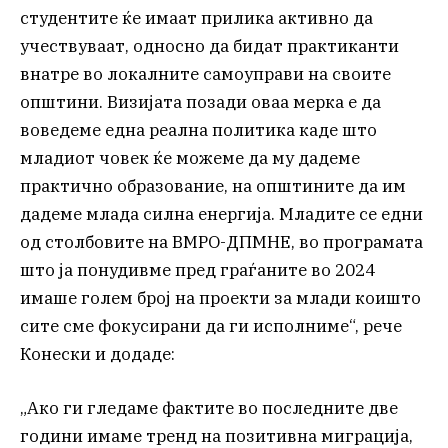
студентите ќе имаат прилика активно да
учествуваат, односно да бидат практиканти
внатре во локалните самоуправи на своите
општини. Визијата позади оваа мерка е да
воведеме една реална политика каде што
младиот човек ќе можеме да му дадеме
практично образование, на општините да им
дадеме млада силна енергија. Младите се едни
од столбовите на ВМРО-ДПМНЕ, во програмата
што ја понудивме пред граѓаните во 2024
имаше голем број на проекти за млади коишто
сите сме фокусирани да ги исполниме“, рече
Конески и додаде:
„Ако ги гледаме фактите во последните две
години имаме тренд на позитивна миграција,