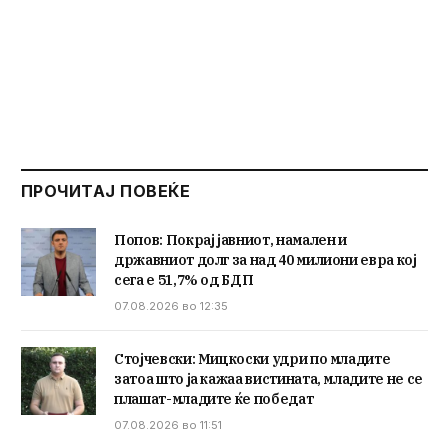
ПРОЧИТАЈ ПОВЕЌЕ
Попов: Покрај јавниот, намален и
државниот долг за над 40 милиони евра кој
сега е 51,7% од БДП
07.08.2026 во 12:35
Стојчевски: Мицкоски удри по младите
затоа што ја кажаа вистината, младите не се
плашат-младите ќе победат
07.08.2026 во 11:51