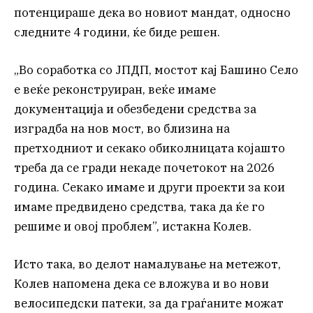
потенцираше дека во новиот мандат, односно
следните 4 години, ќе биде решен.
„Во соработка со ЈПДП, мостот кај Башино Село
е веќе реконструиран, веќе имаме
документација и обезбедени средства за
изградба на нов мост, во близина на
претходниот и секако обиколницата којашто
треба да се гради некаде почетокот на 2026
година. Секако имаме и други проекти за кои
имаме предвидено средства, така да ќе го
решиме и овој проблем”, истакна Колев.
Исто така, во делот намалување на метежот,
Колев напомена дека се вложува и во нови
велосипедски патеки, за да граѓаните можат