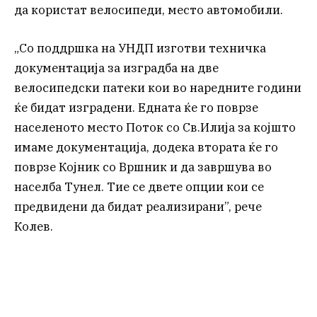
да користат велосипеди, место автомобили.
„Со поддршка на УНДП изготви техничка
документација за изградба на две
велосипедски патеки кои во наредните години
ќе бидат изградени. Едната ќе го поврзе
населеното место Поток со Св.Илија за којшто
имаме документација, додека втората ќе го
поврзе Којник со Вршник и да завршува во
населба Тунел. Тие се двете опции кои се
предвидени да бидат реализирани”, рече
Колев.