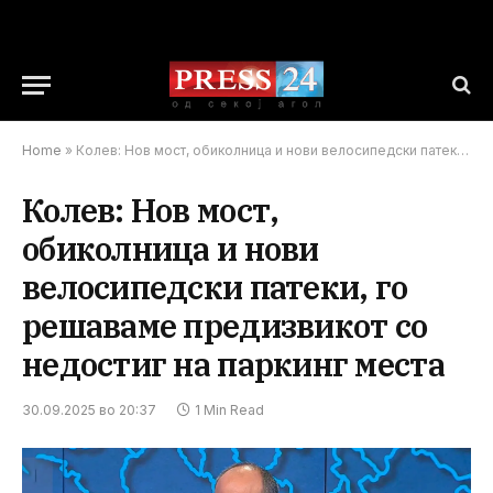
Home
»
Колев: Нов мост, обиколница и нови велосипедски патеки, го решаваме предизвикот со недостиг на паркинг места
Колев: Нов мост,
обиколница и нови
велосипедски патеки, го
решаваме предизвикот со
недостиг на паркинг места
30.09.2025 во 20:37
1 Min Read