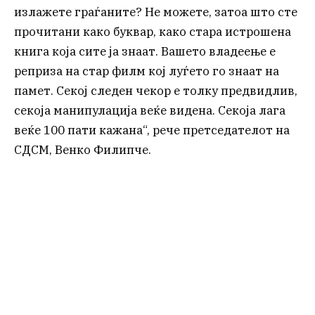
излажете граѓаните? Не можете, затоа што сте
прочитани како буквар, како стара истрошена
книга која сите ја знаат. Вашето владеење е
реприза на стар филм кој луѓето го знаат на
памет. Секој следен чекор е толку предвидлив,
секоја манипулација веќе видена. Секоја лага
веќе 100 пати кажана“, рече претседателот на
СДСМ, Венко Филипче.