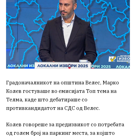
Градоначалникот на општина Велес, Марко
Колев гостуваше во емисијата Топ тема на
Телма, каде што дебатираше со
противкандидатот на СДС од Велес.
Колев говореше за предизвикот со потребата
од голем број на паркинг места, за којшто