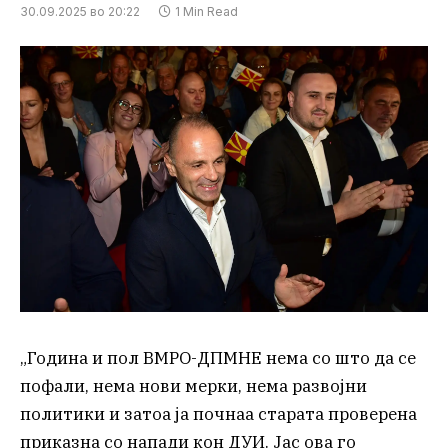
30.09.2025 во 20:22
1 Min Read
„Година и пол ВМРО-ДПМНЕ нема со што да се
пофали, нема нови мерки, нема развојни
политики и затоа ја почнаа старата проверена
приказна со напади кон ДУИ. Јас ова го