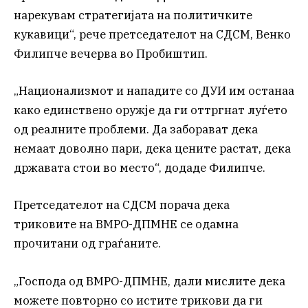
нарекувам стратегијата на политичките
кукавици“, рече претседателот на СДСМ, Венко
Филипче вечерва во Пробиштип.
„Национализмот и нападите со ДУИ им останаа
како единствено оружје да ги оттргнат луѓето
од реалните проблеми. Да заборават дека
немаат доволно пари, дека цените растат, дека
државата стои во место“, додаде Филипче.
Претседателот на СДСМ порача дека
триковите на ВМРО-ДПМНЕ се одамна
прочитани од граѓаните.
„Господа од ВМРО-ДПМНЕ, дали мислите дека
можете повторно со истите трикови да ги