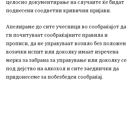
целосно документирање на случаите ќе бидат
поднесени соодветни кривични пријави.
Апелираме до сите учесници во сообраќајот да
ги почитуваат сообраќајните правила и
прописи, да не управуваат возило без положен
возачки испит или доколку имаат изречена
мерка за забрана за управување или доколку се
под дејство на алкохол и сите заеднички да
придонесеме за побезбеден сообраќај.