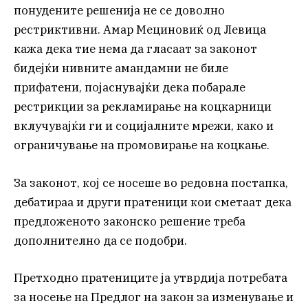
понудените решенија не се доволно
рестриктивни. Амар Мециновиќ од Левица
кажа дека тие нема да гласаат за законот
бидејќи нивните амандамни не биле
прифатени, појаснувајќи дека побарале
рестрикции за рекламирање на коцкарници
вклучувајќи ги и социјалните мрежи, како и
ограничување на промовирање на коцкање.
За законот, кој се носеше во редовна постапка,
дебатираа и други пратеници кои сметаат дека
предложеното законско решение треба
дополнително да се подобри.
Претходно пратениците ја утврдија потребата
за носење на Предлог на закон за изменување и