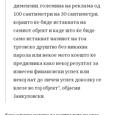
димензии, големина на реклама од
100 сантиметри на 30 сантиметри,
којашто ќе биде истакната на
самиот објект и каде што ќе биде
само истакнат називот на тоа
трговско друштво без никаква
парола или некое мото коешто ќе
предизвика како некој резултат за
извесен финансиски успех или
некој пат до личен успех доколку се
влезе во тој објект“, објасни
Јанкуловски.