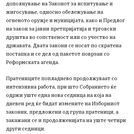
дополнување на Законот за испитување и
жигосување, односно обележување на
огненото оружје и муницијата, како и Предлог
на закон за јавни претпријатија и трговски
друштва во сопственост или со учество на
државата. Двата закони се носат по скратена
постапка и се дел од пакетот поврзан со
Реформската агенда.
Пратениците попладнево продолжуваат со
интензивна работа, при што Собранието ќе
одржи уште една нова седница на која на
дневен ред ќе бидат измените на Изборниот
законик, предложени од група пратеници, а
закажани се и продолженијата на уште четири
други седници.