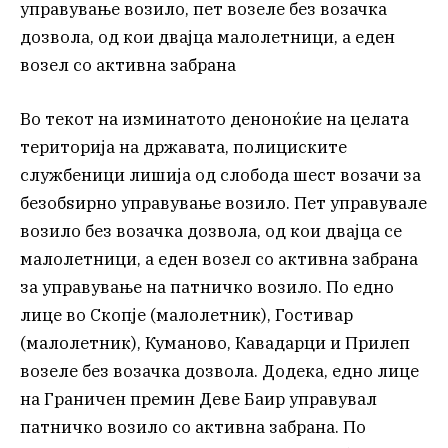
управување возило, пет возеле без возачка
дозвола, од кои двајца малолетници, а еден
возел со активна забрана
Во текот на изминатото деноноќие на целата
територија на државата, полициските
службеници лишија од слобода шест возачи за
безобѕирно управување возило. Пет управувале
возило без возачка дозвола, од кои двајца се
малолетници, а еден возел со активна забрана
за управување на патничко возило. По едно
лице во Скопје (малолетник), Гостивар
(малолетник), Куманово, Кавадарци и Прилеп
возеле без возачка дозвола. Додека, едно лице
на Граничен премин Деве Баир управувал
патничко возило со активна забрана. По