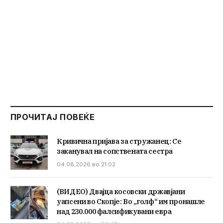
ПРОЧИТАЈ ПОВЕЌЕ
Кривична пријава за стружанец: Се
заканувал на сопствената сестра
04.08.2026 во 21:02
(ВИДЕО) Двајца косовски државјани
уапсени во Скопје: Во „голф“ им пронашле
над 230.000 фалсификувани евра