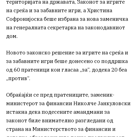
територијата на државата, Законот за игрите
на среќа и за забавните игри, а Христина
Софронијоска беше избрана за нова заменичка
на генералната секретарка на законодавниот
дом.
Новото законско решение за игрите на среќа и
за забавните игри беше донесено со поддршка
од 60 пратеници кои гласаа „за“, додека 20 беа
„против“.
Обраќајќи се пред пратениците, заменик-
министерот за финансии Николче Јанкуловски
истакна дека подесените амандмани за
законот биле внимателно разгледани од
страна на Министерството за финансии и