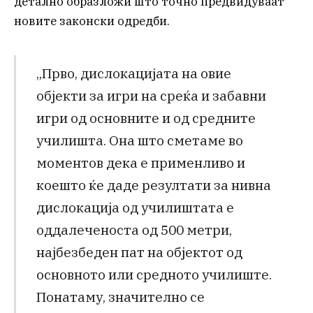
детално образложи што точно предвидуваат
новите законски одредби.
„Прво, дислокацијата на овие
објекти за игри на среќа и забавни
игри од основните и од средните
училишта. Она што сметаме во
моментов дека е применливо и
коешто ќе даде резултати за нивна
дислокација од училиштата е
оддалеченоста од 500 метри,
најбезбеден пат на објектот од
основното или средното училиште.
Понатаму, значително се