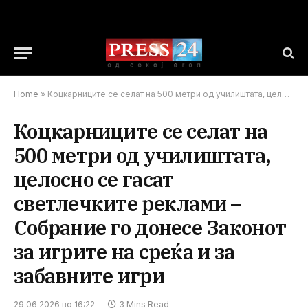
Home
»
Коцкарниците се селат на 500 метри од училиштата, целосно се гасат светлечките реклами – Собрание го донесе Законот за игрите на среќа и за забавните игри
Коцкарниците се селат на
500 метри од училиштата,
целосно се гасат
светлечките реклами –
Собрание го донесе Законот
за игрите на среќа и за
забавните игри
29.06.2026 во 16:22
3 Mins Read