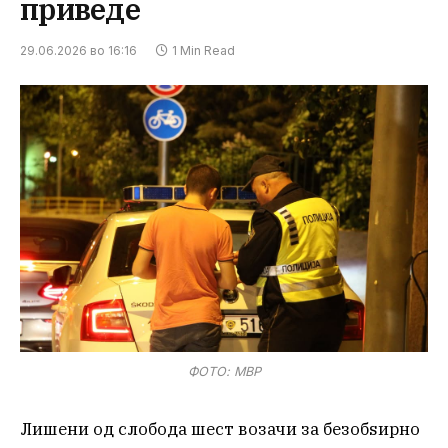
приведе
29.06.2026 во 16:16
1 Min Read
ФОТО: МВР
Лишени од слобода шест возачи за безобѕирно