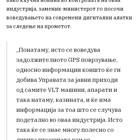
Како клучна новина во контролата на оваа
индустрија, заменик-министерот го посочи
воведувањето на современи дигитални алатки
за следење на прометот.
„Понатаму, исто се воведува
задолжителното GPS поврзување,
односно информации коишто ќе ги
добива Управата за јавни приходи
од самите VLT машини, апарати и
така натаму, казината, и ќе има
информација за тоа што се случува
подетално во оваа индустрија. Исто
така ќе се знае многу полесно со
дигитализацијата кои се