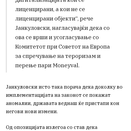
лиценцирани, а кои не се
лиценцирани објекти“, рече
Јанкуловски, нагласувајќи дека со
ова се врши и усогласување со
Комитетот при Советот на Европа
за спречување на тероризам и
перење пари Moneyval.
Јанкуловски исто така порача дека доколку во
имплементацијата на законот се покажат
аномалии, државата веднаш ќе пристапи кон
негови нови измени.
Од опозицијата излегоа со став дека