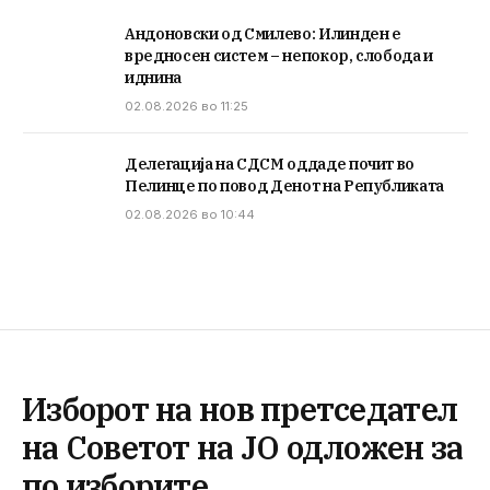
Андоновски од Смилево: Илинден е
вредносен систем – непокор, слобода и
иднина
02.08.2026 во 11:25
Делегација на СДСМ оддаде почит во
Пелинце по повод Денот на Републиката
02.08.2026 во 10:44
Изборот на нов претседател
на Советот на ЈО одложен за
по изборите