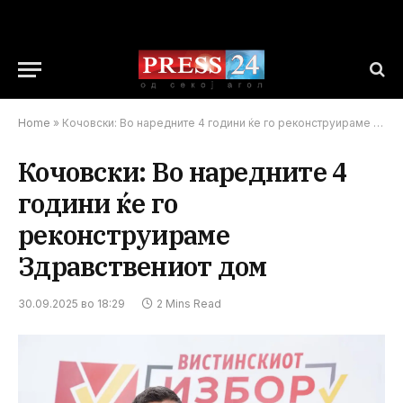
Home
»
Кочовски: Во наредните 4 години ќе го реконструираме Здравствениот дом
Кочовски: Во наредните 4
години ќе го
реконструираме
Здравствениот дом
30.09.2025 во 18:29
2 Mins Read