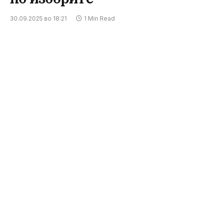
30.09.2025 во 18:21
1 Min Read
Советот на јавните обвинители денеска ја
одржа 28-та седница на која донесе одлука за
престанок на функцијата претседател на