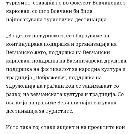
туризмот, ставајќи го во фокусот Вевчанскиот
карневал, со што Вевчани би била
најпосакувана туристичка дестинација.
„Во делот на туризмот, се обврзуваме на
континуирана поддршка и организација на
Вевчанско лето, поддршка на Вевчански
карневал, поддршка на Василичарски друштва,
поддршка на фестивалот за народна култура и
традиција „Пображење“, поддршка на
здруженија на граѓани кои се занимаваат со
развој на вевчанската култура и традиција. Со
ова ќе ја направиме Вевчани најпосакувана
дестинација за туристите.
Исто така тој стави акцент и на проектите кои