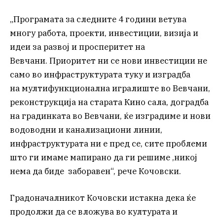
„Програмата за следните 4 години ветува
многу работа, проекти, инвестиции, визија и
идеи за развој и просперитет на
Вевчани. Приоритет ни се нови инвестиции не
само во инфраструктурата туку и изградба
на мултифункционална игралиште во Вевчани,
реконструкција на старата Кино сала, доградба
на градинката во Вевчани, ќе изградиме и нови
водоводни и канализациони линии,
инфраструктурата ни е пред се, сите проблеми
што ги имаме мапирано да ги решиме ,никој
нема да биде заборавен“, рече Кочовски.
Градоначалникот Кочовски истакна дека ќе
продолжи да се вложува во културата и