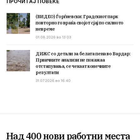
ПРОЧИТАЈ ПОВЕЌЕ
(ВИДЕО) Ѓорѓиевски: Градскиот парк
повторно го враќа својот сјај по силното
невреме
01.08.2026 во 13:03
ДИЖС со детали за белата пена во Вардар:
Првичните анализи не покажаа
отстапувања, се чекаат конечните
резултати
31.07.2026 во 16:40
Над 400 нови работни места