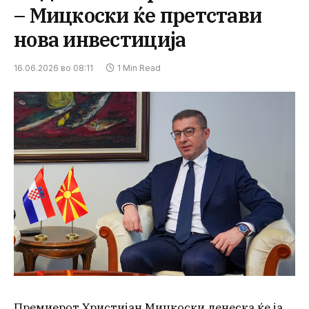
– Мицкоски ќе претстави
нова инвестиција
16.06.2026 во 08:11
1 Min Read
Премиерот Христијан Мицкоски денеска ќе ја