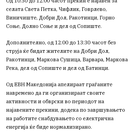
Од 10:30 до 12:00 часот прекин е најавен за
селата Света Петка, Чифлик, Говрлево,
Виничиште, Добри Дол, Ракотинци, Горно
Соње, Долно Соње и дел од Сопиште.
Дополнително, од 12:00 до 13:30 часот без
струја ќе бидат жителите на Добри Дол,
Ракотинци, Маркова Сушица, Варвара, Маркова
Река, дел од Сопиште и дел од Батинци.
Од ЕВН Македонија апелираат граѓаните
навремено да ги организираат своите
активности и обврски во периодот на
најавените прекини, додека по завршувањето
на работите снабдувањето со електрична
енергија ќе биде нормализирано.