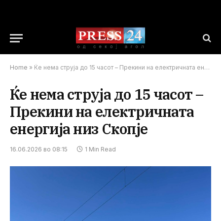
Home
»
Ќе нема струја до 15 часот – Прекини на електричната енергија низ Скопје
Ќе нема струја до 15 часот –
Прекини на електричната
енергија низ Скопје
16.06.2026 во 08:15
1 Min Read