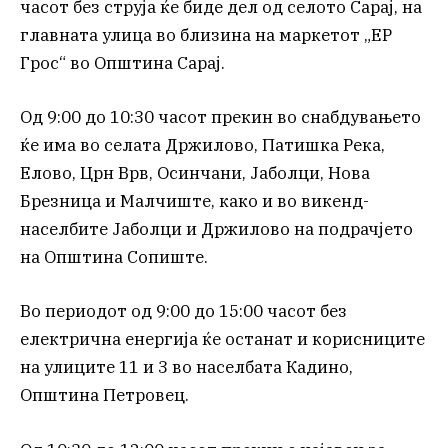
часот без струја ќе биде дел од селото Сарај, на
главната улица во близина на маркетот „ЕР
Грос“ во Општина Сарај.
Од 9:00 до 10:30 часот прекин во снабдувањето
ќе има во селата Држилово, Патишка Река,
Елово, Црн Врв, Осинчани, Јаболци, Нова
Брезница и Малчиште, како и во викенд-
населбите Јаболци и Држилово на подрачјето
на Општина Сопиште.
Во периодот од 9:00 до 15:00 часот без
електрична енергија ќе останат и корисниците
на улиците 11 и 3 во населбата Кадино,
Општина Петровец.