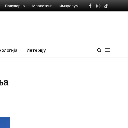
Популарно
Маркетинг
Импресум
Facebook
Instagram
TikTok
нологија
Интервју
ња