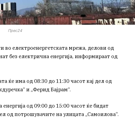
Прес24
и во електроенергетската мрежа, делови од
нат без електрична енергија, информираат од
та ќе има од 08:30 до 11:30 часот кај дел од
дуречка“ и „Ферид Бајрам“.
енергија од 09:00 до 15:00 часот ќе бидат
дел од потрошувачите на улицата „Самоилова“.