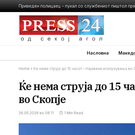
Приведен полицаец – пукал со службениот пиштол пр
Насловна
Македо
Home
»
Ќе нема струја до 15 часот – Најавени исклучувања во 
Ќе нема струја до 15 
во Скопје
26.05.2026 во 08:11
1 Min Read