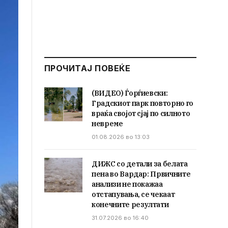
ПРОЧИТАЈ ПОВЕЌЕ
(ВИДЕО) Ѓорѓиевски:
Градскиот парк повторно го
враќа својот сјај по силното
невреме
01.08.2026 во 13:03
ДИЖС со детали за белата
пена во Вардар: Првичните
анализи не покажаа
отстапувања, се чекаат
конечните резултати
31.07.2026 во 16:40