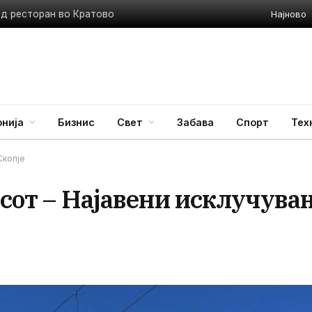
Најново
ед ресторан во Кратово
нија
Бизнис
Свет
Забава
Спорт
Тех
Скопје
часот – Најавени исклучува