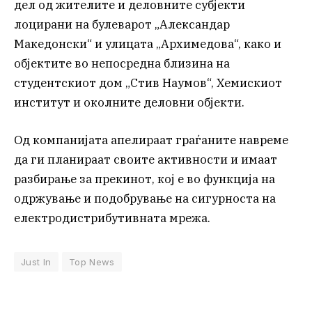
дел од жителите и деловните субјекти
лоцирани на булеварот „Александар
Македонски“ и улицата „Архимедова“, како и
објектите во непосредна близина на
студентскиот дом „Стив Наумов“, Хемискиот
институт и околните деловни објекти.
Од компанијата апелираат граѓаните навреме
да ги планираат своите активности и имаат
разбирање за прекинот, кој е во функција на
одржување и подобрување на сигурноста на
електродистрибутивната мрежа.
Just In
Top News