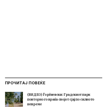
ПРОЧИТАЈ ПОВЕЌЕ
(ВИДЕО) Ѓорѓиевски: Градскиот парк
повторно го враќа својот сјај по силното
невреме