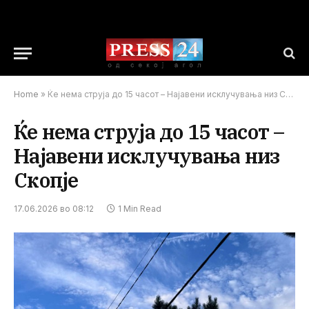
Home
»
Ќе нема струја до 15 часот – Најавени исклучувања низ Скопје
Ќе нема струја до 15 часот –
Најавени исклучувања низ
Скопје
17.06.2026 во 08:12
1 Min Read