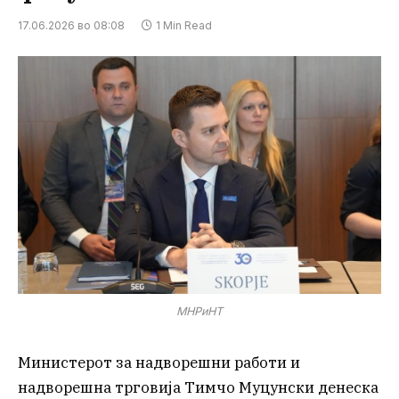
17.06.2026 во 08:08
1 Min Read
МНРиНТ
Министерот за надворешни работи и
надворешна трговија Тимчо Муцунски денеска