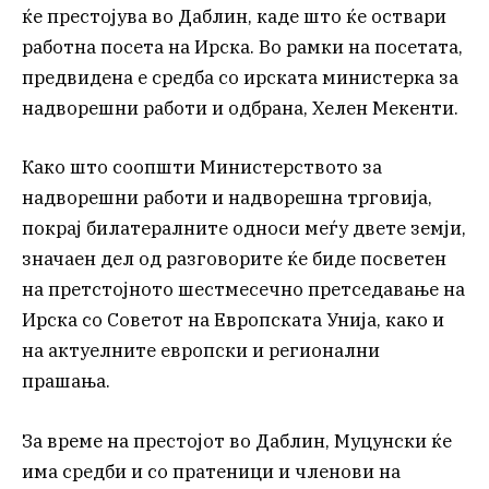
ќе престојува во Даблин, каде што ќе оствари
работна посета на Ирска. Во рамки на посетата,
предвидена е средба со ирската министерка за
надворешни работи и одбрана, Хелен Мекенти.
Како што соопшти Министерството за
надворешни работи и надворешна трговија,
покрај билатералните односи меѓу двете земји,
значаен дел од разговорите ќе биде посветен
на претстојното шестмесечно претседавање на
Ирска со Советот на Европската Унија, како и
на актуелните европски и регионални
прашања.
За време на престојот во Даблин, Муцунски ќе
има средби и со пратеници и членови на