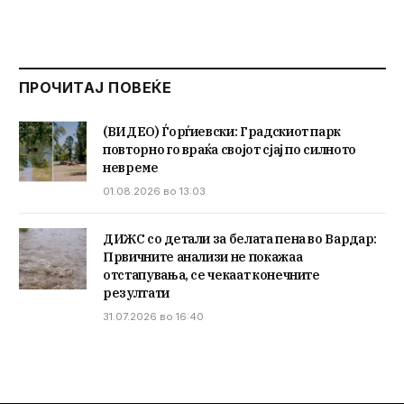
ПРОЧИТАЈ ПОВЕЌЕ
(ВИДЕО) Ѓорѓиевски: Градскиот парк
повторно го враќа својот сјај по силното
невреме
01.08.2026 во 13:03
ДИЖС со детали за белата пена во Вардар:
Првичните анализи не покажаа
отстапувања, се чекаат конечните
резултати
31.07.2026 во 16:40