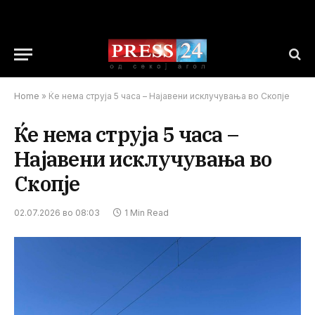
Home
»
Ќе нема струја 5 часа – Најавени исклучувања во Скопје
Ќе нема струја 5 часа –
Најавени исклучувања во
Скопје
02.07.2026 во 08:03
1 Min Read