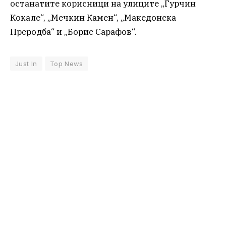
останатите корисници на улиците „Ѓурчин
Кокале“, „Мечкин Камен“, „Македонска
Преродба“ и „Борис Сарафов“.
Just In
Top News