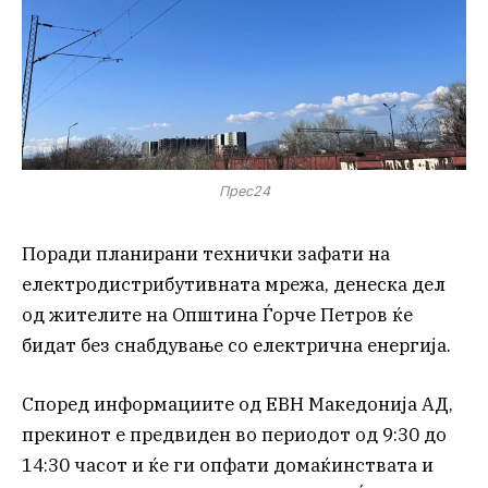
Прес24
Поради планирани технички зафати на
електродистрибутивната мрежа, денеска дел
од жителите на Општина Ѓорче Петров ќе
бидат без снабдување со електрична енергија.
Според информациите од ЕВН Македонија АД,
прекинот е предвиден во периодот од 9:30 до
14:30 часот и ќе ги опфати домаќинствата и