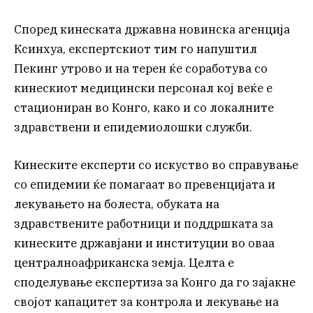
Според кинеската државна новинска агенција
Ксинхуа, експертскиот тим го напуштил
Пекинг утрово и на терен ќе соработува со
кинескиот медицински персонал кој веќе е
стациониран во Конго, како и со локалните
здравствени и епидемиолошки служби.
Кинеските експерти со искуство во справување
со епидемии ќе помагаат во превенцијата и
лекувањето на болеста, обуката на
здравствените работници и поддршката за
кинеските државјани и институции во оваа
централноафриканска земја. Целта е
споделување експертиза за Конго да го зајакне
својот капацитет за контрола и лекување на