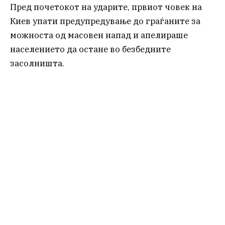
Пред почетокот на ударите, првиот човек на
Киев упати предупредување до граѓаните за
можноста од масовен напад и апелираше
населението да остане во безбедните
засолништа.