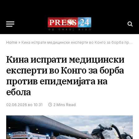
Home
»
Кина испрати медицински експерти во Конго за борба против епидемијата на ебола
Кина испрати медицински
експерти во Конго за борба
против епидемијата на
ебола
02.06.2026 во 10:31
2 Mins Read