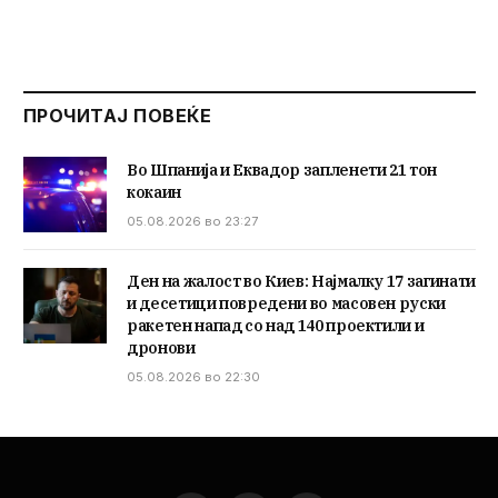
ПРОЧИТАЈ ПОВЕЌЕ
Во Шпанија и Еквадор запленети 21 тон
кокаин
05.08.2026 во 23:27
Ден на жалост во Киев: Најмалку 17 загинати
и десетици повредени во масовен руски
ракетен напад со над 140 проектили и
дронови
05.08.2026 во 22:30