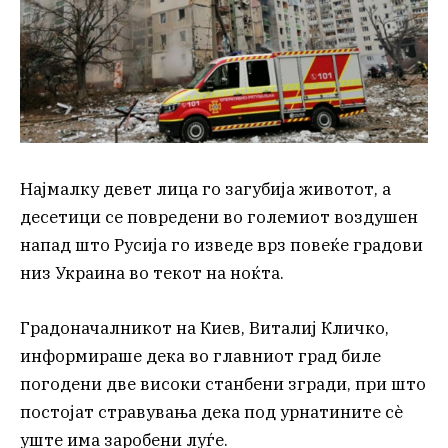
Најмалку девет лица го загубија животот, а
десетици се повредени во големиот воздушен
напад што Русија го изведе врз повеќе градови
низ Украина во текот на ноќта.
Градоначалникот на Киев, Виталиј Кличко,
информираше дека во главниот град биле
погодени две високи станбени згради, при што
постојат стравувања дека под урнатините сè
уште има заробени луѓе.