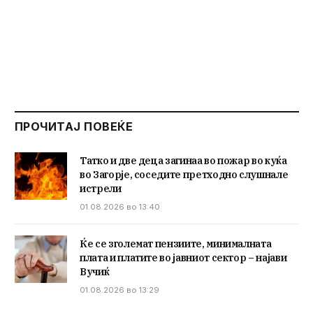
ПРОЧИТАЈ ПОВЕЌЕ
Татко и две деца загинаа во пожар во куќа
во Загорје, соседите претходно слушнале
истрели
01.08.2026 во 13:40
Ќе се зголемат пензиите, минималната
плата и платите во јавниот сектор – најави
Вучиќ
01.08.2026 во 13:29