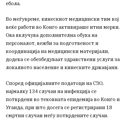
ебола.
Во меѓувреме, кинескиот медицински тим кој
веќе работи во Конго активираше итни мерки.
Ова вклучува дополнителна обука на
персоналот, вежби за подготвеност и
координација на медицински материјали,
додека се обезбедуваат здравствени услуги за
локалното население и кинеските државјани.
Според официјалните податоци на СЗО,
најмалку 134 случаи на инфекција се
потврдени во тековната епидемија во Конго и
Уганда, при што досега се регистрирани 18
смртни случаи меѓу потврдените случаи.