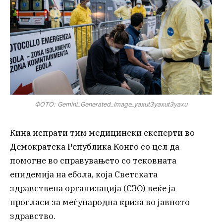
ФОТО: Gemini_Generated_Image_yaxut3yaxut3yaxu
Кина испрати тим медицински експерти во
Демократска Република Конго со цел да
помогне во справувањето со тековната
епидемија на ебола, која Светската
здравствена организација (СЗО) веќе ја
прогласи за меѓународна криза во јавното
здравство.