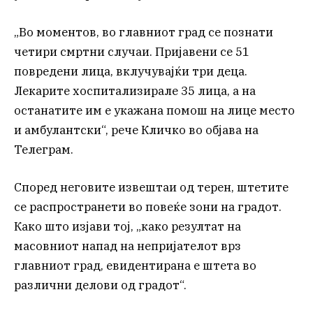
„Во моментов, во главниот град се познати
четири смртни случаи. Пријавени се 51
повредени лица, вклучувајќи три деца.
Лекарите хоспитализирале 35 лица, а на
останатите им е укажана помош на лице место
и амбулантски“, рече Кличко во објава на
Телеграм.
Според неговите извештаи од терен, штетите
се распространети во повеќе зони на градот.
Како што изјави тој, „како резултат на
масовниот напад на непријателот врз
главниот град, евидентирана е штета во
различни делови од градот“.