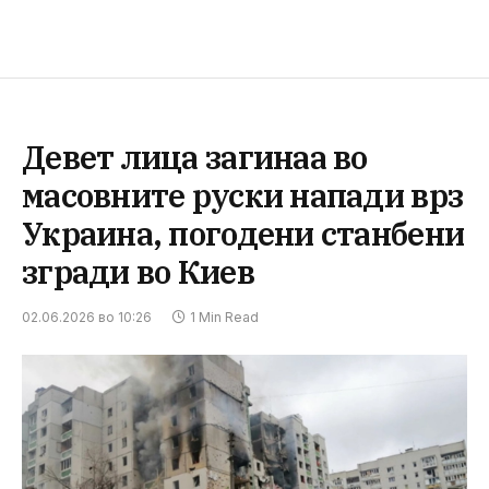
Девет лица загинаа во
масовните руски напади врз
Украина, погодени станбени
згради во Киев
02.06.2026 во 10:26
1 Min Read