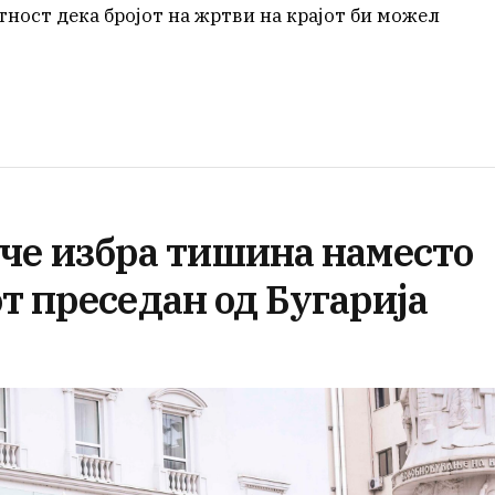
ност дека бројот на жртви на крајот би можел
е избра тишина наместо
т преседан од Бугарија