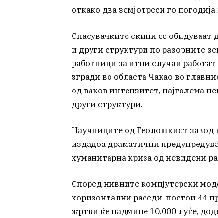
откако два земјотреси го погодија
Спасувачките екипи се обидуваат д
и други структури по разорните зе
работници за итни случаи работат 
згради во областа Чакао во главнио
од ваков интензитет, најголема не
други структури.
Научниците од Геолошкиот завод 
издадоа драматични предупредувањ
хуманитарна криза од невидени ра
Според нивните компјутерски мод
хоризонтални раседи, постои 44 п
жртви ќе надмине 10.000 луѓе, дод