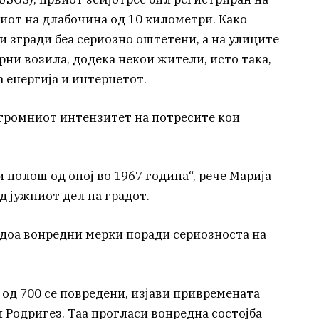
риот на длабочина од 10 километри. Како
и згради беа сериозно оштетени, а на улиците
ни возила, додека некои жители, исто така,
 енергија и интернетот.
громниот интензитет на потресите кои
и полош од оној во 1967 година“, рече Марија
д јужниот дел на градот.
доа вонредни мерки поради сериозноста на
е од 700 се повредени, изјави привремената
 Родригез. Таа прогласи вонредна состојба