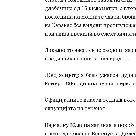
длабочина од 13 километри, а вто
последица на моќните удари, бројн
на Каракас беа видени противпожар
пријавија прекини во електричната
Локалното население сведочи за о
предизвикаа паника низ градот.
„Овој земјотрес беше ужасен, дури 
Ромеро, 80-годишна пензионерка о
Официјалните власти веднаш вове
ситуацијата на теренот.
Најмалку 32 лица загинаа, а повеќ
претседателка на Венецуела, Делси