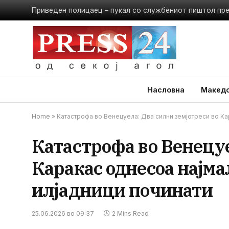
Приведен полицаец – пукал со службениот пиштол пр
Насловна
Македо
Home
»
Катастрофа во Венецуела: Два силни земјотреси во Кар
Катастрофа во Венецуе
Каракас однесоа најма
илјадници починати
25.06.2026 во 09:37
2 Mins Read