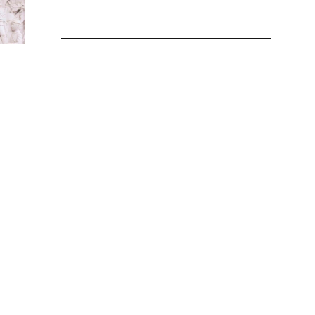
ПРОЧИТАЈ ПОВЕЌЕ
Андоновски од Смилево:
Илинден е вредносен
систем – непокор, слобода и
иднина
02.08.2026 во 11:25
Делегација на СДСМ оддаде
почит во Пелинце по повод
Денот на Републиката
02.08.2026 во 10:44