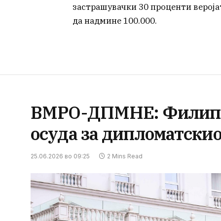
застрашувачки 30 проценти веројат
да надмине 100.000.
ВМРО-ДПМНЕ: Филипч
осуда за дипломатскио
25.06.2026 во 09:25
2 Mins Read