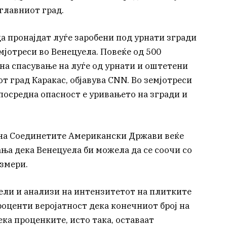
 главниот град.
а пронајдат луѓе заробени под урнати згради
мјотреси во Венецуела. Повеќе од 500
на спасување на луѓе од урнати и оштетени
т град Каракас, објавува CNN. Во земјотреси
посредна опасност е уривањето на згради и
на Соединетите Американски Држави веќе
а дека Венецуела би можела да се соочи со
змери.
ели и анализи на интензитетот на плитките
роценти веројатност дека конечниот број на
ека проценките, исто така, оставаат