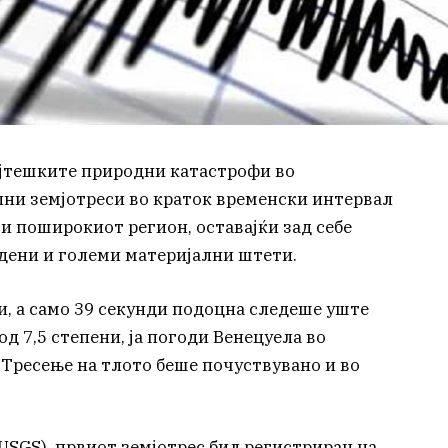
најтешките природни катастрофи во
лни земјотреси во краток временски интервал
 и поширокиот регион, оставајќи зад себе
дени и големи материјални штети.
и, a само 39 секунди подоцна следеше уште
д 7,5 степени, ја погоди Венецуела во
 Тресење на тлото беше почуствувано и во
USGS), првиот земјотрес бил регистриран на