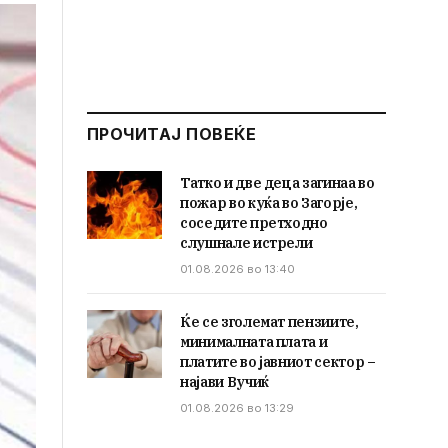
ПРОЧИТАЈ ПОВЕЌЕ
Татко и две деца загинаа во
пожар во куќа во Загорје,
соседите претходно
слушнале истрели
01.08.2026 во 13:40
Ќе се зголемат пензиите,
минималната плата и
платите во јавниот сектор –
најави Вучиќ
01.08.2026 во 13:29