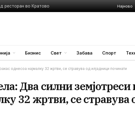
Најново
ед ресторан во Кратово
нија
Бизнис
Свет
Забава
Спорт
Тех
акас однесоа најмалку 32 жртви, се стравува од илјадници починати
ла: Два силни земјотреси 
лку 32 жртви, се стравува 