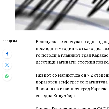
Венецуела се соочува со една од 
СПОДЕЛИ
последните години, откако два си
го погодија главниот град Каракас
десетици загинати, стотици повре
Првиот со магнитуда од 7,2 степен
поразорен земјотрес со магнитуда о
близина на главниот град Каракас.
соседна Колумбија.
Според Геолошкиот завод на САД (