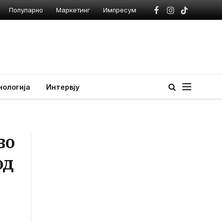
Популарно
Маркетинг
Импресум
Facebook
Instagram
TikTok
нологија
Интервју
во
од