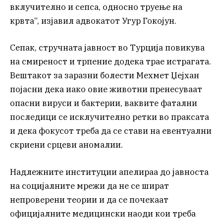
вклучително и сепса, односно труење на
крвта“, изјавил адвокатот Угур Гокојун.
Сепак, стручната јавност во Турција повикува
на смиреност и трпение додека трае истрагата.
Вештакот за заразни болести Мехмет Џејхан
појасни дека иако овие животни пренесуваат
опасни вируси и бактерии, ваквите фатални
последици се исклучително ретки во праксата
и дека фокусот треба да се стави на евентуални
скриени срцеви аномалии.
Надлежните институции апелираа до јавноста
на социјалните мрежи да не се шират
непроверени теории и да се почекаат
официјалните медицински наоди кои треба