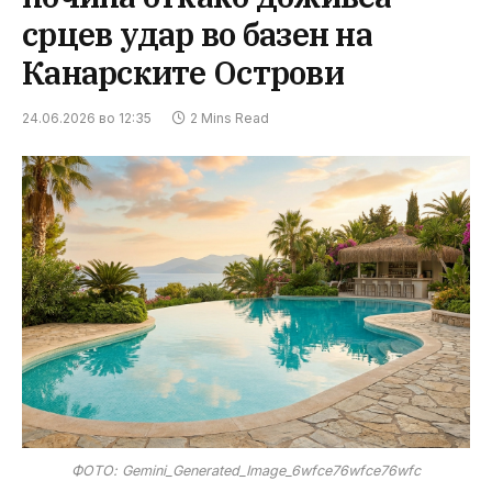
срцев удар во базен на
Канарските Острови
24.06.2026 во 12:35
2 Mins Read
ФОТО: Gemini_Generated_Image_6wfce76wfce76wfc