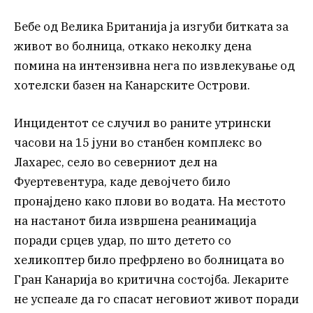
Бебе од Велика Британија ја изгуби битката за
живот во болница, откако неколку дена
помина на интензивна нега по извлекување од
хотелски базен на Канарските Острови.
Инцидентот се случил во раните утрински
часови на 15 јуни во станбен комплекс во
Лахарес, село во северниот дел на
Фуертевентура, каде девојчето било
пронајдено како плови во водата. На местото
на настанот била извршена реанимација
поради срцев удар, по што детето со
хеликоптер било префрлено во болницата во
Гран Канарија во критична состојба. Лекарите
не успеале да го спасат неговиот живот поради