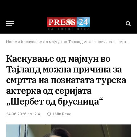
Home
»
Каснување од мајмун во Тајланд можна причина за смртта на познатата турска актерка од серијата „Шербет од брусница“
Каснување од мајмун во
Тајланд можна причина за
смртта на познатата турска
актерка од серијата
„Шербет од брусница“
24.06.2026 во 12:41
1 Min Read