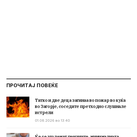
ПРОЧИТАЈ ПОВЕЌЕ
Татко и две деца загинаа во пожар во куќа
во Загорје, соседите претходно слушнале
истрели
01.08.2026 во 13:40
Ќе се зголемат пензиите, минималната