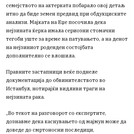
семејството на актерката побарало овој детаљ
итно да биде земен предвид при обдукциските
анализи. Мајката на Еџе посочила дека
нејзината ќерка имала сериозни стомачни
тегоби уште за време на патувањето, а на денот
на нејзиниот роденден состојбата
дополнително се влошила.
Правните застапници веќе поднеле
документација до обвинителството во
Истанбул, нотирајќи видливи траги на
нејзината рака.
„Во текот на разговорот со експертите,
дознавме дека каснувањето од мајмун може да
доведе до смртоносни последици,