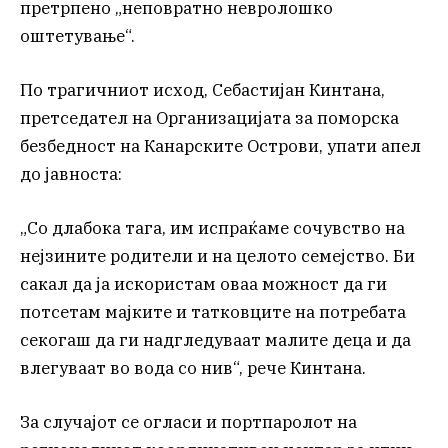
претрпено „неповратно невролошко
оштетување“.
По трагичниот исход, Себастијан Кинтана,
претседател на Организацијата за поморска
безбедност на Канарските Острови, упати апел
до јавноста:
„Со длабока тага, им испраќаме сочувство на
нејзините родители и на целото семејство. Би
сакал да ја искористам оваа можност да ги
потсетам мајките и татковците на потребата
секогаш да ги надгледуваат малите деца и да
влегуваат во вода со нив“, рече Кинтана.
За случајот се огласи и портпаролот на