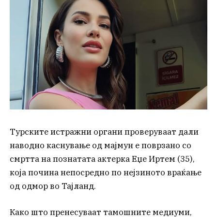
Турските истражни органи проверуваат дали
наводно каснување од мајмун е поврзано со
смртта на познатата актерка Еџе Иртем (35),
која почина непосредно по нејзиното враќање
од одмор во Тајланд.
Како што пренесуваат тамошните медиуми,