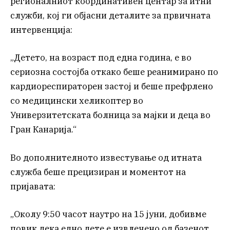
регионалниот координативен центар за итни
служби, кој ги објасни деталите за првичната
интервенција:
„Детето, на возраст под една година, е во
сериозна состојба откако беше реанимирано по
кардиореспираторен застој и беше префрлено
со медицински хеликоптер во
Универзитетската болница за мајки и деца во
Гран Канарија.“
Во дополнителното известување од итната
служба беше прецизиран и моментот на
пријавата:
„Околу 9:50 часот наутро на 15 јуни, добивме
повик дека едно дете е извлечено од базенот