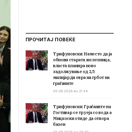
ПРОЧИТАЈ ПОВЕЌЕ
Трифуновски: Наместо да ја
обнови старата железница,
власта планира ново
задолжување од 2,5
милијарди евра на грбот на
граѓаните
05.08.2026 во 21:44
Трифуновски: Граѓаните на
Гостивар се труеја со вода а
Мицкоски отиде да отвора
базен