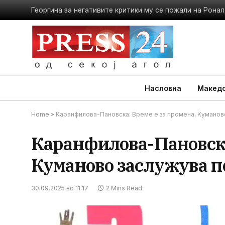
Георгина за негативите критики му се пожали на Ронал
Насловна
Македо
Home
»
Каранфилова-Пановска: Време е за промена, Куманов
Каранфилова-Пановска
Куманово заслужува п
30.09.2025 во 11:17
2 Mins Read