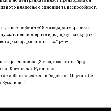
ики и до централната власт предводена од
ивното владеење е синоним за неспособност,
т , и што добивме? 8 милијарди евра долг,
нуваат, пензионерите едвај врзуваат крај со
есто развој , расипништво,“ рече
пати јасен повик: „Затоа, гласаме за број
артин Костовски. Куманово
 ќе добие повеќе со победата на Мартин. Се
а Куманово!“