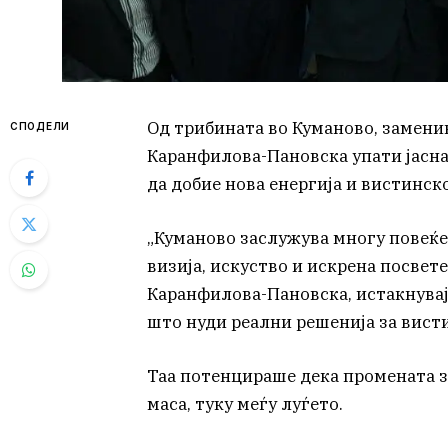
Од трибината во Куманово, замени
СПОДЕЛИ
Каранфилова-Пановска упати јасна 
да добие нова енергија и вистинск
„Куманово заслужува многу повеќе.
визија, искуство и искрена посвет
Каранфилова-Пановска, истакнува
што нуди реални решенија за вист
Таа потенцираше дека промената за
маса, туку меѓу луѓето.