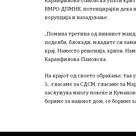
Каранфилова-Пановска упати крит
ВМРО-ДПМНЕ, потенцирајќи дека н
корупција и назадување.
„Помина третина од нивниот манда
поделби, блокади, младите си зами
крај. Наместо решенија, кризи. Нам
Каранфилова-Пановска.
На крајот од своето обраќање, таа у
5, гласаме за СДСМ, гласаме за М
заслужува многу повеќе и Куманово
бориме за нашиот дом, се бориме з