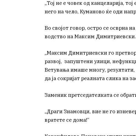
„Тој не е човек од канцеларија, тој
него на чело, Куманово ќе оди напр
Во својот говор, остро се осврна н
водство на Максим Димитриевски.
„Максим Димитриевски го претвори
развој, запуштени улици, нефунк
Ветувања имаше многу, резултати,
да ја сокријат реалната слика на за
Заменик претседателката се обрат
„Драги Знамовци, вие не го изневе
вратете се дома!“