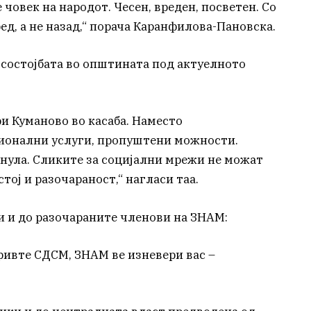
 е човек на народот. Чесен, вреден, посветен. Со
ед, а не назад,“ порача Каранфилова-Пановска.
а состојбата во општината под актуелното
 Куманово во касаба. Наместо
ционални услуги, пропуштени можности.
 нула. Сликите за социјални мрежи не можат
стој и разочараност,“ нагласи таа.
и и до разочараните членови на ЗНАМ:
ривте СДСМ, ЗНАМ ве изневери вас –