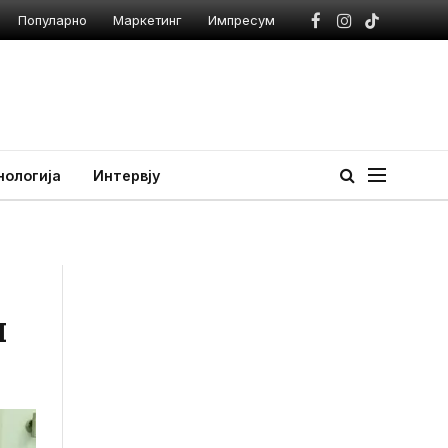
Популарно
Маркетинг
Импресум
Facebook
Instagram
TikTok
нологија
Интервју
и