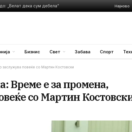
Најново
до: „Велат дека сум дебела“
нија
Бизнис
Свет
Забава
Спорт
Тех
о заслужува повеќе со Мартин Костовски
: Време е за промена,
овеќе со Мартин Костовск