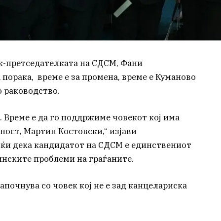
к-претседателката на СДСМ, Фани
порака, време е за промена, време е Куманово
о раководство.
 Време е да го поддржиме човекот кој има
еност, Мартин Костовски,“ изјави
јќи дека кандидатот на СДСМ е единствениот
инските проблеми на граѓаните.
почнува со човек кој не е зад канцелариска