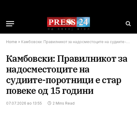
Home
»
Камбовски: Правилникот за надосместоците на судиите-поротници е стар повеке од 15 години
Камбовски: Правилникот за
надосместоците на
судиите-поротници е стар
повеке од 15 години
07.07.2026 во 13:55
2 Mins Read