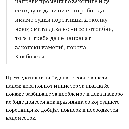
направи промени во законите и да
се одлучи дали ни е потребно да
имаме судии поротници. Доколку
некој смета дека не ни се потребни,
тогаш треба да се направат
законски измени“, порача
Камбовски.
Претседателот на Судскиот совет изрази
надеж дека новиот министер за правда ќе
покаже разбирање за проблемот и дека наскоро
ќе биде донесен нов правилник со кој судиите-
поротници ќе добијат повисок и посоодветен
надоместок.