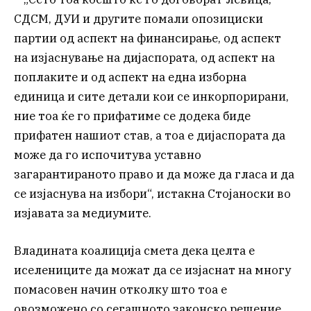
СДСМ, ДУИ и другите помали опозициски
партии од аспект на финансирање, од аспект
на изјаснување на дијаспората, од аспект на
поплаките и од аспект на една изборна
единица и сите детали кои се инкорпорирани,
ние тоа ќе го прифатиме се додека биде
прифатен нашиот став, а тоа е дијаспората да
може да го испочитува уставно
загарантираното право и да може да гласа и да
се изјаснува на избори“, истакна Стојаноски во
изјавата за медиумите.
Владината коалиција смета дека целта е
иселениците да можат да се изјаснат на многу
помасовен начин отколку што тоа е
овозможено со сегашното законско решение