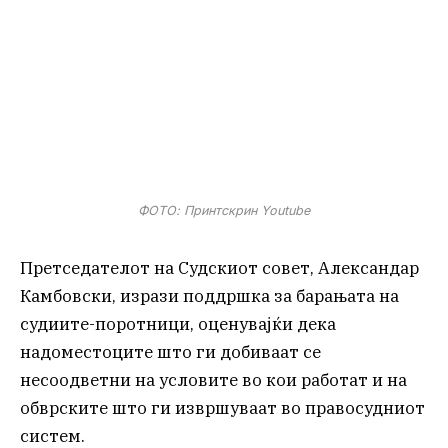
ФОТО: Принтскрин Youtube
Претседателот на Судскиот совет, Александар
Камбовски, изрази поддршка за барањата на
судиите-поротници, оценувајќи дека
надоместоците што ги добиваат се
несоодветни на условите во кои работат и на
обврските што ги извршуваат во правосудниот
систем.