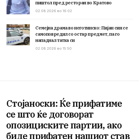
пиштол пред ресторан во Кратово
02.08.2026 во 16:02
Семејна драма во неготинско: Пијан син се
самоповредил со остар предмет, па го
нападнал татка си
02.08.2026 во 15:50
Стојаноски: Ќе прифатиме
се што ќе договорат
опозициските партии, ако
биде прифатен нашиот став