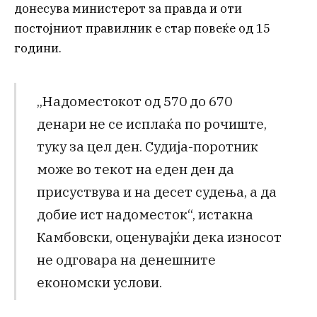
донесува министерот за правда и оти
постојниот правилник е стар повеќе од 15
години.
„Надоместокот од 570 до 670
денари не се исплаќа по рочиште,
туку за цел ден. Судија-поротник
може во текот на еден ден да
присуствува и на десет судења, а да
добие ист надоместок“, истакна
Камбовски, оценувајќи дека износот
не одговара на денешните
економски услови.