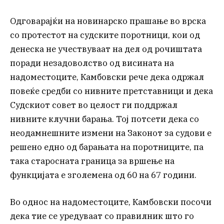
Одговарајќи на новинарско прашање во врска
со протестот на судските поротници, кои од
денеска не учествуваат на дел од рочиштата
поради незадоволство од висината на
надоместоците, Камбовски рече дека одржал
повеќе средби со нивните претставници и дека
Судскиот совет во целост ги поддржал
нивните клучни барања. Тој потсети дека со
неодамнешните измени на Законот за судови е
решено едно од барањата на поротниците, па
така старосната граница за вршење на
функцијата е зголемена од 60 на 67 години.
Во однос на надоместоците, Камбовски посочи
дека тие се уредуваат со правилник што го