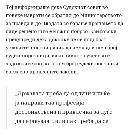
Тој информираше дека Судскиот совет во
повеќе наврати се обратил до Министерството
за правда и до Владата со барање прашањето да
биде решено што е можно побрзо. Камбовски
предупреди дека доколку не се подобрат
условите, постои ризик да нема доволен број
судии-поротници, иако нивното учество е
задолжително во голем број судски постапки
согласно процесните закони.
„Државата треба да одлучи или ќе
ја направи таа професија
достоинствена и привлечна за луѓе
да се јавуваат, или пак треба да се