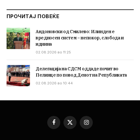
ПРОЧИТАЈ ПОВЕЌЕ
Андоновски од Смилево: Илинден е
вредносен систем – непокор, слобода и
иднина
02.08.2026 во 11:25
Делегација на СДСМ оддаде почит во
Пелинце по повод Денот на Републиката
02.08.2026 во 10:44
Facebook
X
Instagram
(Twitter)