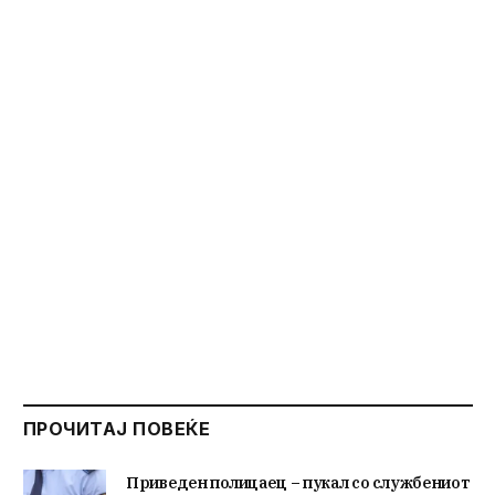
ПРОЧИТАЈ ПОВЕЌЕ
Приведен полицаец – пукал со службениот