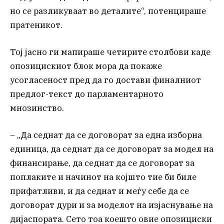
но се разликуваат во деталите“, потенцираше
пратеникот.
Тој јасно ги мапираше четирите столбови каде
опозицискиот блок мора да покаже
усогласеност пред да го достави финалниот
предлог-текст до парламентарното
мнозинство.
– „Да седнат да се договорат за една изборна
единица, да седнат да се договорат за модел на
финансирање, да седнат да се договорат за
поплаките и начинот на којшто тие би биле
прифатливи, и да седнат и меѓу себе да се
договорат дури и за моделот на изјаснување на
дијаспората. Сето тоа коешто овие опозициски