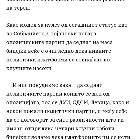
на терен.
Како модел за излез од сегашниот статус-кво
во Собранието, Стојаноски побара
опозициските партии да седнат на маса
бидејќи веќе е очигледно дека нивните
политички платформи се совпаѓаат во
клучните насоки.
– „И ние понудивме вака – да седнат
политичките партии коишто се дел од
опозицијата, тоа се ДУИ, СДСМ, Левица, како и
некои помали политички партии, и меѓу себе
да се договорат за сите различности што ги
имаат, отприлика четири клучни работи,
бидејќи гледаме дека платформите им се исти,