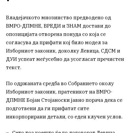
Владејачкото мнозинство предводено од
ВМРО-ДПМНЕ, ВРЕДИ и ЗНАМ достави до
опозицијата отворена понуда со која се
согласува да прифати кој било модел за
Изборниот законик, доколку Левица, СДСМ и
ДУИ успеат меѓусебно да усогласат пречистен
текст.
По одржаната средба во Собранието околу
Изборниот законик, пратеникот на ВМРО-
ДПМНЕ Бојан Стојаноски јавно порача дека се
подготвени да ги прифатат сите
инкорпорирани детали, со еден клучен услов.
– „Сето тоа коешто ќе го договорат Левица,