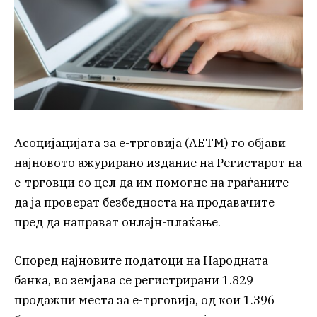
Асоцијацијата за е-трговија (АЕТМ) го објави
најновото ажурирано издание на Регистарот на
е-трговци со цел да им помогне на граѓаните
да ја проверат безбедноста на продавачите
пред да направат онлајн-плаќање.
Според најновите податоци на Народната
банка, во земјава се регистрирани 1.829
продажни места за е-трговија, од кои 1.396