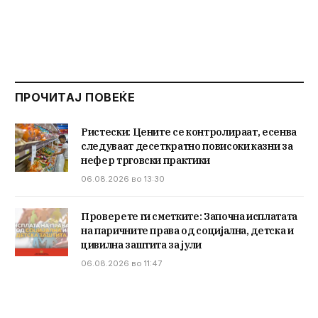
ПРОЧИТАЈ ПОВЕЌЕ
Ристески: Цените се контролираат, есенва
следуваат десеткратно повисоки казни за
нефер трговски практики
06.08.2026 во 13:30
Проверете ги сметките: Започна исплатата
на паричните права од социјална, детска и
цивилна заштита за јули
06.08.2026 во 11:47