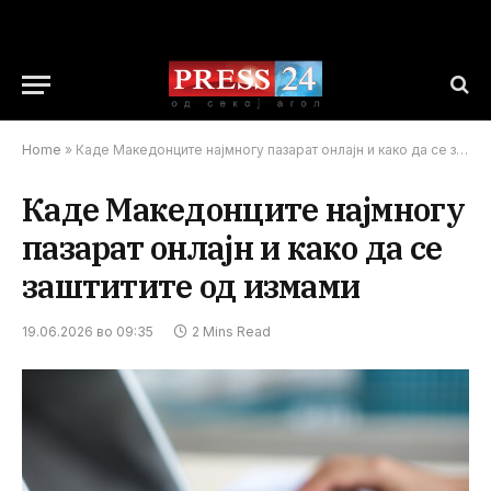
Home
»
Каде Македонците најмногу пазарат онлајн и како да се заштитите од измами
Каде Македонците најмногу
пазарат онлајн и како да се
заштитите од измами
19.06.2026 во 09:35
2 Mins Read