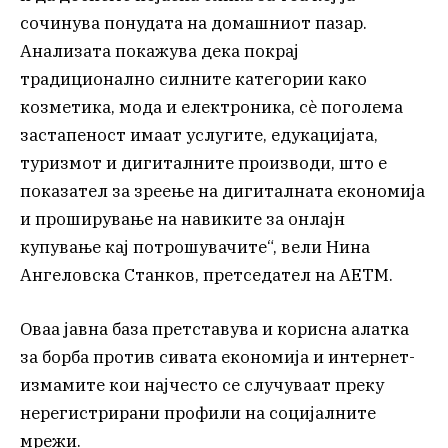
сочинува понудата на домашниот пазар.
Анализата покажува дека покрај
традиционално силните категории како
козметика, мода и електроника, сè поголема
застапеност имаат услугите, едукацијата,
туризмот и дигиталните производи, што е
показател за зреење на дигиталната економија
и проширување на навиките за онлајн
купување кај потрошувачите“, вели Нина
Ангеловска Станков, претседател на АЕТМ.
Оваа јавна база претставува и корисна алатка
за борба против сивата економија и интернет-
измамите кои најчесто се случуваат преку
нерегистрирани профили на социјалните
мрежи.