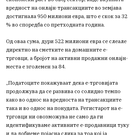
вредност на онлајн-трансакциите во земјава
достигнала 950 милиони евра, што е скок за 32
% во споредба со претходната година.
Од оваа сума, дури 522 милиони евра се слеале
директно на сметките на домашните е-
трговци, а бројот на активни продажни онлајн-
места е зголемен за 84.
„Податоците покажуваат дека е-трговијата
продолжува да се развива со солидно темпо
како во однос на вредноста на трансакциите
така и во однос на понудата. Регистарот на е-
трговци ни овозможува не само да ги
идентификуваме активните е-продавници туку
и да добиеме појасна слика за тоа кој ја