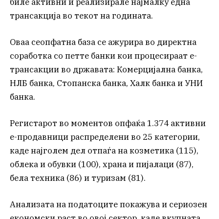
биле активни и реализирале најмалку една
трансакција во текот на годината.
Оваа сеопфатна база се ажурира во директна
соработка со петте банки кои процесираат е-
трансакции во државата: Комерцијална банка,
НЛБ банка, Стопанска банка, Халк банка и УНИ
банка.
Регистарот во моментов опфаќа 1.374 активни
е-продавници распределени во 25 категории,
каде најголем дел отпаѓа на козметика (115),
облека и обувки (100), храна и пијалаци (87),
бела техника (86) и туризам (81).
Анализата на податоците покажува и сериозен
економски раст во овој сектор, каде вкупната