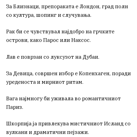
За Близнаци, препораката е Лондон, град полн
со култура, шопинг и случувања.
Рак би се чувствувал најдобро на грчките
острови, како Парос или Наксос.
Лав е поврзан со луксузот на Дубаи.
За Девица, совршен избор е Копенхаген, поради
уреденоста и мирниот ритам.
Вага најмногу би уживала во романтичниот
Париз.
Шкорпија ја привлекува мистичниот Исланд со
вулкани и драматични пејзажи.