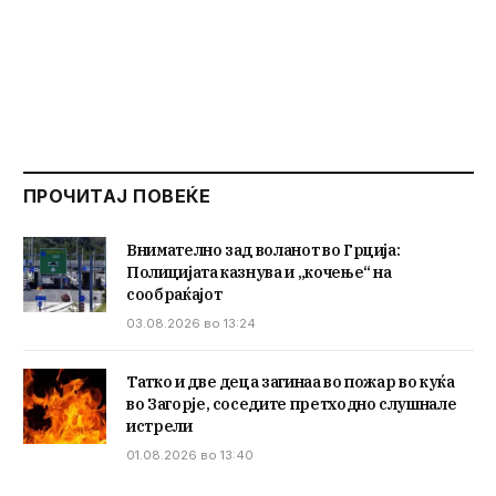
ПРОЧИТАЈ ПОВЕЌЕ
Внимателно зад воланот во Грција:
Полицијата казнува и „кочење“ на
сообраќајот
03.08.2026 во 13:24
Татко и две деца загинаа во пожар во куќа
во Загорје, соседите претходно слушнале
истрели
01.08.2026 во 13:40