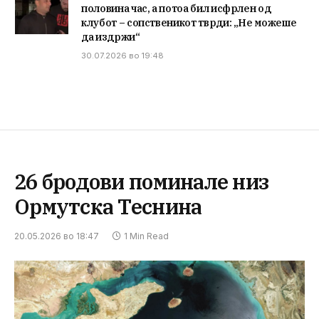
половина час, а потоа бил исфрлен од
клубот – сопственикот тврди: „Не можеше
да издржи“
30.07.2026 во 19:48
26 бродови поминале низ
Ормутска Теснина
20.05.2026 во 18:47
1 Min Read