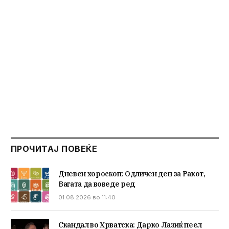
ПРОЧИТАЈ ПОВЕЌЕ
Дневен хороскоп: Одличен ден за Ракот,
Вагата да воведе ред
01.08.2026 во 11:40
Скандал во Хрватска: Дарко Лазиќ пеел