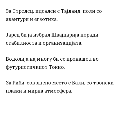
За Стрелец, идеален е Тајланд, полн со
авантури и егзотика.
Јарец би ја избрал Швајцарија поради
стабилноста и организацијата.
Водолија најмногу би се пронашол во
футуристичкиот Токио.
За Риби, совршено место е Бали, со тропски
плажи и мирна атмосфера.