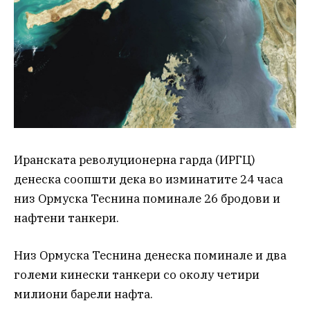
Иранската револуционерна гарда (ИРГЦ)
денеска соопшти дека во изминатите 24 часа
низ Ормуска Теснина поминале 26 бродови и
нафтени танкери.
Низ Ормуска Теснина денеска поминале и два
големи кинески танкери со околу четири
милиони барели нафта.