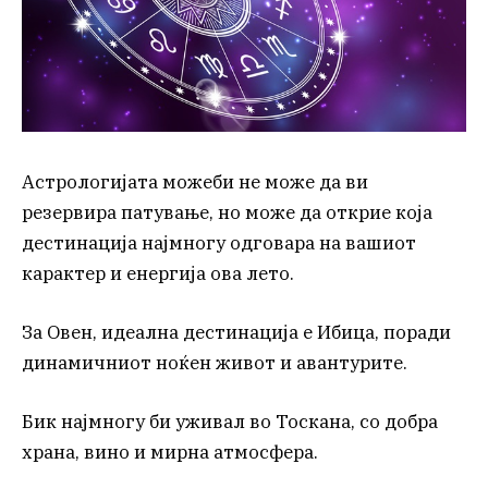
Астрологијата можеби не може да ви
резервира патување, но може да открие која
дестинација најмногу одговара на вашиот
карактер и енергија ова лето.
За Овен, идеална дестинација е Ибица, поради
динамичниот ноќен живот и авантурите.
Бик најмногу би уживал во Тоскана, со добра
храна, вино и мирна атмосфера.