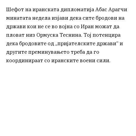
Шефот на иранската дипломатија Абас Арагчи
минатата недела изјави дека сите бродови на
држави кои не се во војна со Иран можат да
пловат низ Ормуска Теснина. Тој потенцира
дека бродовите од „пријателските држави“ и
другите преминувањето треба да го
координираат со иранските воени сили.