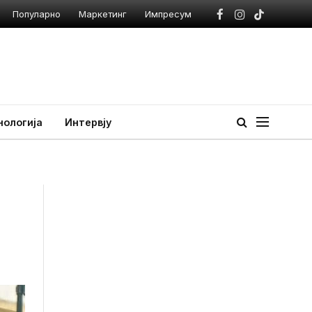
Популарно
Маркетинг
Импресум
Facebook
Instagram
TikTok
нологија
Интервју