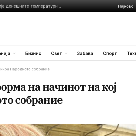
Најново
УХМР со најнови податоци: Гевгелија и Велес ги соборија денешните температурни рекорди
нија
Бизнис
Свет
Забава
Спорт
Тех
ионира Народното собрание
орма на начинот на кој
то собрание