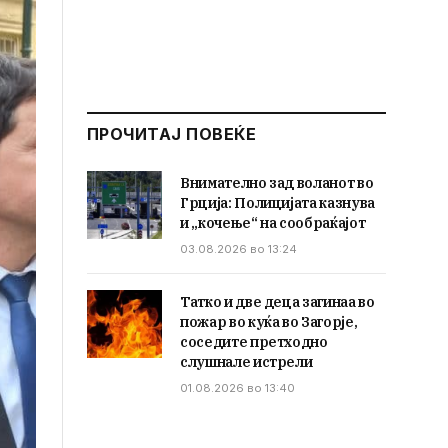
ПРОЧИТАЈ ПОВЕЌЕ
Внимателно зад воланот во
Грција: Полицијата казнува
и „кочење“ на сообраќајот
03.08.2026 во 13:24
Татко и две деца загинаа во
пожар во куќа во Загорје,
соседите претходно
слушнале истрели
01.08.2026 во 13:40