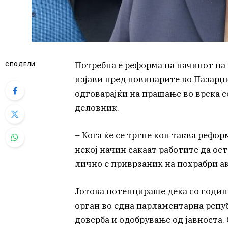
Потребна е реформа на начинот на
СПОДЕЛИ
изјави пред новинарите во Пазарџи
одговарајќи на прашање во врска 
деловник.
– Кога ќе се тргне кон таква рефор
некој начин сакаат работите да ост
лично е приврзаник на похрабри ак
Јотова потенцираше дека со годин
орган во една парламентарна репу
доверба и одобрување од јавноста.