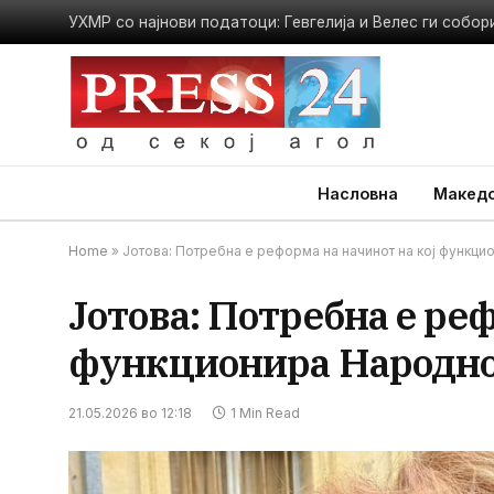
Насловна
Македо
Home
»
Јотова: Потребна е реформа на начинот на кој функц
Јотова: Потребна е реф
функционира Народно
21.05.2026 во 12:18
1 Min Read