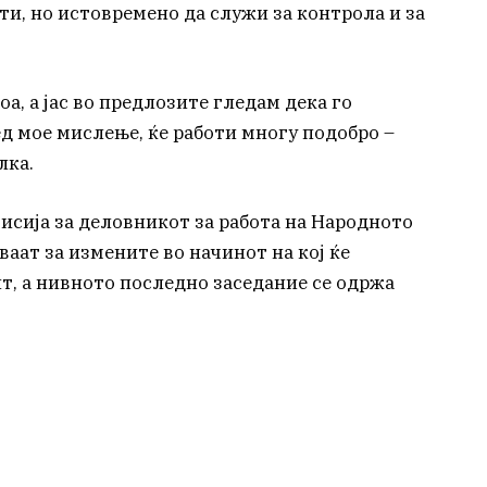
ати, но истовремено да служи за контрола и за
оа, а јас во предлозите гледам дека го
ед мое мислење, ќе работи многу подобро –
лка.
сија за деловникот за работа на Народното
ваат за измените во начинот на кој ќе
, а нивното последно заседание се одржа