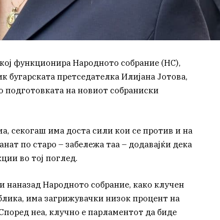
 кој функционира Народното собрание (НС),
к бугарската претседателка Илијана Јотова,
со подготовката на новиот собраниски
ма, секогаш има доста сили кои се против и на
анат по старо – забележа таа – додавајќи дека
ции во тој поглед.
и наназад Народното собрание, како клучен
блика, има загрижувачки низок процент на
 Според неа, клучно е парламентот да биде