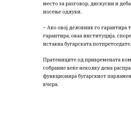
место за разговор, дискусии и деб
носење одлуки.
– Ако овој деловник го гарантира т
гарантира, оваа институција, спор
истакна бугарската потпретседате
Пратениците од привремената коми
собрание веќе неколку дена распра
функционира бугарскиот парламент
вчера.