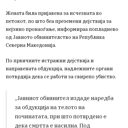
Жената била пријавена за исчезната во
петокот, по што беа преземени дејствија за
нејзино пронаоѓање, информираа попладнево
од Јавното обвинителство на Република
Северна Македонија.
По првичните истражни дејствија и
направената обдукција, надлежните органи
потврдија дека се работи за свирепо убиство.
„Јавниот обвинител издаде наредба
за обдукција на телото на
починатата, при што потврдено е
дека смртта е насилна. Под