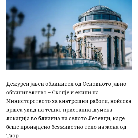
Дежурен јавен обвинител од Основното јавно
обвинителство – Скопје и екипи на
Министерството за внатрешни работи, ноќеска
вршеа увид на тешко пристапна шумска
локација во близина на селото Летевци, каде
беше пронајдено безживотно тело на жена од
Таор.