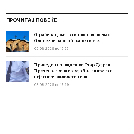
ПРОЧИТАЈ ПОВЕЌЕ
Ограбена црква во кривопаланечко:
Однесени пари и бакарен котел
03.08.2026 во 15:55
Приведен полицаец во Стар Дојран:
Претепал жена со која бил во врска и
нејзиниот малолетен син
03.08.2026 во 15:39