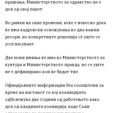
прашања, Министерството за здравство не е
дел од овој пакет.
Во рамки на овие промени, веќе е извесно дека
ќе има кадровски освежувања во два важни
ресори, но конкретните решенија сè уште се
усогласуваат.
Две нови имиња ќе има во Министерството за
култура и Министерството правда, но се уште
не е дефинирано кои ќе бидат тие.
Официјалните информации беа соопштени за
време на настанот со кој коалицијата
одбележува две години од работењето како
дел од владината коалиција, каде Сали