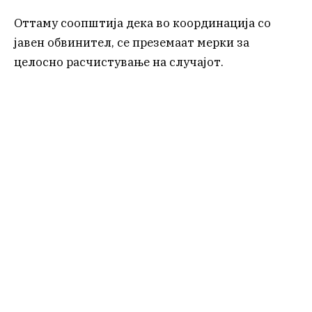
Оттаму соопштија дека во координација со
јавен обвинител, се преземаат мерки за
целосно расчистување на случајот.