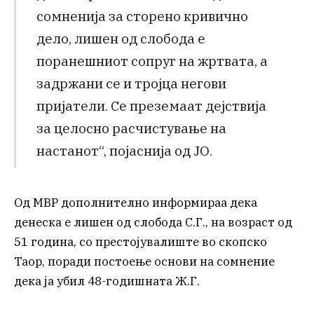
сомненија за сторено кривично
дело, лишен од слобода е
поранешниот сопруг на жртвата, а
задржани се и тројца негови
пријатели. Се преземаат дејствија
за целосно расчистување на
настанот“, појаснија од ЈО.
Од МВР дополнително информираа дека
денеска е лишен од слобода С.Г., на возраст од
51 година, со престојувалиште во скопско
Таор, поради постоење основи на сомнение
дека ја убил 48-годишната Ж.Г.