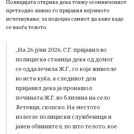
Полицијата открива дека токму осомничениот
претходно лажно го пријавил нејзиното
исчезнување, за подоцна самиот да каже каде
се наоѓа телото.
„На 26 јуни 2026, С.Г. пријавил во
полициска станица дека од домот
се оддалечила Ж.Г., со која живееле
во иста куќа, а следниот ден
пријавил дека ја пронашол
почината Ж.Г. во близина на село
Летевци, скопско. На местото
излегле полициски службеници и
јавен обвинител, по што телото, кое