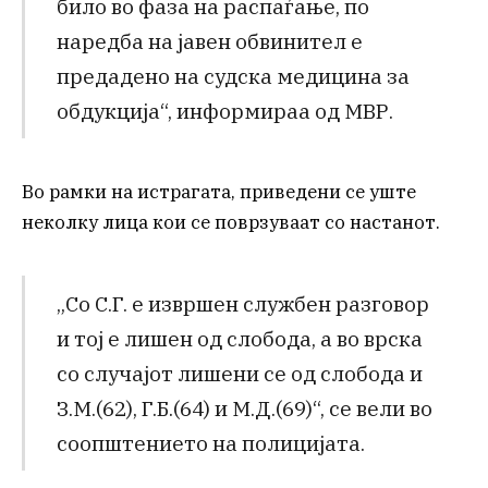
било во фаза на распаѓање, по
наредба на јавен обвинител е
предадено на судска медицина за
обдукција“, информираа од МВР.
Во рамки на истрагата, приведени се уште
неколку лица кои се поврзуваат со настанот.
„Со С.Г. е извршен службен разговор
и тој е лишен од слобода, а во врска
со случајот лишени се од слобода и
З.М.(62), Г.Б.(64) и М.Д.(69)“, се вели во
соопштението на полицијата.