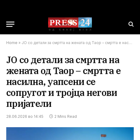
Home
»
ЈО со детали за смртта на жената од Таор – смртта е насилна, уапсени се сопругот и тројца негови пријатели
ЈО со детали за смртта на
жената од Таор – смртта е
насилна, уапсени се
сопругот и тројца негови
пријатели
28.06.2026 во 14:45
2 Mins Read