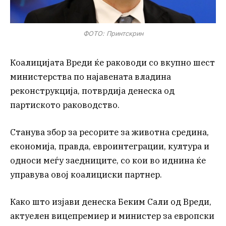
ФОТО: Принтскрин
Коалицијата Вреди ќе раководи со вкупно шест
министерства по најавената владина
реконструкција, потврдија денеска од
партиското раководство.
Станува збор за ресорите за животна средина,
економија, правда, евроинтеграции, култура и
односи меѓу заедниците, со кои во иднина ќе
управува овој коалициски партнер.
Како што изјави денеска Беким Сали од Вреди,
актуелен вицепремиер и министер за европски