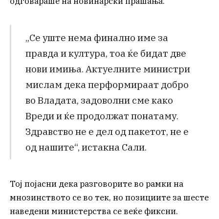
одговараше на новинарски прашања.
„Се уште нема финално име за
правда и култура, тоа ќе бидат две
нови имиња. Актуелните министри
мислам дека перформираат добро
во Владата, задоволни сме како
Вреди и ќе продолжат понатаму.
Здравство не е дел од пакетот, не е
од нашите“, истакна Сали.
Тој појасни дека разговорите во рамки на
мнозинството се во тек, но позициите за шесте
наведени министерства се веќе фиксни.