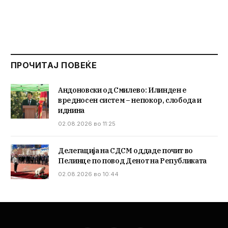
ПРОЧИТАЈ ПОВЕЌЕ
Андоновски од Смилево: Илинден е
вредносен систем – непокор, слобода и
иднина
02.08.2026 во 11:25
Делегација на СДСМ оддаде почит во
Пелинце по повод Денот на Републиката
02.08.2026 во 10:44