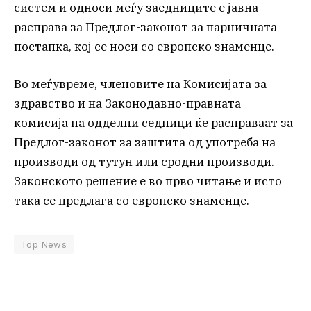
систем и односи меѓу заедниците е јавна
расправа за Предлог-законот за парничната
постапка, кој се носи со европско знаменце.
Во меѓувреме, членовите на Комисијата за
здравство и на Законодавно-правната
комисија на одделни седници ќе расправаат за
Предлог-законот за заштита од употреба на
производи од тутун или сродни производи.
Законското решение е во прво читање и исто
така се предлага со европско знаменце.
Top News