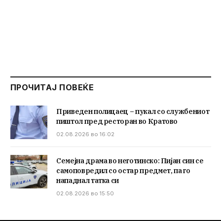
ПРОЧИТАЈ ПОВЕЌЕ
Приведен полицаец – пукал со службениот
пиштол пред ресторан во Кратово
02.08.2026 во 16:02
Семејна драма во неготинско: Пијан син се
самоповредил со остар предмет, па го
нападнал татка си
02.08.2026 во 15:50