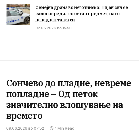
Семејна драма во неготинско: Пијан син се
самоповредил со остар предмет, па го
нападнал татка си
02.08.2026 во 15:50
Сончево до пладне, невреме
попладне – Од петок
значително влошување на
времето
09.06.2026 во 07:52
1 Min Read