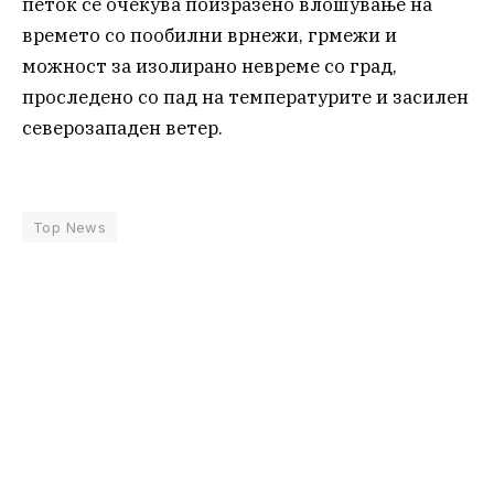
петок се очекува поизразено влошување на
времето со пообилни врнежи, грмежи и
можност за изолирано невреме со град,
проследено со пад на температурите и засилен
северозападен ветер.
Top News