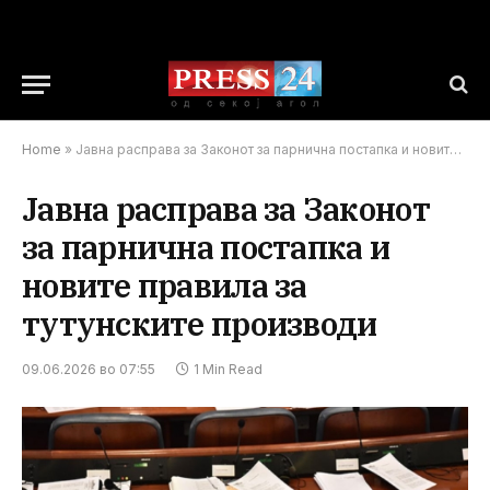
Home
»
Јавна расправа за Законот за парнична постапка и новите правила за тутунските производи
Јавна расправа за Законот
за парнична постапка и
новите правила за
тутунските производи
09.06.2026 во 07:55
1 Min Read