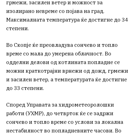
грмежи, засилен ветер и можност за
изолирано невреме со појава на град.
Максималната температура ќе достигне до 34
степени.
Во Скопје ќе преовладува сончево и топло
време со мала до умерена облачност. Во
одделни делови од котлината попладне се
можни краткотрајни врнежи од дожд, грмежи
и засилен ветер, а температурата ќе достигне
до 33 степени.
Според Управата за хидрометеоролошки
работи (УХМР), до четврток ќе се задржи
сончево и топло време со услови за локална
нестабилност во попладневните часови. Во