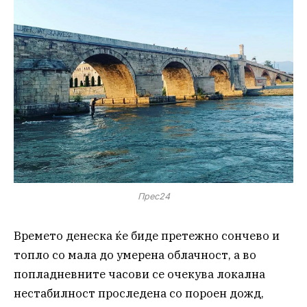
Прес24
Времето денеска ќе биде претежно сончево и
топло со мала до умерена облачност, а во
попладневните часови се очекува локална
нестабилност проследена со пороен дожд,