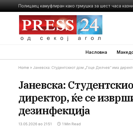
Полицаец камуфлиран како грмушка за шест часа казни
Насловна
Македо
Home
»
Јаневска: Студентскиот дом „Гоце Делчев“ има директо
Јаневска: Студентскио
директор, ќе се изврш
дезинфекција
13.05.2026 во 21:51
1 Min Read