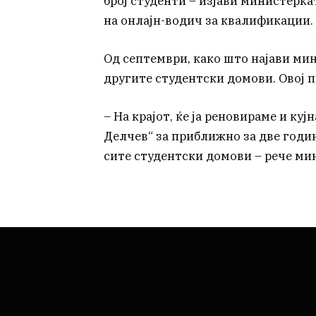
број студенти – изјави министерка
на онлајн-водич за квалификации.
Од септември, како што најави мин
другите студентски домови. Овој пр
– На крајот, ќе ја реновираме и куј
Делчев“ за приближно за две годи
сите студентски домови – рече мин