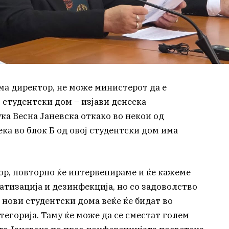
ма директор, не може министерот да е
о студентски дом – изјави денеска
ка Весна Јаневска откако во некои од
а во блок Б од овој студентски дом има
ор, повторно ќе интервенираме и ќе кажеме
ратизација и дезинфекција, но со задоволство
 нови студентски дома веќе ќе бидат во
тегорија. Таму ќе може да се сместат голем