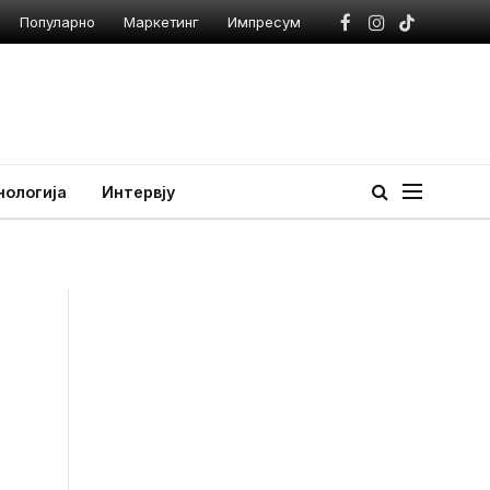
Популарно
Маркетинг
Импресум
Facebook
Instagram
TikTok
нологија
Интервју