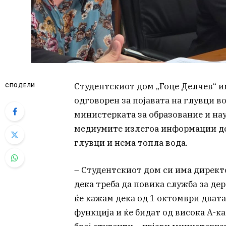
Студентскиот дом „Гоце Делчев“ и
СПОДЕЛИ
одговорен за појавата на глувци в
министерката за образование и нау
медиумите излегоа информации дек
глувци и нема топла вода.
– Студентскиот дом си има директ
дека треба да повика служба за де
ќе кажам дека од 1 октомври двата
функција и ќе бидат од висока А-ка