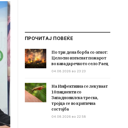
ПРОЧИТАЈ ПОВЕЌЕ
По три дена борба со огнот:
Целосно изгаснат пожарот
во кавадаречкото село Раец
04.08.2026 во 23:23
На Инфективна се лекуваат
10 пациенти со
Западнонилска треска,
тројца се во критична
состојба
04.08.2026 во 22:58