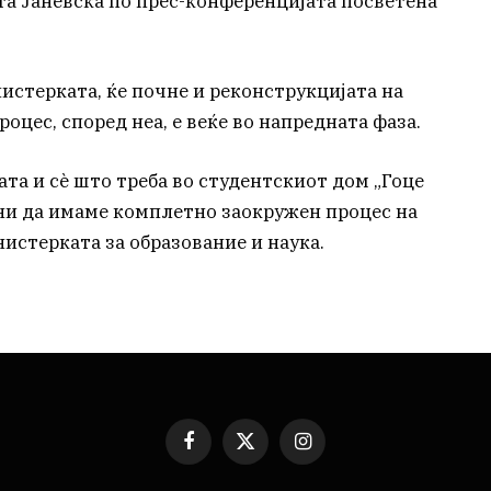
та Јаневска по прес-конференцијата посветена
истерката, ќе почне и реконструкцијата на
оцес, според неа, е веќе во напредната фаза.
ната и сè што треба во студентскиот дом „Гоце
ни да имаме комплетно заокружен процес на
истерката за образование и наука.
Facebook
X
Instagram
(Twitter)