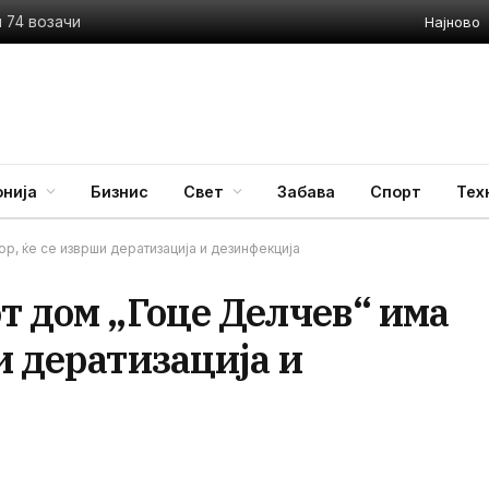
Најново
 74 возачи
нија
Бизнис
Свет
Забава
Спорт
Тех
р, ќе се изврши дератизација и дезинфекција
т дом „Гоце Делчев“ има
и дератизација и