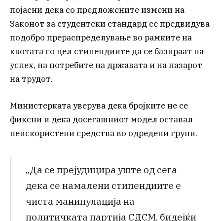
појасни дека со предложените измени на
Законот за студентски стандард се предвидува
подобро прераспределување во рамките на
квотата со цел стипендиите да се базираат на
успех, на потребите на државата и на пазарот
на трудот.
Министерката уверува дека бројките не се
фиксни и дека досегашниот модел оставал
неискористени средства во одредени групи.
„Да се прејудицира уште од сега
дека се намалени стипендиите е
чиста манипулација на
политичката партија СДСМ, бидејќи