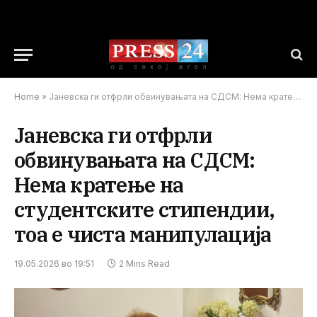
Home
»
Јаневска ги отфрли обвинувањата на СДСМ: Нема кратење на студентските стипендии, тоа е чиста манипулација
Јаневска ги отфрли
обвинувањата на СДСМ:
Нема кратење на
студентските стипендии,
тоа е чиста манипулација
19.05.2026 во 19:51
2 Mins Read