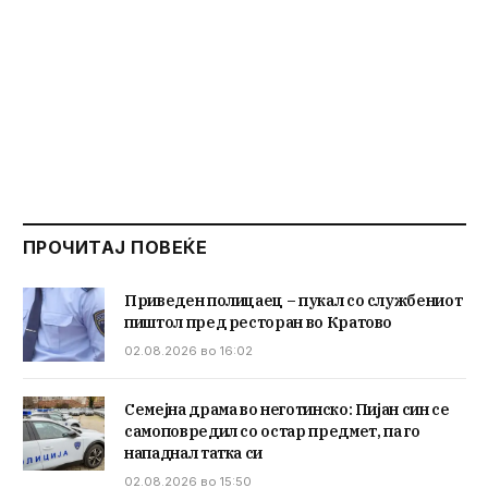
ПРОЧИТАЈ ПОВЕЌЕ
Приведен полицаец – пукал со службениот
пиштол пред ресторан во Кратово
02.08.2026 во 16:02
Семејна драма во неготинско: Пијан син се
самоповредил со остар предмет, па го
нападнал татка си
02.08.2026 во 15:50