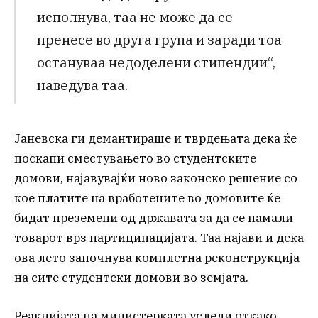
исполнува, таа не може да се
пренесе во друга група и заради тоа
остануваа недоделени стипендии“,
наведува таа.
Јаневска ги демантираше и тврдењата дека ќе
поскапи сместувањето во студентските
домови, најавувајќи ново законско решение со
кое платите на вработените во домовите ќе
бидат преземени од државата за да се намали
товарот врз партиципацијата. Таа најави и дека
ова лето започнува комплетна реконструкција
на сите студентски домови во земјата.
Реакцијата на министерката уследи откако