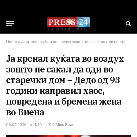
Home
»
Ја кренал куќата во воздух зошто не сакал да оди во старечки дом – Дедо од 93 години направил хаос, повредена и бремена жена во Виена
Ја кренал куќата во воздух
зошто не сакал да оди во
старечки дом – Дедо од 93
години направил хаос,
повредена и бремена жена
во Виена
06.07.2026 во 11:40
2 Mins Read