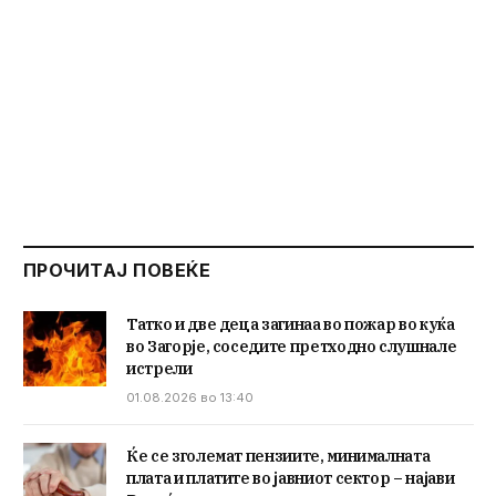
ПРОЧИТАЈ ПОВЕЌЕ
Татко и две деца загинаа во пожар во куќа
во Загорје, соседите претходно слушнале
истрели
01.08.2026 во 13:40
Ќе се зголемат пензиите, минималната
плата и платите во јавниот сектор – најави