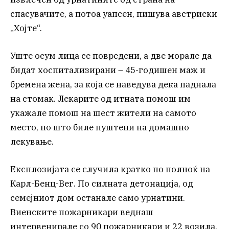
спасувачите, а потоа уапсен, пишува австриски
„Хојте“.
Уште осум лица се повредени, а две морале да
бидат хоспитализирани – 45-годишен маж и
бремена жена, за која се наведува дека паднала
на стомак. Лекарите од итната помош им
укажале помош на шест жители на самото
место, по што биле пуштени на домашно
лекување.
Експлозијата се случила кратко по полноќ на
Карл-Бенц-Вег. По силната детонација, од
семејниот дом останале само урнатини.
Виенските пожарникари веднаш
интервенирале со 90 пожарникари и 22 возила.