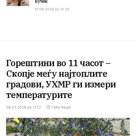
Вучиќ
01.08.2026 во 13:29
Горештини во 11 часот –
Скопје меѓу најтоплите
градови, УХМР ги измери
температурите
06.07.2026 во 11:22
1 Min Read