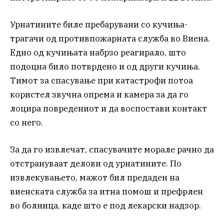
Урнатините биле пребарувани со кучиња-
трагачи од противпожарната служба во Виена.
Едно од кучињата набрзо реагирало, што
подоцна било потврдено и од други кучиња.
Тимот за спасување при катастрофи потоа
користел звучна опрема и камера за да го
лоцира повредениот и да воспостави контакт
со него.
За да го извлечат, спасувачите морале рачно да
отстрануваат делови од урнатините. По
извлекувањето, мажот бил предаден на
виенската служба за итна помош и префрлен
во болница, каде што е под лекарски надзор.