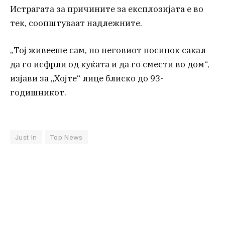
Истрагата за причините за експлозијата е во
тек, соопштуваат надлежните.
„Тој живееше сам, но неговиот посинок сакал
да го исфрли од куќата и да го смести во дом“,
изјави за „Хојте“ лице блиско до 93-
годишникот.
Just In
Top News