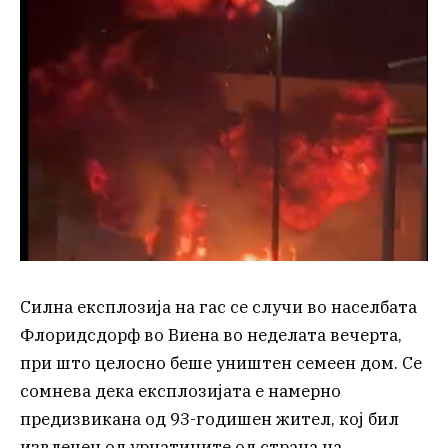
Силна експлозија на гас се случи во населбата
Флоридсдорф во Виена во неделата вечерта,
при што целосно беше уништен семеен дом. Се
сомнева дека експлозијата е намерно
предизвикана од 93-годишен жител, кој бил
извлечен од урнатините од страна на