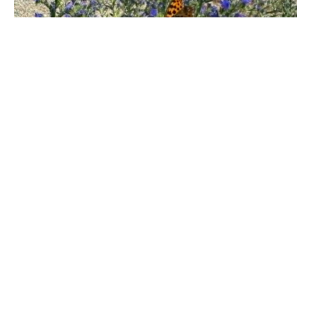
Прес24
УХМР ги измери температурите во 11 часот во
градовите низ Македонија. Според податоците,
со 12 степени, најсвежо во 11 часот е на Попова
Шапка, додека Гевгелија и Струмица се
најтопли градови денеска, со измерени 29
степени.