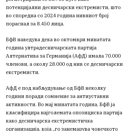
потенцијални десничарски екстремисти, што
во споредна со 2024 година нивниот број
пораснал за 8.450 лица.
БфВ наведува дека во октомври минатата
година ултрадесничарската партија
Алтернатива за Германија (АфД) имала 70.000
членови, а околу 28.000 од нив се десничарски
екстремисти.
АфД е под набљудување од БфВ неколку
години поради сомнение за антиуставни
активности. Во мај минатата година, БфВ ја
класифицира најголемата опозициска партија
како десничарска екстремистичка
организација, која „го занемарува човечкото