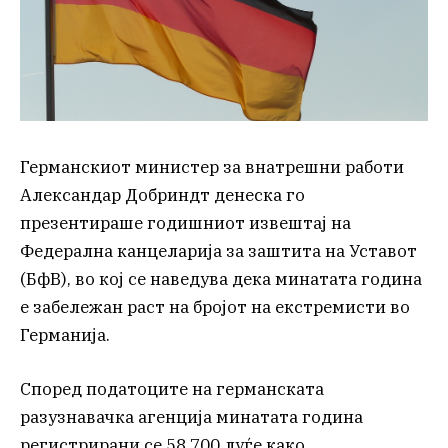
Германскиот министер за внатрешни работи
Александар Добриндт денеска го
презентираше годишниот извештај на
Федерална канцеларија за заштита на Уставот
(БфВ), во кој се наведува дека минатата година
е забележан раст на бројот на екстремисти во
Германија.
Според податоците на германската
разузнавачка агенција минатата година
регистрирани се 58.700 луѓе како