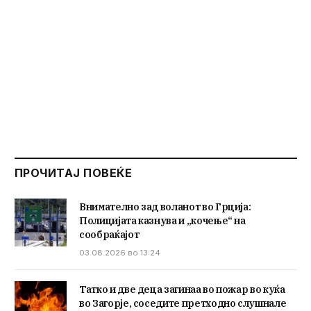
ПРОЧИТАЈ ПОВЕЌЕ
Внимателно зад воланот во Грција:
Полицијата казнува и „кочење“ на
сообраќајот
03.08.2026 во 13:24
Татко и две деца загинаа во пожар во куќа
во Загорје, соседите претходно слушнале