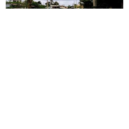
Повеќе од десетина луѓе загинаа во поплавите
во Брегот на Слоновата Коска, предизвикани
од деновите на обилни дождови во регионот.
Повеќето од жртвите се во главниот град
Абиџан, изјави министерката за национална
кохезија, г-ѓа Белмонд Дого.
Локалните медиуми објавија дека најмалку
девет лица се закопани под урнатините во