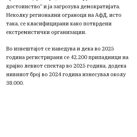
достоинство“ и ја загрозува демократијата.
Неколку регионални ограноци на АфД, исто
така, се класифицирани како потврдени
екстремистички организации.
Во извештајот се наведува и дека во 2025
година регистрирани се 42.200 припадници на
крајно левиот спектар во 2025 година, додека
нивниот број во 2024 година изнесувал околу
38.000.