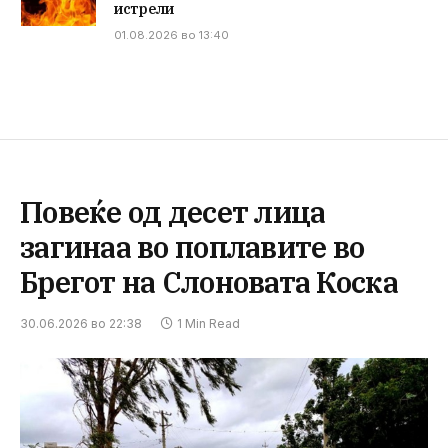
истрели
01.08.2026 во 13:40
Повеќе од десет лица
загинаа во поплавите во
Брегот на Слоновата Коска
30.06.2026 во 22:38
1 Min Read