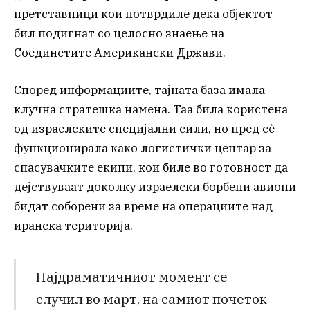
претставници кои потврдиле дека објектот
бил подигнат со целосно знаење на
Соединетите Американски Држави.
Според информациите, тајната база имала
клучна стратешка намена. Таа била користена
од израелските специјални сили, но пред сè
функционирала како логистички центар за
спасувачките екипи, кои биле во готовност да
дејствуваат доколку израелски борбени авиони
бидат соборени за време на операциите над
иранска територија.
Најдраматичниот момент се
случил во март, на самиот почеток