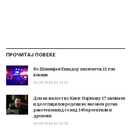
ПРОЧИТАЈ ПОВЕЌЕ
Во Шпанија и Еквадор запленети 21 тон
кокаин
05.08.2026 во 23:27
Ден на жалост во Киев: Најмалку 17 загинати
и десетици повредени во масовен руски
ракетен напад со над 140 проектили и
дронови
05.08.2026 во 22:30