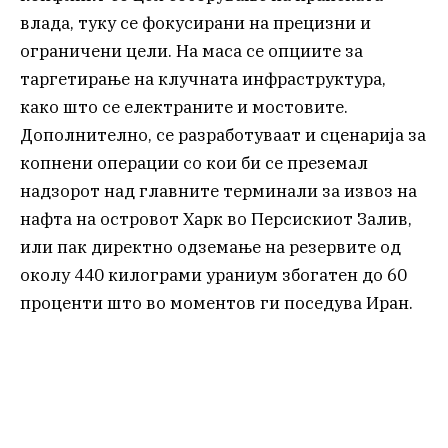
влада, туку се фокусирани на прецизни и
ограничени цели. На маса се опциите за
таргетирање на клучната инфраструктура,
како што се електраните и мостовите.
Дополнително, се разработуваат и сценарија за
копнени операции со кои би се преземал
надзорот над главните терминали за извоз на
нафта на островот Харк во Персискиот Залив,
или пак директно одземање на резервите од
околу 440 килограми ураниум збогатен до 60
проценти што во моментов ги поседува Иран.