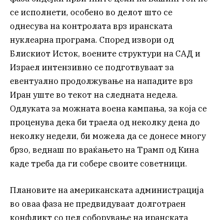
се исполнети, особено во делот што се
однесува на контролата врз иранската
нуклеарна програма. Според извори од
Блискиот Исток, воените структури на САД и
Израел интензивно се подготвуваат за
евентуално продолжување на нападите врз
Иран уште во текот на следната недела.
Одлуката за можната воена кампања, за која се
проценува дека би траела од неколку дена до
неколку недели, би можела да се донесе многу
брзо, веднаш по враќањето на Трамп од Кина
каде треба да ги собере своите советници.
Плановите на американската администрација
во оваа фаза не предвидуваат долготраен
конфликт со цел соборување на иранската