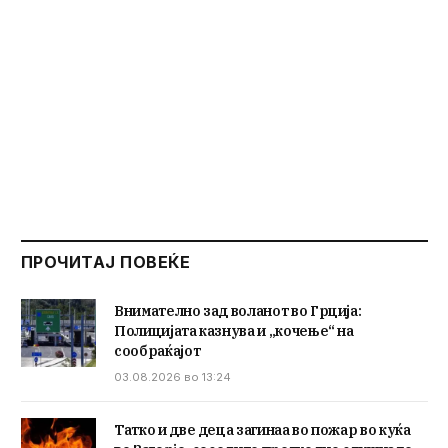
ПРОЧИТАЈ ПОВЕЌЕ
Внимателно зад воланот во Грција:
Полицијата казнува и „кочење“ на
сообраќајот
03.08.2026 во 13:24
Татко и две деца загинаа во пожар во куќа