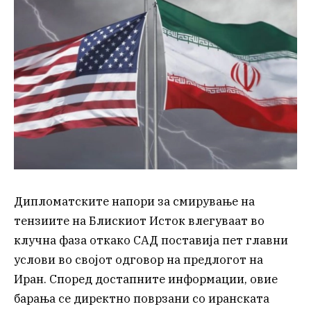
Дипломатските напори за смирување на
тензиите на Блискиот Исток влегуваат во
клучна фаза откако САД поставија пет главни
услови во својот одговор на предлогот на
Иран. Според достапните информации, овие
барања се директно поврзани со иранската