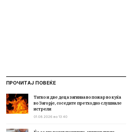
ПРОЧИТАЈ ПОВЕЌЕ
Татко и две деца загинаа во пожар во куќа
во Загорје, соседите претходно слушнале
истрели
01.08.2026 во 13:40