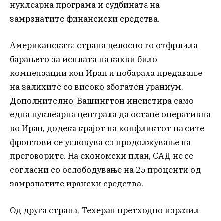
нуклеарна програма и судбината на
замрзнатите финансиски средства.
Американската страна целосно го отфрлила
барањето за исплата на какви било
компензации кон Иран и побарала предавање
на залихите со високо збогатен ураниум.
Дополнително, Вашингтон инсистира само
една нуклеарна централа да остане оперативна
во Иран, додека крајот на конфликтот на сите
фронтови се условува со продолжување на
преговорите. На економски план, САД не се
согласни со ослободување на 25 проценти од
замрзнатите ирански средства.
Од друга страна, Техеран претходно изразил