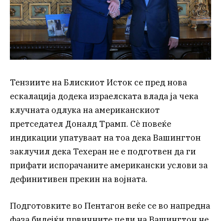
Тензиите на Блискиот Исток се пред нова
ескалација додека израелската влада ја чека
клучната одлука на американскиот
претседател Доналд Трамп. Сè повеќе
индикации упатуваат на тоа дека Вашингтон
заклучил дека Техеран не е подготвен да ги
прифати испорачаните американски услови за
дефинитивен прекин на војната.
Подготовките во Пентагон веќе се во напредна
фаза бидејќи првичните цели на Вашингтон не