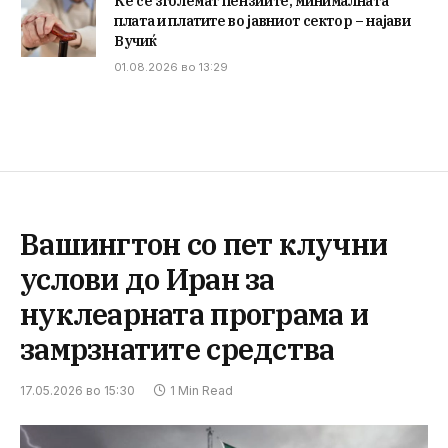
Ќе се зголемат пензиите, минималната
плата и платите во јавниот сектор – најави
Вучиќ
01.08.2026 во 13:29
Вашингтон со пет клучни
услови до Иран за
нуклеарната програма и
замрзнатите средства
17.05.2026 во 15:30
1 Min Read