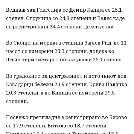
Веднаш зад Гевгелија се Демир Капија со 25,1
степен, Струмица со 24,8 степени и Велес каде
се регистрирани 24,4 степени Целзиусови.
Во Скопје, на мерната станица Зајчев Рид, во 11
часот се измерени 23,2 степени, додека во
Штип термометарот покажуваше 23,1 степен.
Во градовите од централниот и источниот дел,
Кавадарци бележи 23,9 степени, Крива Паланка
20,3 степени, а во Виница се измерени 19,5
степени.
Посвежо претпладне е регистрирано во Берово
со 17,9 степени, Битола со 18,7 степени,
Прилеп со 19,4 степени и Тополчани со 18,5