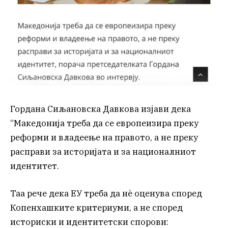
Гордана Сиљановска Давкова изјави дека
“Македонија треба да се европеизира преку
реформи и владеење на правото, а не преку
расправи за историјата и за националниот
идентитет.
Таа рече дека ЕУ треба да нѐ оценува според
Копенхашките критериуми, а не според
историски и идентитетски спорови: