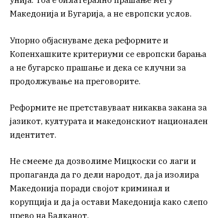
унија. Тоа е билатерално прашање меѓу
Македонија и Бугарија, а не европски услов.
Упорно објаснуваме дека реформите и
Копенхашките критериуми се европски барања
a не бугарско прашање и дека се клучни за
продолжување на преговорите.
Реформите не претставуваат никаква закана за
јазикот, културата и македонскиот национален
идентитет.
Не смееме да дозволиме Мицкоски со лаги и
пропаганда да го дели народот, да ја изолира
Македонија поради својот криминал и
корупција и да ја остави Македонија како слепо
црево на Балканот.