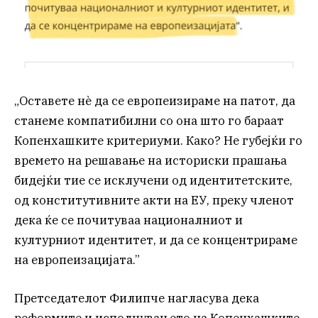
„Оставете нѐ да се европеизираме на патот, да
станеме компатибилни со она што го бараат
Копенхашките критериуми. Како? Не губејќи го
времето на решавање на историски прашања
бидејќи тие се исклучени од идентитетските,
од конститутивните акти на ЕУ, преку членот
дека ќе се почитуваа националниот и
културниот идентитет, и да се концентрираме
на европеизацијата.”
Претседателот Филипче нагласува дека