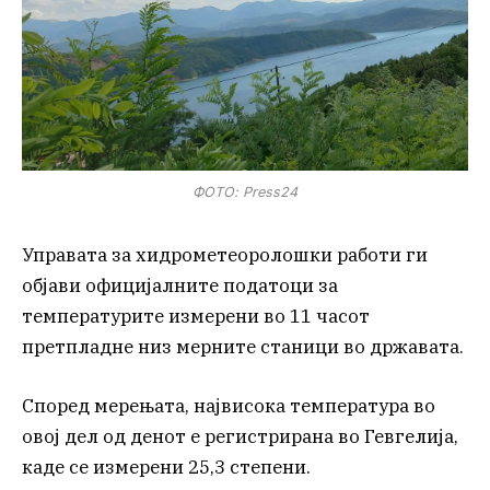
ФОТО: Press24
Управата за хидрометеоролошки работи ги
објави официјалните податоци за
температурите измерени во 11 часот
претпладне низ мерните станици во државата.
Според мерењата, највисока температура во
овој дел од денот е регистрирана во Гевгелија,
каде се измерени 25,3 степени.