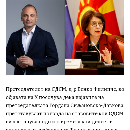
Претседателот на СДСМ, д-р Венко Филипче, во
објавата на X посочува дека изјавите на
претседателката Гордана Сиљановска-Давкова
претставуваат потврда на ставовите кои СДСМ
ги застапува подолго време, а кои денес ги
споделува и граѓанскиот Фронт за вистина и