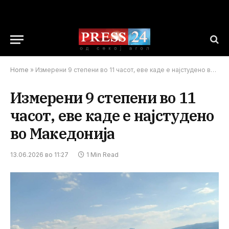
Home
»
Измерени 9 степени во 11 часот, еве каде е најстудено во Македонија
Измерени 9 степени во 11
часот, еве каде е најстудено
во Македонија
13.06.2026 во 11:27
1 Min Read