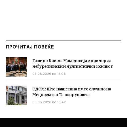
ПРОЧИТАЈ ПОВЕЌЕ
Гаши во Каиро: Македонија е пример за
меѓурелигиски и мултиетнички соживот
03.08.2026 во 15:06
СДСМ: Што навистина му се случило на
Мицкоски во Ташмаруништа
03.08.2026 во 10:42