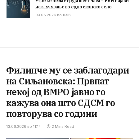
Утре ќе нема струја шест часа – ЕВН најави
исклучување во едно скопско село
03.08.2026 во 11:56
Филипче му се заблагодари
на Сиљановска: Првпат
некој од ВМРО јавно го
кажува она што СДСМ го
повторува со години
13.06.2026 во 11:14
2 Mins Read