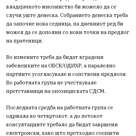
владејачкото мнозинство би можело да се
случи уште денеска. Собранието денеска треба
да започне нова седница, па дневниот ред би
можел да се дополни со нови точки на предлог
на пратеници.
Во измените треба да бидат вградени
забелешките на ОБСЕ/ОДИХР, а паралелно
партиите усогласувале и сопствени предлози.
Во работната група не учествувале
претставници на опозициската СДСМ.
Последната средба на работната група се
одржала во четвртокот, а до петокот
консултациите требало да бидат завршени
електронски, како што претходно соопшти