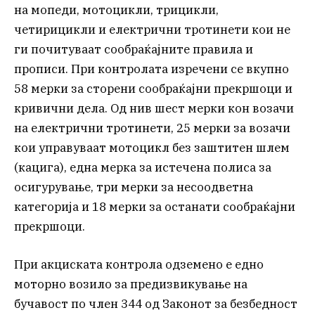
на мопеди, мотоцикли, трицикли,
четирицикли и електрични тротинети кои не
ги почитуваат сообраќајните правила и
прописи. При контролата изречени се вкупно
58 мерки за сторени сообраќајни прекршоци и
кривични дела. Од нив шест мерки кон возачи
на електрични тротинети, 25 мерки за возачи
кои управуваат мотоцикл без заштитен шлем
(кацига), една мерка за истечена полиса за
осигурување, три мерки за несоодветна
категорија и 18 мерки за останати сообраќајни
прекршоци.
При акциската контрола одземено е едно
моторно возило за предизвикување на
бучавост по член 344 од Законот за безбедност