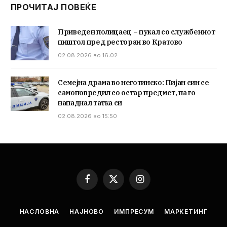
ПРОЧИТАЈ ПОВЕЌЕ
Приведен полицаец – пукал со службениот
пиштол пред ресторан во Кратово
02.08.2026 во 16:02
Семејна драма во неготинско: Пијан син се
самоповредил со остар предмет, па го
нападнал татка си
02.08.2026 во 15:50
Facebook
X
Instagram
(Twitter)
НАСЛОВНА
НАЈНОВО
ИМПРЕСУМ
МАРКЕТИНГ