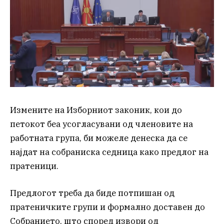
Измените на Изборниот законик, кои до
петокот беа усогласувани од членовите на
работната група, би можеле денеска да се
најдат на собраниска седница како предлог на
пратеници.
Предлогот треба да биде потпишан од
пратеничките групи и формално доставен до
Собранието, што според извори од