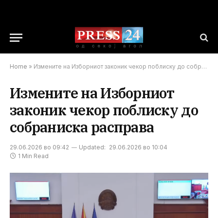
Home
»
Измените на Изборниот законик чекор поблиску до собраниска расправа
Измените на Изборниот
законик чекор поблиску до
собраниска расправа
29.06.2026 во 09:42
Updated:
29.06.2026 во 10:04
1 Min Read