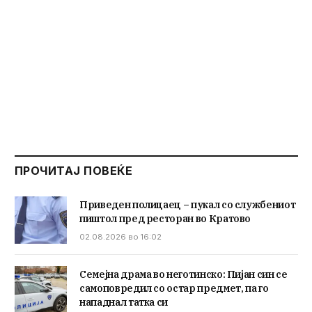
ПРОЧИТАЈ ПОВЕЌЕ
Приведен полицаец – пукал со службениот
пиштол пред ресторан во Кратово
02.08.2026 во 16:02
Семејна драма во неготинско: Пијан син се
самоповредил со остар предмет, па го
нападнал татка си