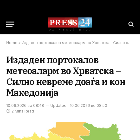
Home
»
Издаден портокалов метеоаларм во Хрватска – Силно невреме доаѓа и кон Македонија
Издаден портокалов
метеоаларм во Хрватска –
Силно невреме доаѓа и кон
Македонија
10.06.2026 во 08:48
Updated:
10.06.2026 во 08:50
2 Mins Read