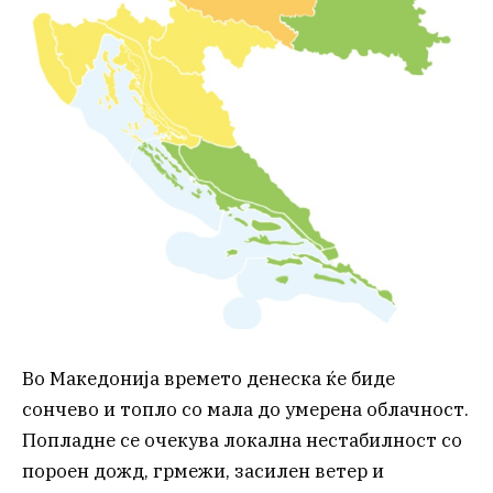
Во Македонија времето денеска ќе биде
сончево и топло со мала до умерена облачност.
Попладне се очекува локална нестабилност со
пороен дожд, грмежи, засилен ветер и