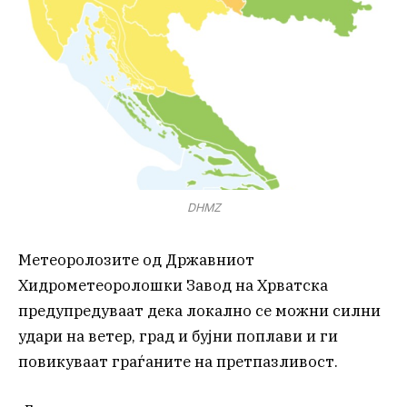
DHMZ
Метеоролозите од Државниот
Хидрометеоролошки Завод на Хрватска
предупредуваат дека локално се можни силни
удари на ветер, град и бујни поплави и ги
повикуваат граѓаните на претпазливост.