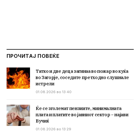
ПРОЧИТАЈ ПОВЕЌЕ
Татко и две деца загинаа во пожар во куќа
во Загорје, соседите претходно слушнале
истрели
01.08.2026 во 13:40
Ќе се зголемат пензиите, минималната
плата и платите во јавниот сектор – најави
Вучиќ
01.08.2026 во 13:29