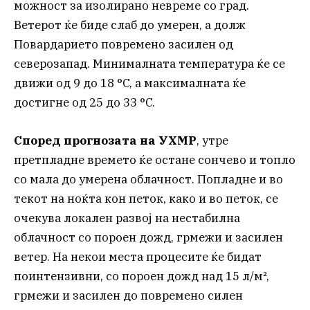
можност за изолирано невреме со град.
Ветерот ќе биде слаб до умерен, а долж
Повардарието повремено засилен од
северозапад. Минималната температура ќе се
движи од 9 до 18 °C, а максималната ќе
достигне од 25 до 33 °C.
Според прогнозата на УХМР
, утре
претпладне времето ќе остане сончево и топло
со мала до умерена облачност. Попладне и во
текот на ноќта кон петок, како и во петок, се
очекува локален развој на нестабилна
облачност со пороен дожд, грмежи и засилен
ветер. На некои места процесите ќе бидат
поинтензивни, со пороен дожд над 15 л/м²,
грмежи и засилен до повремено силен