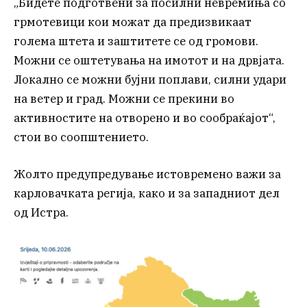
„Бидете подготвени за посилни невремиња со
грмотевици кои можат да предизвикаат
голема штета и заштитете се од громови.
Можни се оштетувања на имотот и на дрвјата.
Локално се можни бујни поплави, силни удари
на ветер и град. Можни се прекини во
активностите на отворено и во сообраќајот“,
стои во соопштението.
Жолто предупредување истовремено важи за
карловачката регија, како и за западниот дел
од Истра.