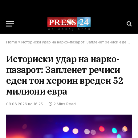
Home
»
Историски удар на нарко-пазарот: Запленет речиси еден тон хероин вреден 52 милиони евра
Историски удар на нарко-
пазарот: Запленет речиси
еден тон хероин вреден 52
милиони евра
08.06.2026 во 16:25
2 Mins Read