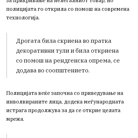
за прикривање на нелегалниот товар, но
полицијата го открила со помош на современа
технологија.
Дрогата била скриена во пратка
декоративни тули и била откриена
со помош на рендгенска опрема, се
додава во соопштението.
Полицијата веќе започна со приведување на
инволвираните лица, додека меѓународната
истрага продолжува за да се открие целата
мрежа.