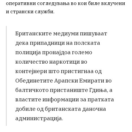
оперативни согледувања во кои биле вклучени
и странски служби.
Британските медиуми пишуваат
дека припадници на полската
полиција пронајдоа големо
количество наркотици во
контејнери што пристигнаа од
Обединетите Арапски Емирати во
балтичкото пристаниште Гдиња, а
властите информации за пратката
добиле од британската даночна
администрација.