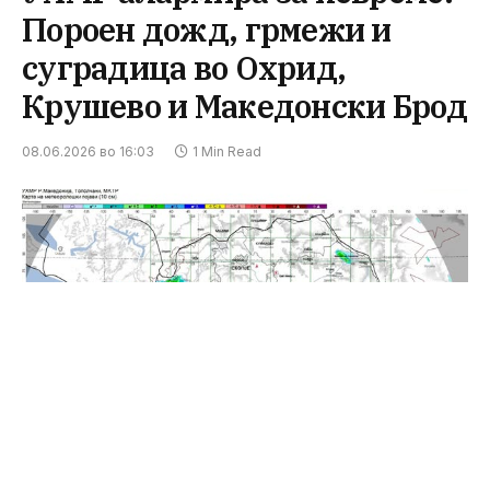
Пороен дожд, грмежи и
суградица во Охрид,
Крушево и Македонски Брод
08.06.2026 во 16:03
1 Min Read