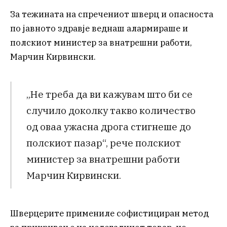
За тежината на спречениот шверц и опасноста
по јавното здравје веднаш алармираше и
полскиот министер за внатрешни работи,
Марчин Кирвински.
„Не треба да ви кажувам што би се
случило доколку такво количество
од оваа ужасна дрога стигнеше до
полскиот пазар“, рече полскиот
министер за внатрешни работи
Марчин Кирвински.
Шверцерите примениле софистициран метод