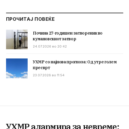
ПРОЧИТАЈ ПОВЕЌЕ
Почина 27-годишен затвореник во
кумановскиот затвор
24.07.2026 во 20:42
УХМР со најнова прогноза: Од утре голем
пресврт
23.07.2026 во 11:54
УХМР алармира за невреме: