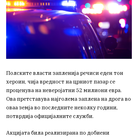
Полските власти запленија речиси еден тон
хероин, чија вредност на црниот пазар се
проценува на неверојатни 52 милиони евра.
Ова претставува најголема заплена на дрога во
оваа земја во последните неколку години,
потврдија официјалните служби.
Акцијата била реализирана по добиени