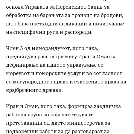
основа Управата за Персискиот Залив за
обработка на барањата за транзит на бродови,
што бара претходни апликации и почитување
на специфични рути и распореди.
Член 5 од меморандумот, исто така,
предвидува разговори меѓу Иран и Оман за
дефинирање на идното управување со
мореузот и поморските услуги во согласност
со меѓународното право и суверените права на
крајбрежните држави.
Иран и Оман, исто така, формираа заедничка
работна група во која учествуваат
претставници од двете министерства за
надворешни работи за да разговараат за