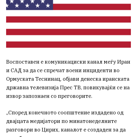
Воспоставен е комуникациски канал меѓу Иран
и САД за да се спречат воени инциденти во
Ормуската Теснинац, објави денеска иранската
државна телевизија Прес ТВ, повикувајќи се на
извор запознаен со преговорите.
„Според конечното соопштение издадено од
двајцата медијатори по минатонеделните
разговори во Цирих, каналот е создаден за да