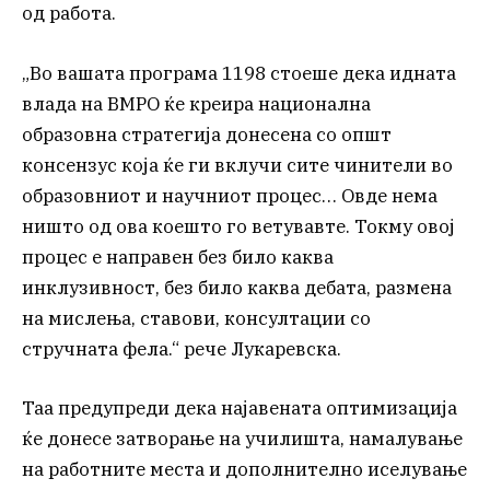
од работа.
„Во вашата програма 1198 стоеше дека идната
влада на ВМРО ќе креира национална
образовна стратегија донесена со општ
консензус која ќе ги вклучи сите чинители во
образовниот и научниот процес… Овде нема
ништо од ова коешто го ветувавте. Токму овој
процес е направен без било каква
инклузивност, без било каква дебата, размена
на мислења, ставови, консултации со
стручната фела.“ рече Лукаревска.
Таа предупреди дека најавената оптимизација
ќе донесе затворање на училишта, намалување
на работните места и дополнително иселување