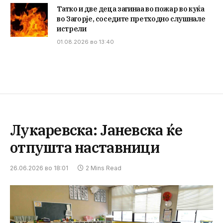
Татко и две деца загинаа во пожар во куќа
во Загорје, соседите претходно слушнале
истрели
01.08.2026 во 13:40
Лукаревска: Јаневска ќе
отпушта наставници
26.06.2026 во 18:01
2 Mins Read