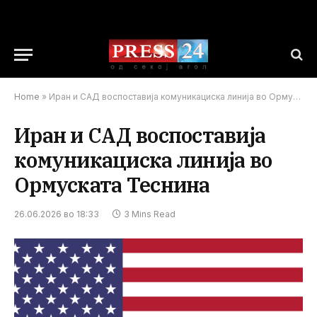
Home
»
Иран и САД воспоставија комуникациска линија во Ормуската Теснина
Иран и САД воспоставија
комуникациска линија во
Ормуската Теснина
26.06.2026 во 18:33
3 Mins Read