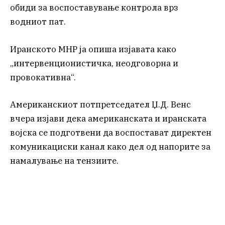
обиди за воспоставување контрола врз
водниот пат.
Иранското МНР ја опиша изјавата како
„интервенционистичка, неодговорна и
провокативна“.
Американскиот потпретседател Џ.Д. Венс
вчера изјави дека американската и иранската
војска се подготвени да воспостават директен
комуникациски канал како дел од напорите за
намалување на тензиите.