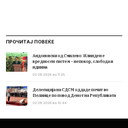
ПРОЧИТАЈ ПОВЕЌЕ
Андоновски од Смилево: Илинден е
вредносен систем – непокор, слобода и
иднина
02.08.2026 во 11:25
Делегација на СДСМ оддаде почит во
Пелинце по повод Денот на Републиката
02.08.2026 во 10:44