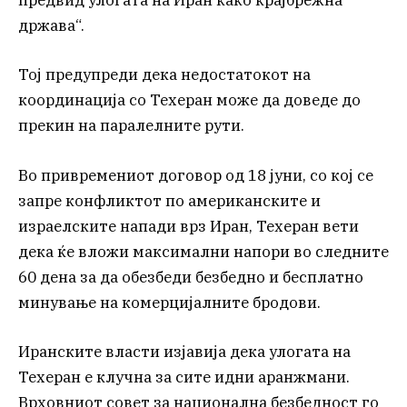
предвид улогата на Иран како крајбрежна
држава“.
Тој предупреди дека недостатокот на
координација со Техеран може да доведе до
прекин на паралелните рути.
Во привремениот договор од 18 јуни, со кој се
запре конфликтот по американските и
израелските напади врз Иран, Техеран вети
дека ќе вложи максимални напори во следните
60 дена за да обезбеди безбедно и бесплатно
минување на комерцијалните бродови.
Иранските власти изјавија дека улогата на
Техеран е клучна за сите идни аранжмани.
Врховниот совет за национална безбедност го