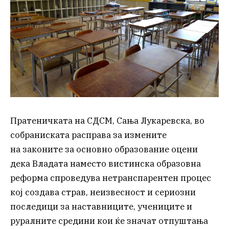
Пратеничката на СДСМ, Сања Лукаревска, во
собраниската расправа за измените
на законите за основно образование оцени
дека Владата наместо вистинска образовна
реформа спроведува нетранспарентен процес
кој создава страв, неизвесност и сериозни
последици за наставниците, учениците и
руралните средини кои ќе значат отпуштања