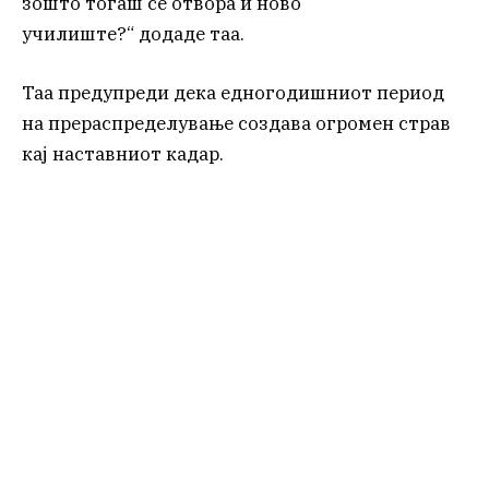
зошто тогаш се отвора и ново
училиште?“ додаде таа.
Таа предупреди дека едногодишниот период
на прераспределување создава огромен страв
кај наставниот кадар.