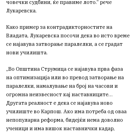
човечки судбини, ќе правиме лото.“ рече
Лукаревска.
Како пример за контрадикторностите на
Владата, Лукаревска посочи дека во исто време
се најавува затворање паралелки, а се градат
нови училишта.
„Во Општина Струмица се најавува прва фаза
на оптимизација или во превод затворање на
паралелки, намалување на број на часови и
огромна неизвесност кај наставниците…
Другата реалност е дека се најавува ново
училиште во Карпош. Ако има потреба од оваа
непопуларна реформа, бидејќи нема доволно
ученици и има вишок наставнички кадар,