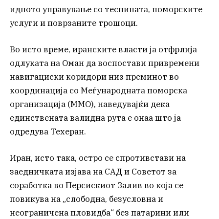
идното управување со теснината, поморските
услуги и поврзаните трошоци.
Во исто време, иранските власти ја отфрлија
одлуката на Оман да воспостави привремени
навигациски коридори низ преминот во
координација со Меѓународната поморска
организација (ММО), наведувајќи дека
единствената валидна рута е онаа што ја
одредува Техеран.
Иран, исто така, остро се спротивстави на
заедничката изјава на САД и Советот за
соработка во Персискиот Залив во која се
повикува на „слободна, безусловна и
неограничена пловидба“ без патарини или