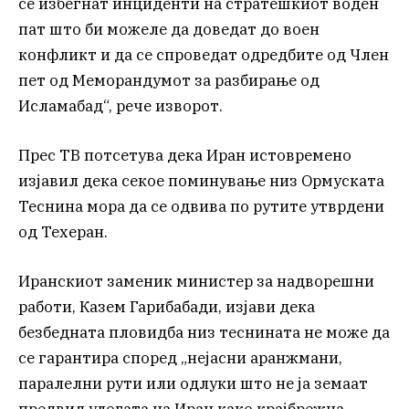
се избегнат инциденти на стратешкиот воден
пат што би можеле да доведат до воен
конфликт и да се спроведат одредбите од Член
пет од Меморандумот за разбирање од
Исламабад“, рече изворот.
Прес ТВ потсетува дека Иран истовремено
изјавил дека секое поминување низ Ормуската
Теснина мора да се одвива по рутите утврдени
од Техеран.
Иранскиот заменик министер за надворешни
работи, Казем Гарибабади, изјави дека
безбедната пловидба низ теснината не може да
се гарантира според „нејасни аранжмани,
паралелни рути или одлуки што не ја земаат