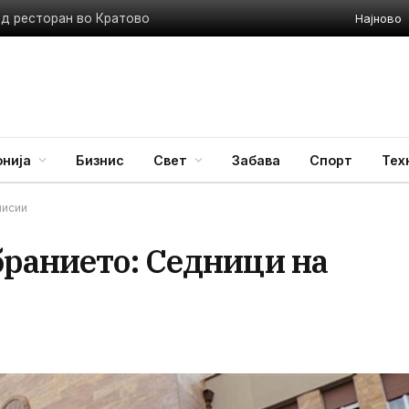
Најново
ед ресторан во Кратово
нија
Бизнис
Свет
Забава
Спорт
Тех
мисии
бранието: Седници на