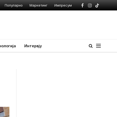
Популарно
Маркетинг
Импресум
Facebook
Instagram
TikTok
нологија
Интервју