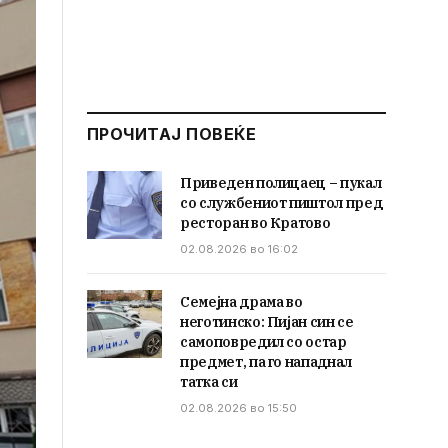
ПРОЧИТАЈ ПОВЕЌЕ
Приведен полицаец – пукал
со службениот пиштол пред
ресторан во Кратово
02.08.2026 во 16:02
Семејна драма во
неготинско: Пијан син се
самоповредил со остар
предмет, па го нападнал
татка си
02.08.2026 во 15:50