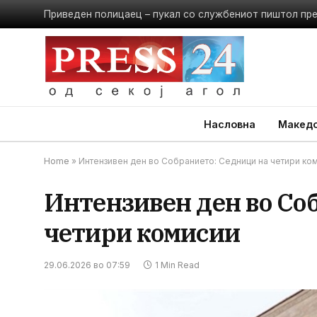
Приведен полицаец – пукал со службениот пиштол пр
Насловна
Македо
Home
»
Интензивен ден во Собранието: Седници на четири ко
Интензивен ден во Со
четири комисии
29.06.2026 во 07:59
1 Min Read