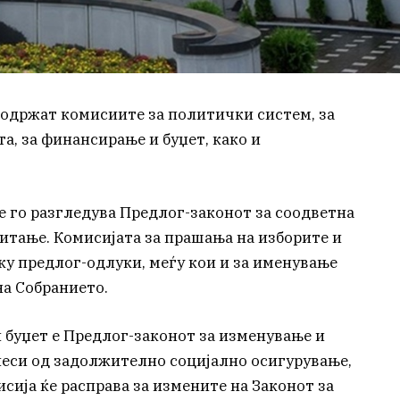
 одржат комисиите за политички систем, за
а, за финансирање и буџет, како и
е го разгледува Предлог-законот за соодветна
итање. Комисијата за прашања на изборите и
ку предлог-одлуки, меѓу кои и за именување
на Собранието.
 буџет е Предлог-законот за изменување и
еси од задолжително социјално осигурување,
сија ќе расправа за измените на Законот за