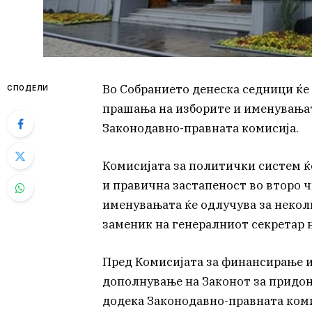
Во Собранието денеска седници ќе
СПОДЕЛИ
прашања на изборите и именувањат
Законодавно-правната комисија.
Комисијата за политички систем ќ
и правична застапеност во второ ч
именувањата ќе одлучува за некол
заменик на генералниот секретар 
Пред Комисијата за финансирање и
дополнување на Законот за придон
додека Законодавно-правната коми