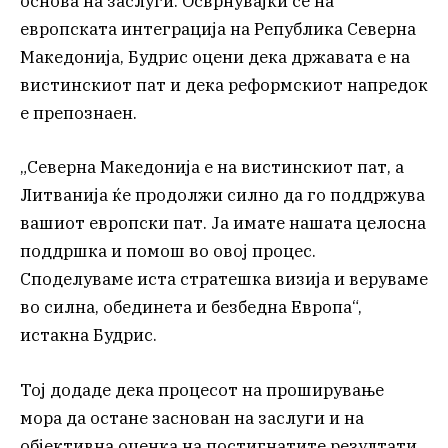
основа на заслуги. Осврнувајќи се на
европската интеграција на Република Северна
Македонија, Будрис оцени дека државата е на
вистинскиот пат и дека реформскиот напредок
е препознаен.
„Северна Македонија е на вистинскиот пат, а
Литванија ќе продолжи силно да го поддржува
вашиот европски пат. Ја имате нашата целосна
поддршка и помош во овој процес.
Споделуваме иста стратешка визија и веруваме
во силна, обединета и безбедна Европа“,
истакна Будрис.
Тој додаде дека процесот на проширување
мора да остане заснован на заслуги и на
објективна оценка на постигнатите резултати,