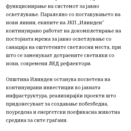
функционирање на системот за јавно
осветлување. Паралелно со поставувањето на
нови линии, екипите на ЈКП „Илинден“
континуирано работат на докомплетирање на
постојната мрежа за јавно осветлување со
санација на оштетените светлосни места, при
што се заменуваат дотраените светилки со
нови, современи ЛЕД рефлектори.
Општина Илинден останува посветена на
континуирани инвестиции во јавната
инфраструктура, реализирајќи проекти што
придонесуваат за создавање побезбедна,
поуредена и енергетски поефикасна животна
средина за сите граѓани.