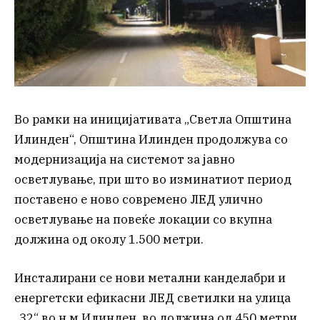
Во рамки на иницијативата „Светла Општина
Илинден“, Општина Илинден продолжува со
модернизација на системот за јавно
осветлување, при што во изминатиот период
поставено е ново современо ЛЕД улично
осветлување на повеќе локации со вкупна
должина од околу 1.500 метри.
Инсталирани се нови метални канделабри и
енергетски ефикасни ЛЕД светилки на улица
„32“ во н.м Илинден, во должина од 450 метри,