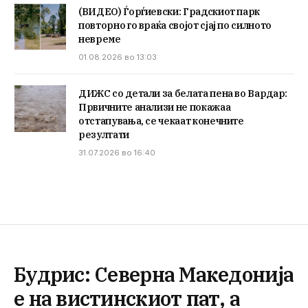
(ВИДЕО) Ѓорѓиевски: Градскиот парк
повторно го враќа својот сјај по силното
невреме
01.08.2026 во 13:03
ДИЖС со детали за белата пена во Вардар:
Првичните анализи не покажаа
отстапувања, се чекаат конечните
резултати
31.07.2026 во 16:40
Будрис: Северна Македонија
е на вистинскиот пат, а