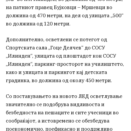
на патниот правец Бујковци – Мршевци во
должина од 470 метри, на дел од улицата „500“
во должина од 120 метри.
Дополнително, осветлени се потегот од
Спортската сала „Гоце Делчев“ до СОСУ
„Илинден“, улицата од плоштадот кон СОСУ
„Илинден“, паркинг-просторот на училиштето,
како и улицата и паркингот кај детската
градинка, во должина од околу 450 метри.
Со поставувањето на новото ЛЕД осветлување
значително се подобрува видливоста и
безбедноста на пешаците и сите учесници во
сообраќајот, а истовремено се обезбедува
поекономично, поефикасно и поодржливо