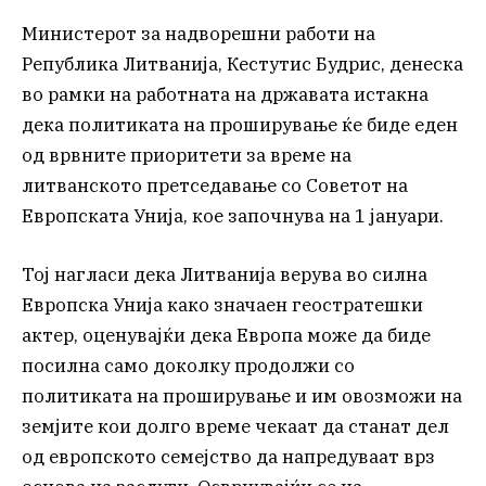
Министерот за надворешни работи на
Република Литванија, Кестутис Будрис, денеска
во рамки на работната на државата истакна
дека политиката на проширување ќе биде еден
од врвните приоритети за време на
литванското претседавање со Советот на
Европската Унија, кое започнува на 1 јануари.
Тој нагласи дека Литванија верува во силна
Европска Унија како значаен геостратешки
актер, оценувајќи дека Европа може да биде
посилна само доколку продолжи со
политиката на проширување и им овозможи на
земјите кои долго време чекаат да станат дел
од европското семејство да напредуваат врз