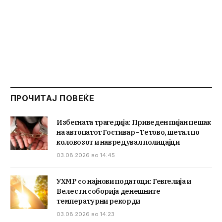
ПРОЧИТАЈ ПОВЕЌЕ
Избегната трагедија: Приведен пијан пешак
на автопатот Гостивар–Тетово, шетал по
коловозот и навредувал полицајци
03.08.2026 во 14:45
УХМР со најнови податоци: Гевгелија и
Велес ги соборија денешните
температурни рекорди
03.08.2026 во 14:23