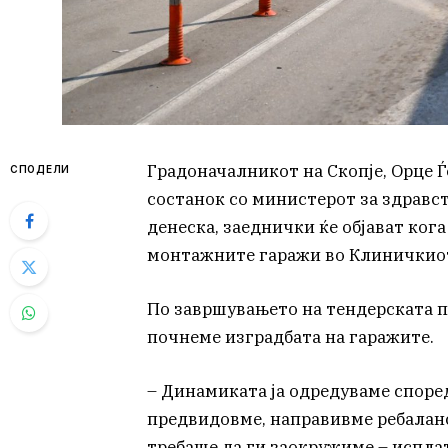
Градоначалникот на Скопје, Орце 
СПОДЕЛИ
состанок со министерот за здравст
денеска, заеднички ќе објават ког
монтажните гаражи во Клиничкиот 
По завршувањето на тендерската п
почнеме изградбата на гаражите.
– Динамиката ја одредуваме споре
предвидовме, направивме ребалан
требаше да ги заокружиме – испла