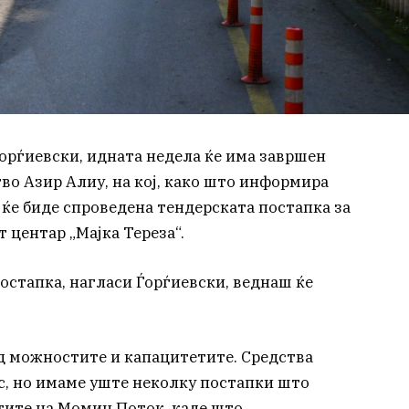
Ѓорѓиевски, идната недела ќе има завршен
во Азир Алиу, на кој, како што информира
а ќе биде спроведена тендерската постапка за
центар „Мајка Тереза“.
остапка, нагласи Ѓорѓиевски, веднаш ќе
д можностите и капацитетите. Средства
с, но имаме уште неколку постапки што
тите на Момин Поток, каде што