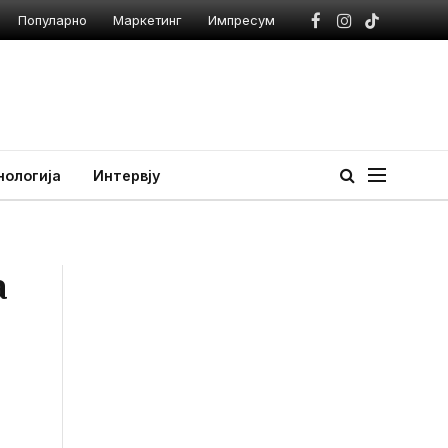
Популарно
Маркетинг
Импресум
Facebook
Instagram
TikTok
нологија
Интервју
а