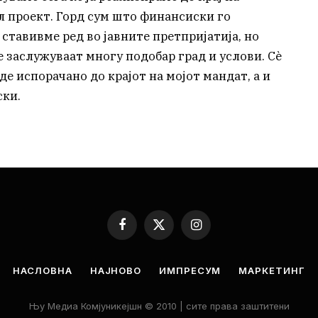
л проект. Горд сум што финансиски го
 ставивме ред во јавните претпријатија, но
е заслужуваат многу подобар град и услови. Сè
де испорачано до крајот на мојот мандат, а и
ски.
Facebook
X
Instagram
(Twitter)
НАСЛОВНА
НАЈНОВО
ИМПРЕСУМ
МАРКЕТИНГ
Њу Медиа Комјуникејшн © 2010 | сите права заштитени