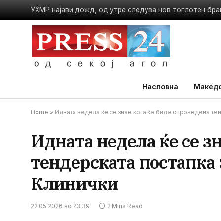
УХМР најави дожд, од утре следува нов топлотен бра
Насловна
Македо
Home
»
Идната недела ќе се знае кога ќе биде спроведена те
Идната недела ќе се зн
тендерската постапка
Клинички
22.05.2026 во 23:39
2 Mins Read