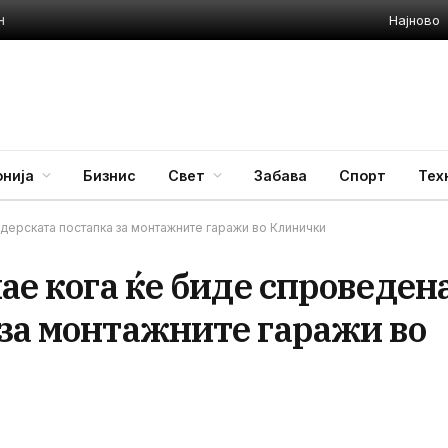
Најново
н
нија
Бизнис
Свет
Забава
Спорт
Тех
ндерската постапка за монтажните гаражи во Клинички
ае кога ќе биде спроведен
 за монтажните гаражи во