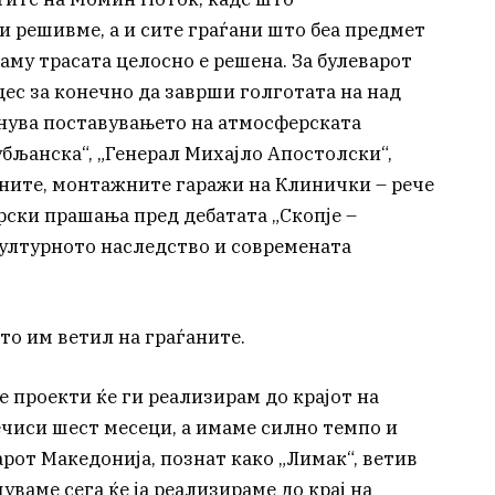
 решивме, а и сите граѓани што беа предмет
таму трасата целосно е решена. За булеварот
ес за конечно да заврши голготата на над
чнува поставувањето на атмосферската
убљанска“, „Генерал Михајло Апостолски“,
атните, монтажните гаражи на Клинички – рече
рски прашања пред дебатата „Скопје –
Културното наследство и современата
што им ветил на граѓаните.
е проекти ќе ги реализирам до крајот на
чиси шест месеци, а имаме силно темпо и
арот Македонија, познат како „Лимак“, ветив
уваме сега ќе ја реализираме до крај на