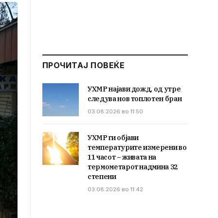
ПРОЧИТАЈ ПОВЕЌЕ
УХМР најави дожд, од утре
следува нов топлотен бран
03.08.2026 во 11:50
УХМР ги објави
температурите измерени во
11 часот – живата на
термометарот надмина 32
степени
03.08.2026 во 11:42