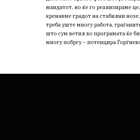
мандатот, но ќе го реализираме це
кренавме градот на стабилни нозе,
треба уште многу работа, граѓанит
што сум ветил во програмата ќе би
многу побргу – потенцира Ѓорѓиев