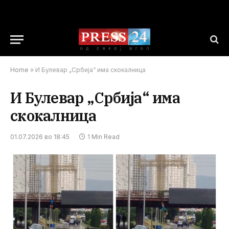
Home
»
И Булевар „Србија“ има скокалница
И Булевар „Србија“ има
скокалница
01.07.2026 во 18:45
1 Min Read