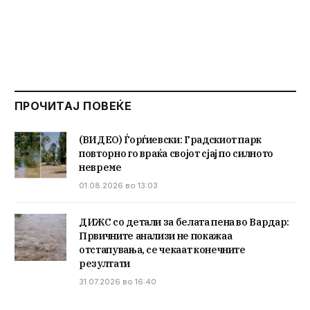
ПРОЧИТАЈ ПОВЕЌЕ
(ВИДЕО) Ѓорѓиевски: Градскиот парк
повторно го враќа својот сјај по силното
невреме
01.08.2026 во 13:03
ДИЖС со детали за белата пена во Вардар:
Првичните анализи не покажаа
отстапувања, се чекаат конечните
резултати
31.07.2026 во 16:40