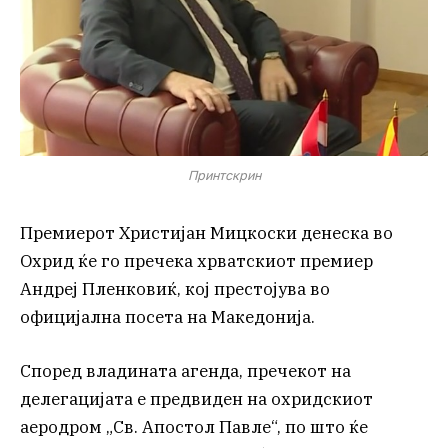
Принтскрин
Премиерот Христијан Мицкоски денеска во
Охрид ќе го пречека хрватскиот премиер
Андреј Пленковиќ, кој престојува во
официјална посета на Македонија.
Според владината агенда, пречекот на
делегацијата е предвиден на охридскиот
аеродром „Св. Апостол Павле“, по што ќе