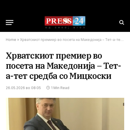
Home
»
Хрватскиот премиер во посета на Македонија – Тет-а-тет средба со Мицкоски
Хрватскиот премиер во
посета на Македонија – Тет-
а-тет средба со Мицкоски
26.05.2026 во 08:05
1 Min Read