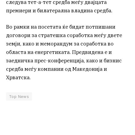
следува тет-а-тет средба меѓу двајцата
премиери и билатерална владина средба.
Во рамки на посетата ќе бидат потпишани
договори за стратешка соработка меѓу двете
земји, како и меморандум за соработка во
областа на енергетиката. Предвидена е и
заедничка прес-конференција, како и бизнис
средба меѓу компании од Македонија и
Хрватска.
Top News