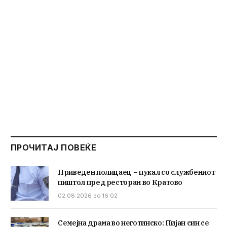
ПРОЧИТАЈ ПОВЕЌЕ
Приведен полицаец – пукал со службениот
пиштол пред ресторан во Кратово
02.08.2026 во 16:02
Семејна драма во неготинско: Пијан син се