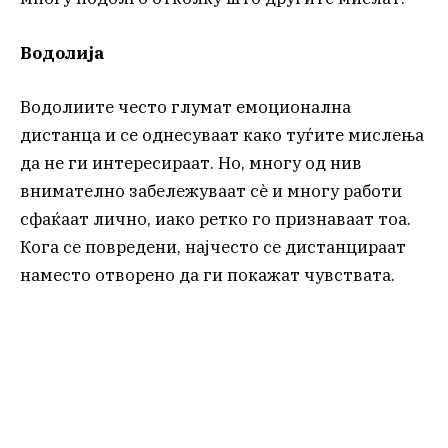
Водолија
Водолиите често глумат емоционална
дистанца и се однесуваат како туѓите мислења
да не ги интересираат. Но, многу од нив
внимателно забележуваат сè и многу работи
сфаќаат лично, иако ретко го признаваат тоа.
Кога се повредени, најчесто се дистанцираат
наместо отворено да ги покажат чувствата.