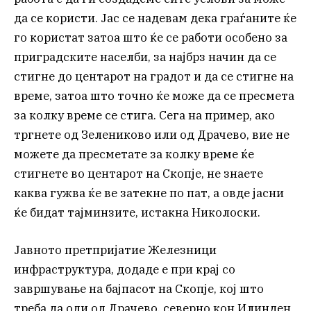
да се користи. Јас се надевам дека граѓаните ќе
го користат затоа што ќе се работи особено за
приградските населби, за најбрз начин да се
стигне до центарот на градот и да се стигне на
време, затоа што точно ќе може да се пресмета
за колку време се стига. Сега на пример, ако
тргнете од Зелениково или од Драчево, вие не
можете да пресметате за колку време ќе
стигнете во центарот на Скопје, не знаете
каква гужва ќе ве затекне по пат, а овде јасни
ќе бидат тајминзите, истакна Николоски.
Јавното претпријатие Железници
инфраструктура, додаде е при крај со
завршување на бајпасот на Скопје, кој што
треба да оди од Драчево, северно кон Илинден