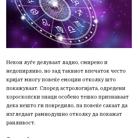
Некои луѓе делуваат ладно, смирено и
недопирливо, но зад таквиот впечаток често
кријат многу повеќе емоции отколку што
покажуваат. Според астрологијата, одредени
хороскопски знаци особено тешко признаваат
дека нешто ги повредило, па повеќе сакаат да
изгледаат рамнодушно отколку да покажат
ранливост.