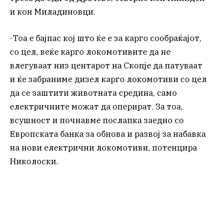
и кон Миладиновци.
-Тоа е бајпас кој што ќе е за карго сообраќајот,
со цел, веќе карго локомотивите да не
влегуваат низ центарот на Скопје да патуваат
и ќе забраниме дизел карго локомотиви со цел
да се заштити животната средина, само
електричните можат да оперират. За тоа,
всушност и почнавме послапка заедно со
Европската банка за обнова и развој за набавка
на нови електрични локомотиви, потенцира
Николоски.