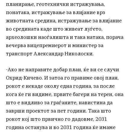
планирање, геотехнички истражувања,
понатака, истражување за влијание врз
животната средина, истражување за влијание
во средината каде што живеат луѓето,
археолошки наоѓалишта и така натака, порача
вечерва вицепремиерот и министер за
транспорт Александар Николоски.
-Ако не направите добар план, ќе ви се случи
Охрид-Кичево. И затоа го правиме овој план,
рокот е некаде околу една година, за после
кога ќе ги видиме, првите багери на терен, она
што е видливо за граѓаните, навистина да
заврши проектот за пет години. Така што
рокот кој што првично го дадовме, 2031
година останува и во 2031 година ќе имаме