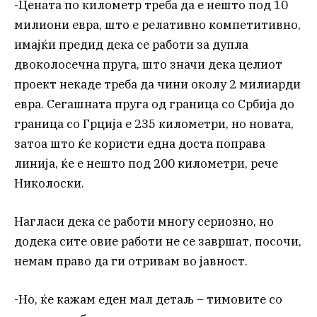
-Цената по километр треба да е нешто под 10
милиони евра, што е релативно компетитивно,
имајќи предид дека се работи за дупла
двоколосечна пруга, што значи дека целиот
проект некаде треба да чини околу 2 милиарди
евра. Сегашната пруга од граница со Србија до
граница со Грција е 235 километри, но новата,
затоа што ќе користи една доста поправа
линија, ќе е нешто под 200 километри, рече
Николоски.
Нагласи дека се работи многу сериозно, но
додека сите овие работи не се завршат, посочи,
немам право да ги отривам во јавност.
-Но, ќе кажам еден мал детаљ – тимовите со