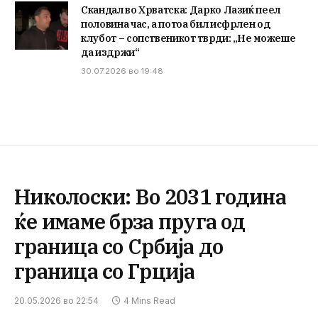
Скандал во Хрватска: Дарко Лазиќ пеел
половина час, а потоа бил исфрлен од
клубот – сопственикот тврди: „Не можеше
да издржи“
30.07.2026 во 19:48
Николоски: Во 2031 година
ќе имаме брза пруга од
граница со Србија до
граница со Грција
20.05.2026 во 22:54
4 Mins Read