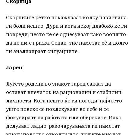
Скорпија
Скорпиите ретко покажуваат колку навистина
ги боли нешто. Дури и кога некој длабоко ќе ги
повреди, често ќе се однесуваат како воопшто
да не им е грижа. Сепак, тие паметат сè и долго
ги анализираат ситуациите.
Јарец
Луѓето родени во знакот Јарец сакаат да
остават впечаток на рационални и стабилни
личности. Кога нешто ќе ги погоди, најчесто
уште повеќе се повлекуваат во себе и се
фокусираат на работата или обврските. Иако
делуваат ладно, разочарувањата ги паметат
многу подолго отколку што другите мислат.