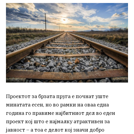
Проектот за брзата пруга е почнат уште
минатата есен, но во рамки на оваа една
година го правиме најбитниот дел во еден
проект кој што е најмалку атрактивен за
јавност – а тоа е делот кој значи добро