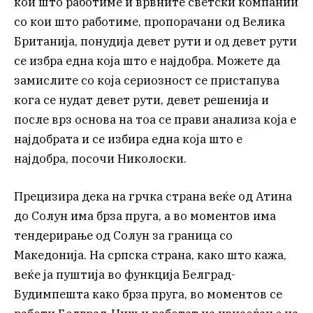
кои што работиме и врвните светски компании
со кои што работиме, пропорачани од Велика
Британија, понудија девет рути и од девет рути
се избра една која што е најдобра. Можете да
замислите со која сериозност се пристапува
кога се нудат девет рути, девет решенија и
после врз основа на тоа се прави анализа која е
најдобрата и се избира една која што е
најдобра, посочи Николоски.
Прецизира дека на грчка страна веќе од Атина
до Солун има брза пруга, а во моментов има
тендерирање од Солун за граница со
Македонија. На српска страна, како што кажа,
веќе ја пуштија во функција Белград-
Будимпешта како брза пруга, во моментов се