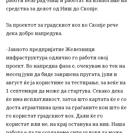
работи Белград-Ниш и работат на изнаоѓање на
средства за делот од Ниш до Скопје.
За проектот за градскиот воз во Скопје рече
дека добро напредува.
-Јавното предпријатие Железници
инфраструктура одлично го работи овој
проект. Во напредна фаза е, очекувам во тек на
месец јуни да биде завршена пругата, јули и
август ќе ја користиме за тестирање, за веќе на
1 септември да може да стартува. Секако дека
ќе има исплатливост, затоа што картата ќе е со
доста атрактивна цена за граѓаните кои што ќе
го користат градскиот воз. Дали ќе го
користат или не, на крај останува на нив. Наша
работа е да ги создадеме сите услови за може