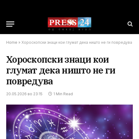
Home
»
Хороскопски знаци кои глумат дека ништо не ги повредува
Хороскопски знаци кои
глумат дека ништо не ги
повредува
20.05.2026 во 23:15
1 Min Read