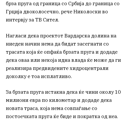
брза пруга од граница со Србија до граница со
Грција двоколосечно, рече Николоски во
интервју за ТВ Сител.
Нагласи дека проектот Вардарска долина на
ниеден начин нема да бидат засегнати со
трасата која ќе опфаќа брзата пруга и додаде
дека оваа или некоја идна влада ќе може да ги
реализира предвидените хидроцентрали
доколку е тоа исплатливо.
За брзата пруга истакна дека ќе чини околу 10
милиони евра по километар и додаде дека
новата траса, која нема совпаѓање со
постоечката пруга ќе биде и пократка од неа.