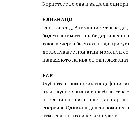
Користете го ова и за да си одмори
БЛИЗНАЦИ
Овој викенд, Близнаците треба да 
бидете внимателни бидејќи лесно 
така, вечерта би можеле да присус
дозволувајте пријатни моменти со 
најважното на крајот од приказнат
РАК
Љубовта и романтиката дефинитивно
чувствувате полни со љубов, страс
потенцијален или постојан партне
енергија. Одличен ден за романса, 
атмосфера што и ќе ве опушти.