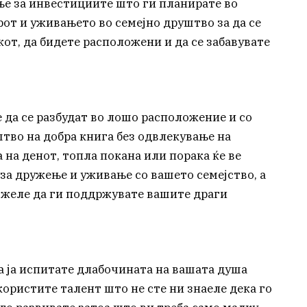
ење за инвестициите што ги планирате во
от и уживањето во семејно друштво за да се
от, да бидете расположени и да се забавувате
 да се разбудат во лошо расположение и со
тво на добра книга без одвлекување на
 на денот, топла покана или порака ќе ве
 за дружење и уживање со вашето семејство, а
 можеле да ги поддржувате вашите драги
а ја испитате длабочината на вашата душа
користите талент што не сте ни знаеле дека го