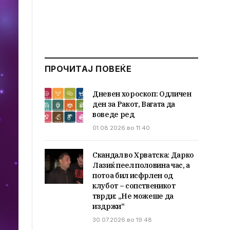
ПРОЧИТАЈ ПОВЕЌЕ
Дневен хороскоп: Одличен
ден за Ракот, Вагата да
воведе ред
01.08.2026 во 11:40
Скандал во Хрватска: Дарко
Лазиќ пеел половина час, а
потоа бил исфрлен од
клубот – сопственикот
тврди: „Не можеше да
издржи“
30.07.2026 во 19:48