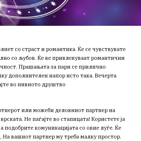
олнет со страст и романтика. Ќе се чувствувате
олно со љубов. Ќе ве привлекуваат романтични
ичност. Прашањата за пари се прилично
лку дополнителен напор исто така. Вечерта
ајте во нивното друштво
ртнерот или можеби деловниот партнер на
врската. Не паѓајте во стапицата! Користете ја
ја подобрите комуникацијата со овие луѓе. Ќе
д. На вашиот партнер му треба малку простор.