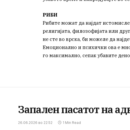
РИБИ
Рибите можат да најдат истомисле
религијата, филозофијата или дру
не сте во врска, би можеле да најд
Емоционално и психички ова е мно
го максимално, сепак убавите дено
Запален пасатот на а
26.06.2026 во 22:52
1 Min Read