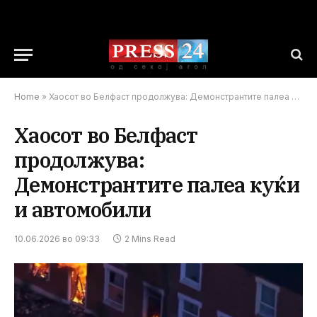
Home
»
Хаосот во Белфаст продолжува: Демонстрантите палеа куќи и автомобили
Хаосот во Белфаст
продолжува:
Демонстрантите палеа куќи
и автомобили
10.06.2026 во 09:33
2 Mins Read