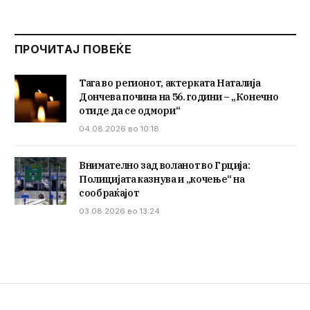
ПРОЧИТАЈ ПОВЕЌЕ
Тага во регионот, актерката Наталија
Дончева почина на 56. години – „Конечно
отиде да се одмори“
04.08.2026 во 10:18
Внимателно зад воланот во Грција:
Полицијата казнува и „кочење“ на
сообраќајот
03.08.2026 во 13:24