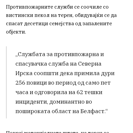
Противпожарните служби се соочиле со
вистински пекол на терен, обидувајќи се да
спасат десетици семејства од запалените
објекти.
„Службата за противпожарна и
спасувачка служба на Северна
Ирска соопшти дека примила дури
256 повици во период од само пет
часа и одговорила на 62 тешки
инциденти, доминантно во
пошироката област на Белфаст.“