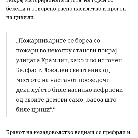
Покрај материјалната штета, на терен се
бележи и отворено расно насилство и прогон
на цивили.
„Пожарникарите се бореа со
пожари во неколку станови покрај
улицата Крамлин, како и во источен
Белфаст. Локален свештеник од
местото на настанот посведочи
дека луѓето биле насилно исфрлени
од своите домови само „затоа што
биле црнци“.“
Бранот на незадоволство веднаш се префрли и