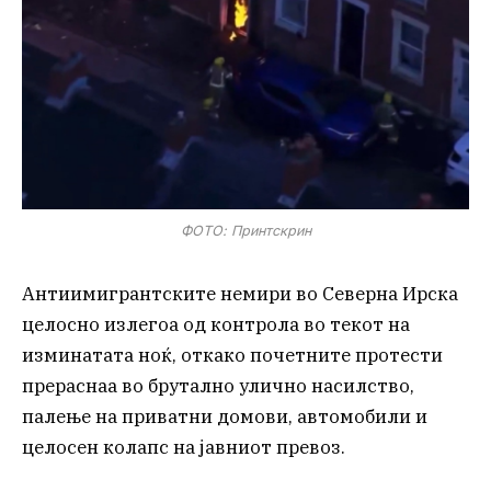
ФОТО: Принтскрин
Антиимигрантските немири во Северна Ирска
целосно излегоа од контрола во текот на
изминатата ноќ, откако почетните протести
прераснаа во брутално улично насилство,
палење на приватни домови, автомобили и
целосен колапс на јавниот превоз.