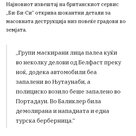
Најновиот извештај на британскиот сервис
„Би-Би-Си“ открива шокантни детали за
масовната деструкција низ повеќе градови во
земјата.
„Групи маскирани лица палеа куќи
во неколку делови од Белфаст преку
ноќ, додека автомобили беа
запалени во Њутаунаби, а
полициско возило беше запалено во
Портадаун. Во Баликлер била
демолирана и нападната и една
турска берберница.“