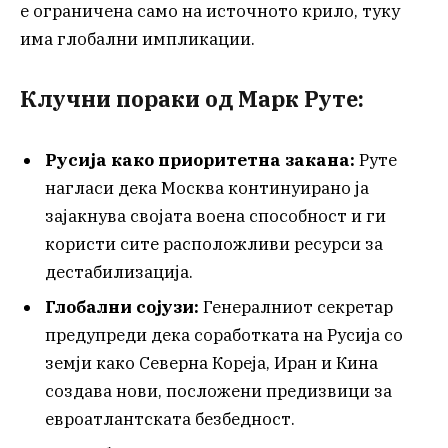
е ограничена само на источното крило, туку
има глобални импликации.
Клучни пораки од Марк Руте:
Русија како приоритетна закана:
Руте
нагласи дека Москва континуирано ја
зајакнува својата воена способност и ги
користи сите расположливи ресурси за
дестабилизација.
Глобални сојузи:
Генералниот секретар
предупреди дека соработката на Русија со
земји како Северна Кореја, Иран и Кина
создава нови, посложени предизвици за
евроатлантската безбедност.