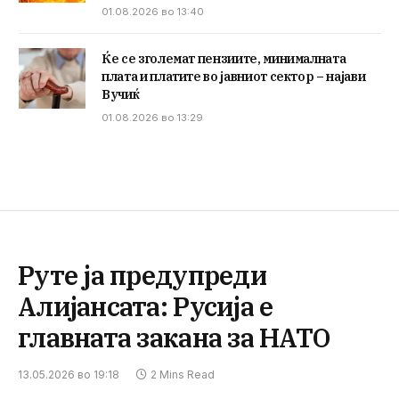
01.08.2026 во 13:40
Ќе се зголемат пензиите, минималната
плата и платите во јавниот сектор – најави
Вучиќ
01.08.2026 во 13:29
Руте ја предупреди
Алијансата: Русија е
главната закана за НАТО
13.05.2026 во 19:18
2 Mins Read