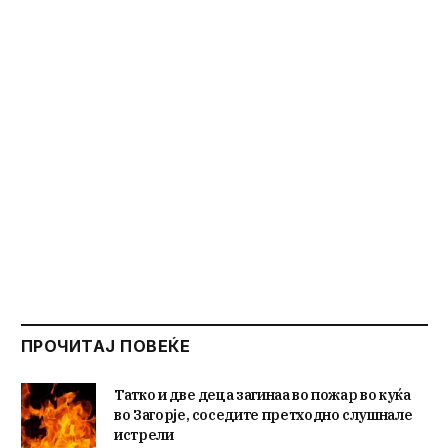
ПРОЧИТАЈ ПОВЕЌЕ
Татко и две деца загинаа во пожар во куќа
во Загорје, соседите претходно слушнале
истрели