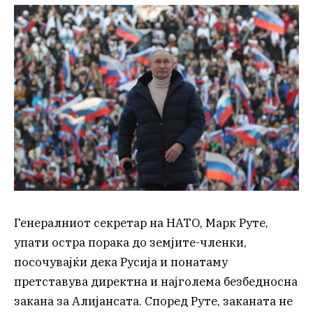
Генералниот секретар на НАТО, Марк Руте,
упати остра порака до земјите-членки,
посочувајќи дека Русија и понатаму
претставува директна и најголема безбедносна
закана за Алијансата. Според Руте, заканата не