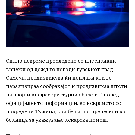
Силно невреме проследено со интензивни
врнежи од дожд го погоди турскиот град
Самсун, предизвикувајќи поплави кои го
парализираа сообраќајот и предизвикаа штети
на бројни инфраструктурни објекти. Според
официјалните информации, во невремето се
повредени 12 лица, кои беа итно пренесени во
болница за укажување лекарска помош.