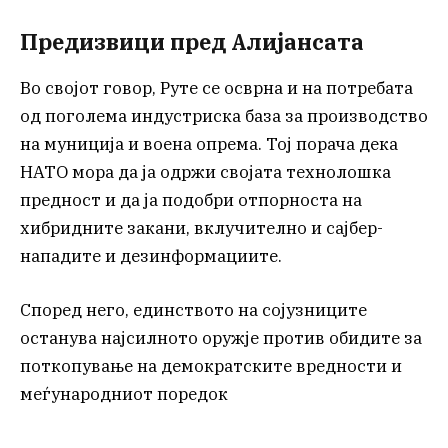
Предизвици пред Алијансата
Во својот говор, Руте се осврна и на потребата
од поголема индустриска база за производство
на муниција и воена опрема. Тој порача дека
НАТО мора да ја одржи својата технолошка
предност и да ја подобри отпорноста на
хибридните закани, вклучително и сајбер-
нападите и дезинформациите.
Според него, единството на сојузниците
останува најсилното оружје против обидите за
поткопување на демократските вредности и
меѓународниот поредок