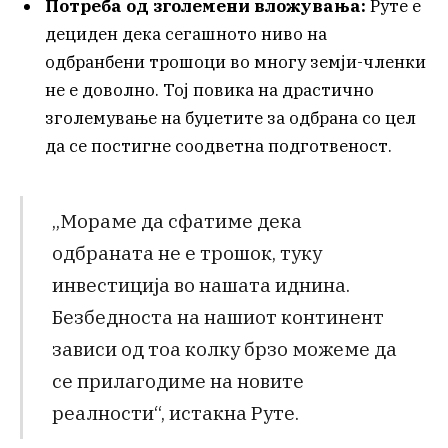
Потреба од зголемени вложувања:
Руте е
дециден дека сегашното ниво на
одбранбени трошоци во многу земји-членки
не е доволно. Тој повика на драстично
зголемување на буџетите за одбрана со цел
да се постигне соодветна подготвеност.
„Мораме да сфатиме дека
одбраната не е трошок, туку
инвестиција во нашата иднина.
Безбедноста на нашиот континент
зависи од тоа колку брзо можеме да
се прилагодиме на новите
реалности“, истакна Руте.