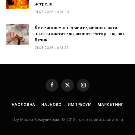
истрели
01.08.2026 во 13:40
Ќе се зголемат пензиите, минималната
плата и платите во јавниот сектор – најави
Вучиќ
01.08.2026 во 13:29
Facebook
X
Instagram
(Twitter)
НАСЛОВНА
НАЈНОВО
ИМПРЕСУМ
МАРКЕТИНГ
Њу Медиа Комјуникејшн © 2010 | сите права заштитени