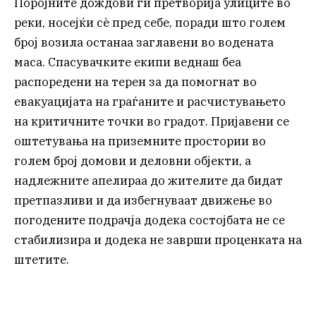
Поројните дождови ги претворија улиците во
реки, носејќи сè пред себе, поради што голем
број возила останаа заглавени во водената
маса. Спасувачките екипи веднаш беа
распоредени на терен за да помогнат во
евакуацијата на граѓаните и расчистувањето
на критичните точки во градот. Пријавени се
оштетувања на приземните простории во
голем број домови и деловни објекти, а
надлежните апелираа до жителите да бидат
претпазливи и да избегнуваат движење во
погодените подрачја додека состојбата не се
стабилизира и додека не заврши проценката на
штетите.