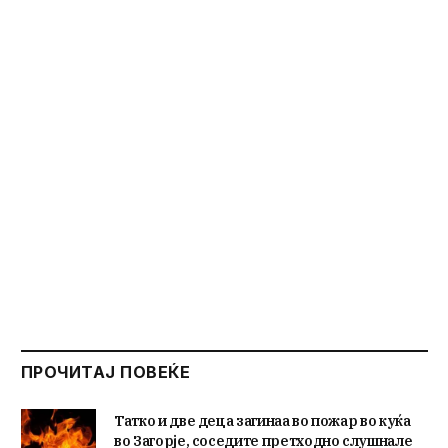
ПРОЧИТАЈ ПОВЕЌЕ
Татко и две деца загинаа во пожар во куќа
во Загорје, соседите претходно слушнале