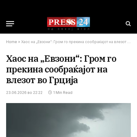
Home
»
Хаос на „Евзони“: Гром го прекина сообраќајот на влезот во Грција
Хаос на „Евзони“: Гром го
прекина сообраќајот на
влезот во Грција
23.06.2026 во 22:22
1 Min Read