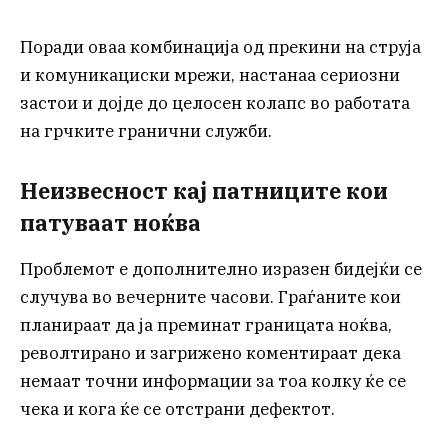
Поради оваа комбинација од прекини на струја
и комуникациски мрежи, настанаа сериозни
застои и дојде до целосен колапс во работата
на грчките гранични служби.
Неизвесност кај патниците кои
патуваат ноќва
Проблемот е дополнително изразен бидејќи се
случува во вечерните часови. Граѓаните кои
планираат да ја преминат границата ноќва,
револтирано и загрижено коментираат дека
немаат точни информации за тоа колку ќе се
чека и кога ќе се отстрани дефектот.