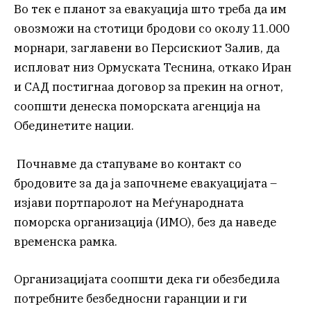
Во тек е планот за евакуација што треба да им
овозможи на стотици бродови со околу 11.000
морнари, заглавени во Персискиот Залив, да
испловат низ Ормуската Теснина, откако Иран
и САД постигнаа договор за прекин на огнот,
соопшти денеска поморската агенција на
Обединетите нации.
Почнавме да стапуваме во контакт со
бродовите за да ја започнеме евакуацијата –
изјави портпаролот на Меѓународната
поморска организација (ИМО), без да наведе
временска рамка.
Организацијата соопшти дека ги обезбедила
потребните безбедносни гаранции и ги