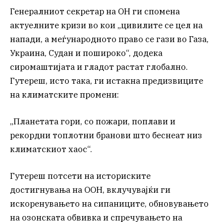
Генералниот секретар на ОН ги спомена
актуелните кризи во кои „цивилите се цел на
напади, а меѓународното право се гази во Газа,
Украина, Судан и пошироко“, додека
сиромаштијата и гладот ​​растат глобално.
Гутереш, исто така, ги истакна предизвиците
на климатските промени:
„Планетата гори, со пожари, поплави и
рекордни топлотни бранови што беснеат низ
климатскиот хаос“.
Гутереш потсети на историските
достигнувања на ООН, вклучувајќи ги
искоренувањето на сипаниците, обновувањето
на озонската обвивка и спречувањето на