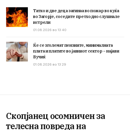
Татко и две деца загинаа во пожар во куќа
во Загорје, соседите претходно слушнале
истрели
01.08.2026 во 13:40
Ќе се зголемат пензиите, минималната
плата и платите во јавниот сектор – најави
Вучиќ
01.08.2026 во 13:29
Скопјанец осомничен за
телесна повреда на