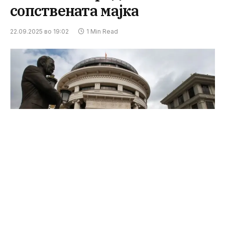
сопствената мајка
22.09.2025 во 19:02
1 Min Read
ФОТО: Press24 архива
Основното јавно обвинителство Скопје поведе