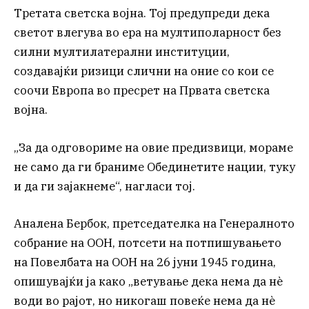
Третата светска војна. Тој предупреди дека
светот влегува во ера на мултиполарност без
силни мултилатерални институции,
создавајќи ризици слични на оние со кои се
соочи Европа во пресрет на Првата светска
војна.
„За да одговориме на овие предизвици, мораме
не само да ги браниме Обединетите нации, туку
и да ги зајакнеме“, нагласи тој.
Аналена Бербок, претседателка на Генералното
собрание на ООН, потсети на потпишувањето
на Повелбата на ООН на 26 јуни 1945 година,
опишувајќи ја како „ветување дека нема да нè
води во рајот, но никогаш повеќе нема да нè