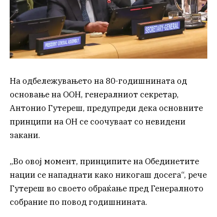
На одбележувањето на 80-годишнината од
основање на ООН, генералниот секретар,
Антонио Гутереш, предупреди дека основните
принципи на ОН се соочуваат со невидени
закани.
„Во овој момент, принципите на Обединетите
нации се нападнати како никогаш досега“, рече
Гутереш во своето обраќање пред Генералното
собрание по повод годишнината.