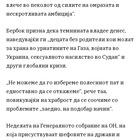
влече во пеколот од силите на омразата и
нескротливата амбиција“.
Бербок призна дека темнината владее денес,
наведувајќи ги „децата без родители кои молат
за храна во урнатините на Газа, војната во
Украина, сексуалното насилство во Судан“ и
други глобални кризи.
„Не можеме да го избереме полесниот пат и
едноставно да се откажеме“, рече таа,
повикувајќи на храброст да се соочиме со
проблемите „заедно, на подобар начин“.
Неделата на Генералното собрание на ОН, на
која присуствуваат шефовите на држави и